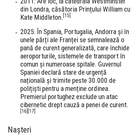
2011: Are loc, la catedrala Westminster
din Londra, căsătoria Prințului William cu
[
15
]
Kate Middleton.
2025: În Spania, Portugalia, Andorra și în
unele părți ale Franței se semnalează o
pană de curent generalizată, care închide
aeroporturile, sistemele de transport în
comun și numeroase spitale. Guvernul
Spaniei declară stare de urgență
națională și trimite peste 30.000 de
polițiști pentru a menține ordinea.
Premierul portughez exclude un atac
cibernetic drept cauză a penei de curent.
[
16
]
[
17
]
Nașteri