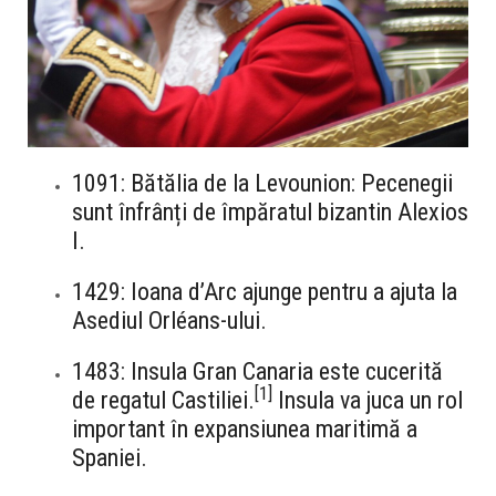
1091: Bătălia de la Levounion: Pecenegii
sunt înfrânți de împăratul bizantin Alexios
I.
1429: Ioana d’Arc ajunge pentru a ajuta la
Asediul Orléans-ului.
1483: Insula Gran Canaria este cucerită
[
1
]
de regatul Castiliei.
Insula va juca un rol
important în expansiunea maritimă a
Spaniei.