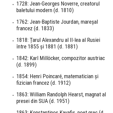
1728: Jean-Georges Noverre, creatorul
baletului modern (d. 1810)
1762: Jean-Baptiste Jourdan, mareșal
francez (d. 1833)
1818: Țarul Alexandru al II-lea al Rusiei
între 1855 și 1881 (d. 1881)
1842: Karl Millöcker, compozitor austriac
(d. 1899)
1854: Henri Poincaré, matematician și
fizician francez (d. 1912)
1863: William Randolph Hearst, magnat al
presei din SUA (d. 1951)
1863: Konstantinos Kavafis, poet grec (d.