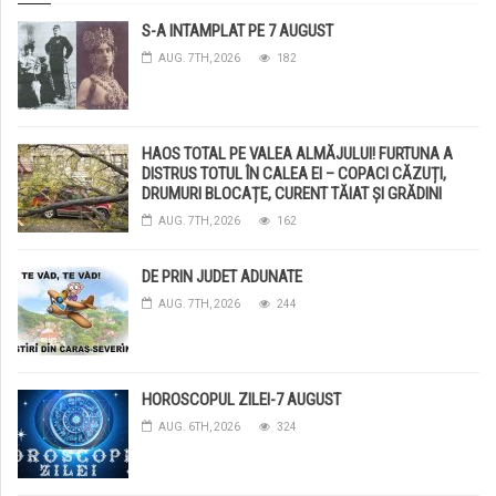
S-A INTAMPLAT PE 7 AUGUST
AUG. 7TH, 2026
182
HAOS TOTAL PE VALEA ALMĂJULUI! FURTUNA A
DISTRUS TOTUL ÎN CALEA EI – COPACI CĂZUȚI,
DRUMURI BLOCAȚE, CURENT TĂIAT ȘI GRĂDINI
DISTRUSE DE GRINDINĂ!
AUG. 7TH, 2026
162
DE PRIN JUDET ADUNATE
AUG. 7TH, 2026
244
HOROSCOPUL ZILEI-7 AUGUST
AUG. 6TH, 2026
324