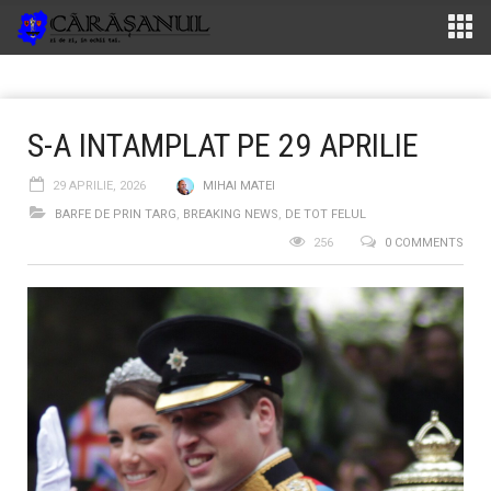
S-A INTAMPLAT PE 29 APRILIE
29 APRILIE, 2026
MIHAI MATEI
BARFE DE PRIN TARG
,
BREAKING NEWS
,
DE TOT FELUL
256
0 COMMENTS