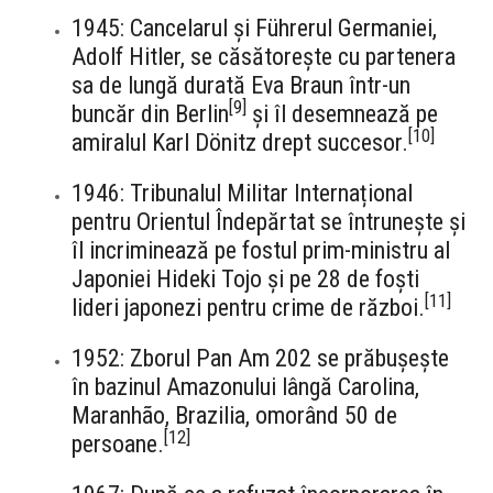
1945: Cancelarul și Führerul Germaniei,
Adolf Hitler, se căsătorește cu partenera
sa de lungă durată Eva Braun într-un
[
9
]
buncăr din Berlin
și îl desemnează pe
[
10
]
amiralul Karl Dönitz drept succesor.
1946: Tribunalul Militar Internațional
pentru Orientul Îndepărtat se întrunește și
îl incriminează pe fostul prim-ministru al
Japoniei Hideki Tojo și pe 28 de foști
[
11
]
lideri japonezi pentru crime de război.
1952: Zborul Pan Am 202 se prăbușește
în bazinul Amazonului lângă Carolina,
Maranhão, Brazilia, omorând 50 de
[
12
]
persoane.