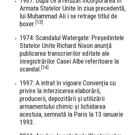
1967: După ce a refuzat încorporarea în
Armata Statelor Unite în ziua precedentă,
lui Muhammad Ali i se retrage titlul de
[
13
]
boxer.
1974: Scandalul Watergate: Președintele
Statelor Unite Richard Nixon anunță
publicarea transcrierilor editate ale
înregistrărilor Casei Albe referitoare la
[
14
]
scandal.
1997: A intrat în vigoare Convenția cu
privire la interzicerea elaborării,
producerii, depozitării și utilizării
armamentului chimic și lichidarea
acestuia, semnată la Paris la 13 ianuarie
1993.