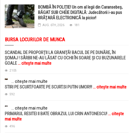
BOMBĂ ÎN POLIȚIE! Un om al legii din Caransebeș,
BĂGAT SUB CHEIE DIGITALĂ: Judecătorii i-au pus
BRĂȚARĂ ELECTRONICĂ la picior!
AUG. 6TH, 2026
181
BURSA LOCURILOR DE MUNCA
SCANDAL DE PROPORȚII LA GRANIȚĂ! BACUL DE PE DUNĂRE, ÎN
ȘOMAJ ! SÂRBII NE-AU LĂSAT CU OCHII ÎN SOARE ȘI CU BUZUNARELE
GOALE
... citește mai multe
2105
... citește mai multe
STIRI PE SCURT.FOARTE PE SCURT.SI PUTIN UMOR!!!
... citește mai multe
592
... citește mai multe
PRIMARUL RESITEI II BATE OBRAZUL LUI CRIN ANTONESCU!
... citește
mai multe
496