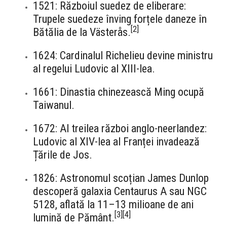
1521: Războiul suedez de eliberare:
Trupele suedeze înving forțele daneze în
[
2
]
Bătălia de la Västerås.
1624: Cardinalul Richelieu devine ministru
al regelui Ludovic al XIII-lea.
1661: Dinastia chinezească Ming ocupă
Taiwanul.
1672: Al treilea război anglo-neerlandez:
Ludovic al XIV-lea al Franței invadează
Țările de Jos.
1826: Astronomul scoțian James Dunlop
descoperă galaxia Centaurus A sau NGC
5128, aflată la 11–13 milioane de ani
[
3
]
[
4
]
lumină de Pământ.