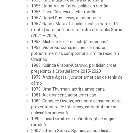
1955: Kate Mulgrew, actriță americană
1955: Horia-Victor Toma, politician român
1956: Florin Călinescu, actor român
1957: Daniel Day-Lewis, actor britanic
1957: Naomi Mataʻafa, politiciană și mare șefă
(matai) samoană, prim-ministru al statului Samoa
(2021 – 2025)
1958: Michelle Pfeiffer, actriță americană
1959: Victor Buruiană, inginer, cantautor,
polinstrumentist, compozitor si om de radio din
Chișinău
1968: Kolinda Grabar-Kitarović, politician croat,
președintă a Croației între 2015-2020
1970: Andre Agassi, jucător american de tenis de
câmp
1970: Uma Thurman, actriță americană
1981: Alex Vincent, actor american
1989: Candace Owens, scriitoare conservatoare,
prezentatoare de talk-show, comentatoare și
activistă americană
1990: Lucia Dumitrescu, cântăreață de origine
română
2007: Infanta Sofía a Spaniei, a doua fiică a