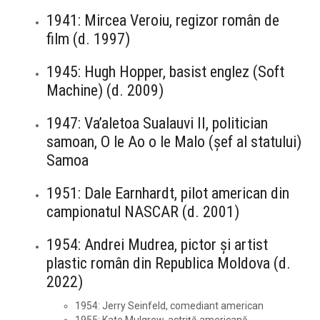
1941: Mircea Veroiu, regizor român de
film (d. 1997)
1945: Hugh Hopper, basist englez (Soft
Machine) (d. 2009)
1947: Va’aletoa Sualauvi II, politician
samoan, O le Ao o le Malo (șef al statului)
Samoa
1951: Dale Earnhardt, pilot american din
campionatul NASCAR (d. 2001)
1954: Andrei Mudrea, pictor și artist
plastic român din Republica Moldova (d.
2022)
1954: Jerry Seinfeld, comediant american