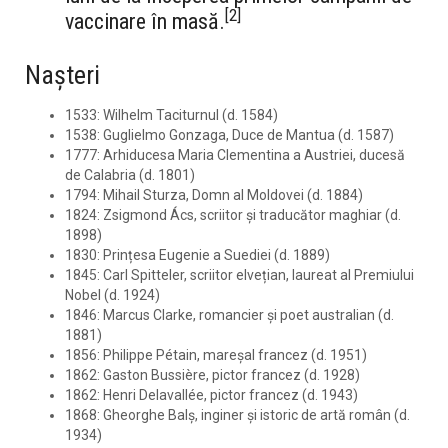
[
2
]
vaccinare în masă.
Nașteri
1533: Wilhelm Taciturnul (d. 1584)
1538: Guglielmo Gonzaga, Duce de Mantua (d. 1587)
1777: Arhiducesa Maria Clementina a Austriei, ducesă
de Calabria (d. 1801)
1794: Mihail Sturza, Domn al Moldovei (d. 1884)
1824: Zsigmond Ács, scriitor și traducător maghiar (d.
1898)
1830: Prințesa Eugenie a Suediei (d. 1889)
1845: Carl Spitteler, scriitor elvețian, laureat al Premiului
Nobel (d. 1924)
1846: Marcus Clarke, romancier și poet australian (d.
1881)
1856: Philippe Pétain, mareșal francez (d. 1951)
1862: Gaston Bussière, pictor francez (d. 1928)
1862: Henri Delavallée, pictor francez (d. 1943)
1868: Gheorghe Balș, inginer și istoric de artă român (d.
1934)