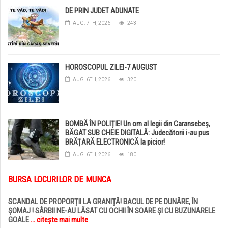
DE PRIN JUDET ADUNATE
AUG. 7TH, 2026
243
HOROSCOPUL ZILEI-7 AUGUST
AUG. 6TH, 2026
320
BOMBĂ ÎN POLIȚIE! Un om al legii din Caransebeș,
BĂGAT SUB CHEIE DIGITALĂ: Judecătorii i-au pus
BRĂȚARĂ ELECTRONICĂ la picior!
AUG. 6TH, 2026
180
BURSA LOCURILOR DE MUNCA
SCANDAL DE PROPORȚII LA GRANIȚĂ! BACUL DE PE DUNĂRE, ÎN
ȘOMAJ ! SÂRBII NE-AU LĂSAT CU OCHII ÎN SOARE ȘI CU BUZUNARELE
GOALE
... citește mai multe