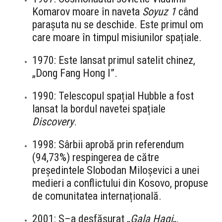
Komarov moare în naveta
Soyuz 1
când
parașuta nu se deschide. Este primul om
care moare în timpul misiunilor spațiale.
1970: Este lansat primul satelit chinez,
„Dong Fang Hong I”.
1990: Telescopul spațial Hubble a fost
lansat la bordul navetei spațiale
Discovery
.
1998: Sârbii aprobă prin referendum
(94,73%) respingerea de către
președintele Slobodan Miloșevici a unei
medieri a conflictului din Kosovo, propuse
de comunitatea internațională.
2001: S–a desfășurat „
Gala Hagi
„,