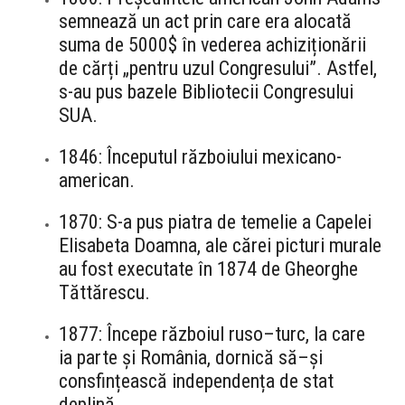
semnează un act prin care era alocată
suma de 5000$ în vederea achiziționării
de cărți „pentru uzul Congresului”. Astfel,
s-au pus bazele Bibliotecii Congresului
SUA.
1846: Începutul războiului mexicano-
american.
1870: S-a pus piatra de temelie a Capelei
Elisabeta Doamna, ale cărei picturi murale
au fost executate în 1874 de Gheorghe
Tăttărescu.
1877: Începe războiul ruso–turc, la care
ia parte și România, dornică să–și
consfințească independența de stat
deplină.