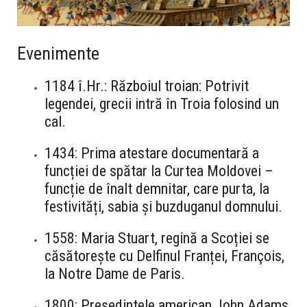
Evenimente
1184 î.Hr.: Războiul troian: Potrivit
legendei, grecii intră în Troia folosind un
cal.
1434: Prima atestare documentară a
funcției de spătar la Curtea Moldovei –
funcție de înalt demnitar, care purta, la
festivități, sabia și buzduganul domnului.
1558: Maria Stuart, regină a Scoției se
căsătorește cu Delfinul Franței, François,
la Notre Dame de Paris.
1800: Președintele american John Adams