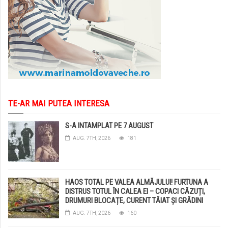
TE-AR MAI PUTEA INTERESA
S-A INTAMPLAT PE 7 AUGUST
AUG. 7TH, 2026
181
HAOS TOTAL PE VALEA ALMĂJULUI! FURTUNA A
DISTRUS TOTUL ÎN CALEA EI – COPACI CĂZUȚI,
DRUMURI BLOCAȚE, CURENT TĂIAT ȘI GRĂDINI
DISTRUSE DE GRINDINĂ!
AUG. 7TH, 2026
160