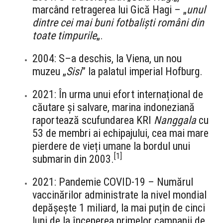
marcând retragerea lui Gică Hagi – „
unul
dintre cei mai buni fotbaliști români din
toate timpurile
„.
2004: S–a deschis, la Viena, un nou
muzeu „
Sisi
” la palatul imperial Hofburg.
2021: În urma unui efort internațional de
căutare și salvare, marina indoneziană
raportează scufundarea KRI
Nanggala
cu
53 de membri ai echipajului, cea mai mare
pierdere de vieți umane la bordul unui
[
1
]
submarin din 2003.
2021: Pandemie COVID-19 – Numărul
vaccinărilor administrate la nivel mondial
depășește 1 miliard, la mai puțin de cinci
luni de la începerea primelor campanii de