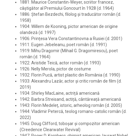
1881: Maurice Constantin-Weyer, scriitor francez,
câștigător al Premiului Goncourt în 1928 (d. 1964)
1886: Ștefan Bezdechi, filolog și traducător român (d.
1958)
1904: Willem de Kooning, pictor american de origine
olandeză (d. 1997)
1906: Prințesa Vera Constantinovna a Rusiei (d. 2001)
1911: Eugen Jebeleanu, poet român (d. 1991)
1919: Mihu Dragomir (Mihail G. Dragomirescu), poet
român (d. 1964)
1922: Aristide Teică, actor român (d. 1993)
1926: Nelly Merola, pictor de costume
1932: Florin Pucă, artist plastic din România (d. 1990)
1933: Alexandru Lazăr, actor și critic român de film (d.
2019)
1934: Shirley MacLaine, actriță americană
1942: Barbra Streisand, actiță, cântăreață americană
1943: Florin Medeleț, istoric, arheolog român (d. 2005)
1944: Vladimir Petercă, teolog romano-catolic român (d.
2022)
1945: Doug Clifford, toboșar și compozitor american
(Creedence Clearwater Revival)
1947: Roger D. Kornberg, chimist american, laureat Nobel