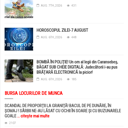
AUG. 7TH, 2026
431
HOROSCOPUL ZILEI-7 AUGUST
AUG. 6TH, 2026
448
BOMBĂ ÎN POLIȚIE! Un om al legii din Caransebeș,
BĂGAT SUB CHEIE DIGITALĂ: Judecătorii i-au pus
BRĂȚARĂ ELECTRONICĂ la picior!
AUG. 6TH, 2026
185
BURSA LOCURILOR DE MUNCA
SCANDAL DE PROPORȚII LA GRANIȚĂ! BACUL DE PE DUNĂRE, ÎN
ȘOMAJ ! SÂRBII NE-AU LĂSAT CU OCHII ÎN SOARE ȘI CU BUZUNARELE
GOALE
... citește mai multe
2107