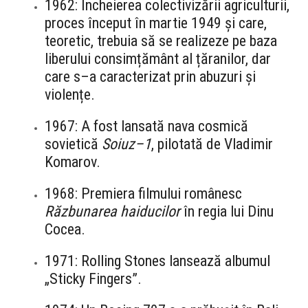
1962: Încheierea colectivizării agriculturii,
proces început în martie 1949 și care,
teoretic, trebuia să se realizeze pe baza
liberului consimțământ al țăranilor, dar
care s–a caracterizat prin abuzuri și
violențe.
1967: A fost lansată nava cosmică
sovietică
Soiuz–1
, pilotată de Vladimir
Komarov.
1968: Premiera filmului românesc
Răzbunarea haiducilor
în regia lui Dinu
Cocea.
1971: Rolling Stones lansează albumul
„Sticky Fingers”.