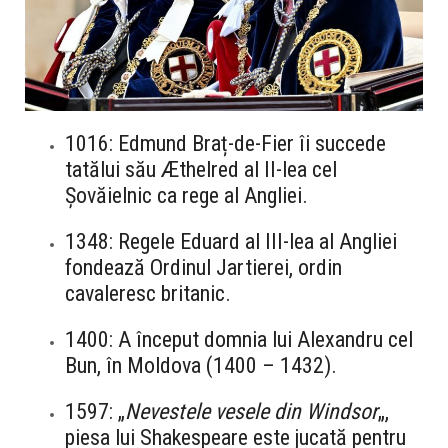
1016: Edmund Braț-de-Fier îi succede
tatălui său Æthelred al II-lea cel
Șovăielnic ca rege al Angliei.
1348: Regele Eduard al III-lea al Angliei
fondează Ordinul Jartierei, ordin
cavaleresc britanic.
1400: A început domnia lui Alexandru cel
Bun, în Moldova (1400 – 1432).
1597: „
Nevestele vesele din Windsor
„,
piesa lui Shakespeare este jucată pentru