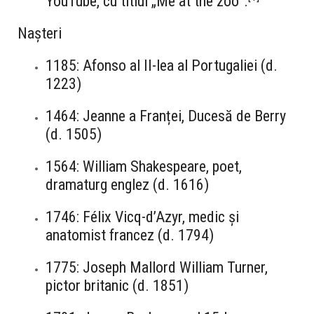
YouTube, cu titlul „Me at the zoo”.
Nașteri
1185: Afonso al II-lea al Portugaliei (d.
1223)
1464: Jeanne a Franței, Ducesă de Berry
(d. 1505)
1564: William Shakespeare, poet,
dramaturg englez (d. 1616)
1746: Félix Vicq-d’Azyr, medic și
anatomist francez (d. 1794)
1775: Joseph Mallord William Turner,
pictor britanic (d. 1851)