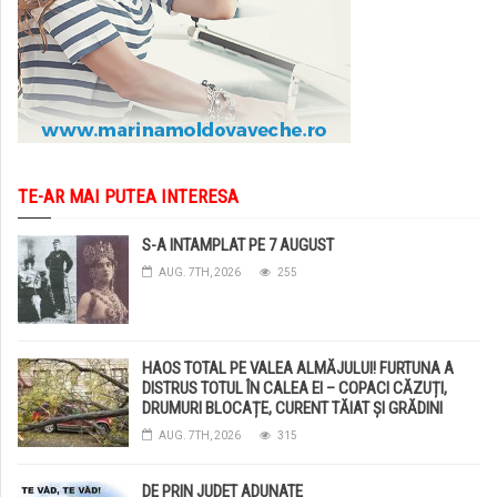
TE-AR MAI PUTEA INTERESA
S-A INTAMPLAT PE 7 AUGUST
AUG. 7TH, 2026
255
HAOS TOTAL PE VALEA ALMĂJULUI! FURTUNA A
DISTRUS TOTUL ÎN CALEA EI – COPACI CĂZUȚI,
DRUMURI BLOCAȚE, CURENT TĂIAT ȘI GRĂDINI
DISTRUSE DE GRINDINĂ!
AUG. 7TH, 2026
315
DE PRIN JUDET ADUNATE