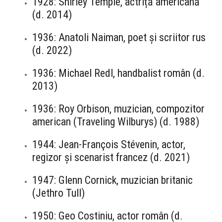
1928: Shirley Temple, actriță americană
(d. 2014)
1936: Anatoli Naiman, poet și scriitor rus
(d. 2022)
1936: Michael Redl, handbalist român (d.
2013)
1936: Roy Orbison, muzician, compozitor
american (Traveling Wilburys) (d. 1988)
1944: Jean-François Stévenin, actor,
regizor și scenarist francez (d. 2021)
1947: Glenn Cornick, muzician britanic
(Jethro Tull)
1950: Geo Costiniu, actor român (d.