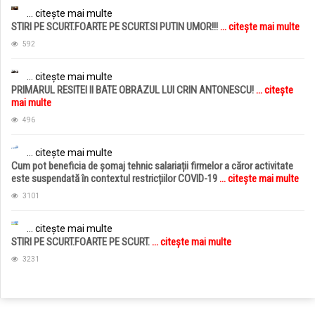
... citește mai multe
STIRI PE SCURT.FOARTE PE SCURT.SI PUTIN UMOR!!!
... citește mai multe
592
... citește mai multe
PRIMARUL RESITEI II BATE OBRAZUL LUI CRIN ANTONESCU!
... citește
mai multe
496
... citește mai multe
Cum pot beneficia de șomaj tehnic salariații firmelor a căror activitate
este suspendată în contextul restricțiilor COVID-19
... citește mai multe
3101
... citește mai multe
STIRI PE SCURT.FOARTE PE SCURT.
... citește mai multe
3231
jucarii copii
magazin copii