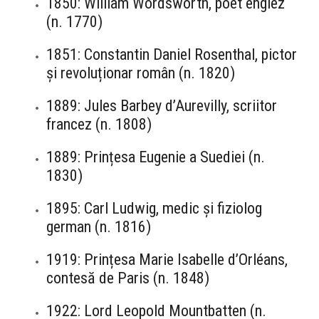
1850: William Wordsworth, poet englez
(n. 1770)
1851: Constantin Daniel Rosenthal, pictor
și revoluționar român (n. 1820)
1889: Jules Barbey d’Aurevilly, scriitor
francez (n. 1808)
1889: Prințesa Eugenie a Suediei (n.
1830)
1895: Carl Ludwig, medic și fiziolog
german (n. 1816)
1919: Prințesa Marie Isabelle d’Orléans,
contesă de Paris (n. 1848)
1922: Lord Leopold Mountbatten (n.