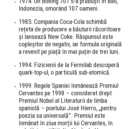
1974: Un Boeing 707 s-a prăbușit în Bali,
Indonezia, omorând 107 oameni.
1985: Compania Coca-Cola schimbă
rețeta de producere a băuturii răcoritoare
și lansează New Coke. Răspunsul este
copleșitor de negativ, iar formula originală
a revenit pe piață în mai puțin de trei luni.
1994: Fizicienii de la Fermilab descoperă
quark-top-ul, o particulă sub-atomică.
1999: Regele Spaniei înmânează Premiul
Cervantes pe 1998 – considerat drept
Premiul Nobel al Literaturii de limba
spaniolă – poetului José Hierro, „pentru
poezia sa universală”. Premiul este
înmânat în ziua morții lui Cervantes, în