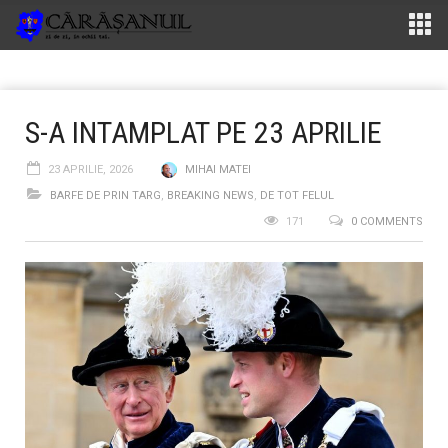
S-A INTAMPLAT PE 23 APRILIE
23 APRILIE, 2026
MIHAI MATEI
BARFE DE PRIN TARG
,
BREAKING NEWS
,
DE TOT FELUL
171
0 COMMENTS