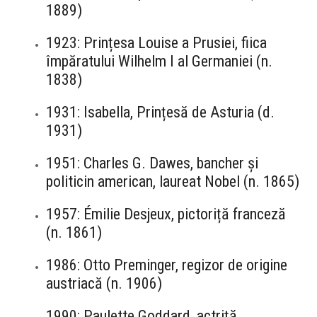
1889)
1923: Prințesa Louise a Prusiei, fiica
împăratului Wilhelm I al Germaniei (n.
1838)
1931: Isabella, Prințesă de Asturia (d.
1931)
1951: Charles G. Dawes, bancher și
politicin american, laureat Nobel (n. 1865)
1957: Émilie Desjeux, pictoriță franceză
(n. 1861)
1986: Otto Preminger, regizor de origine
austriacă (n. 1906)
1990: Paulette Goddard, actriță