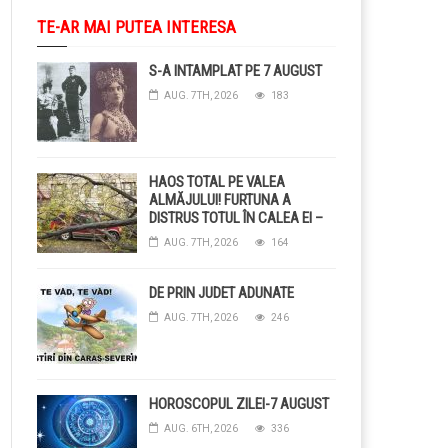
TE-AR MAI PUTEA INTERESA
S-A INTAMPLAT PE 7 AUGUST
AUG. 7TH, 2026
183
HAOS TOTAL PE VALEA
ALMĂJULUI! FURTUNA A
DISTRUS TOTUL ÎN CALEA EI –
COPACI CĂZUȚI, DRUMURI
AUG. 7TH, 2026
164
BLOCAȚE, CURENT TĂIAT ȘI
GRĂDINI DISTRUSE DE
GRINDINĂ!
DE PRIN JUDET ADUNATE
AUG. 7TH, 2026
246
HOROSCOPUL ZILEI-7 AUGUST
AUG. 6TH, 2026
336