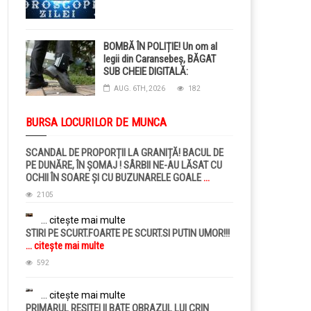
BOMBĂ ÎN POLIȚIE! Un om al
legii din Caransebeș, BĂGAT
SUB CHEIE DIGITALĂ:
Judecătorii i-au pus BRĂȚARĂ
AUG. 6TH, 2026
182
ELECTRONICĂ la picior!
BURSA LOCURILOR DE MUNCA
SCANDAL DE PROPORȚII LA GRANIȚĂ! BACUL DE
PE DUNĂRE, ÎN ȘOMAJ ! SÂRBII NE-AU LĂSAT CU
OCHII ÎN SOARE ȘI CU BUZUNARELE GOALE
...
citește mai multe
2105
... citește mai multe
STIRI PE SCURT.FOARTE PE SCURT.SI PUTIN UMOR!!!
... citește mai multe
592
... citește mai multe
PRIMARUL RESITEI II BATE OBRAZUL LUI CRIN