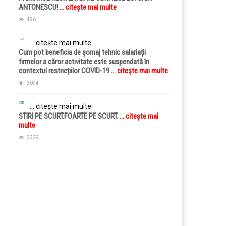
ANTONESCU!
... citește mai multe
496
... citește mai multe
Cum pot beneficia de șomaj tehnic salariații
firmelor a căror activitate este suspendată în
contextul restricțiilor COVID-19
... citește mai multe
3094
... citește mai multe
STIRI PE SCURT.FOARTE PE SCURT.
... citește mai
multe
3229