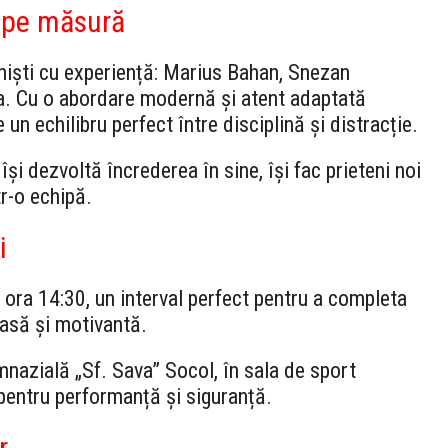
e pe măsură
oniști cu experiență: Marius Bahan, Snezan
a. Cu o abordare modernă și atent adaptată
 un echilibru perfect între disciplină și distracție.
 își dezvoltă încrederea în sine, își fac prieteni noi
r-o echipă.
i
a ora 14:30, un interval perfect pentru a completa
oasă și motivantă.
mnazială „Sf. Sava” Socol, în sala de sport
pentru performanță și siguranță.
r