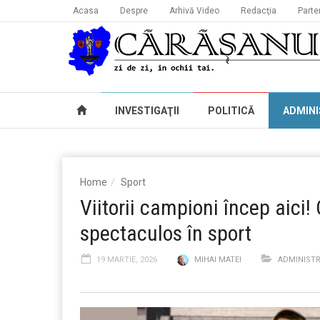
Acasa
Despre
Arhivă Video
Redacţia
Parte
INVESTIGAŢII
POLITICĂ
ADMINI
Home
Sport
Viitorii campioni încep aici!
spectaculos în sport
19 MARTIE, 2026
MIHAI MATEI
ADMINISTR