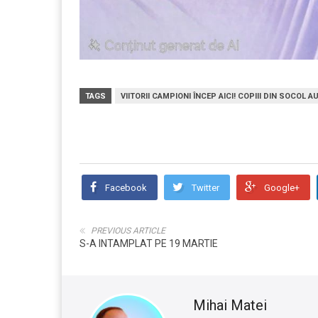
TAGS
VIITORII CAMPIONI ÎNCEP AICI! COPIII DIN SOCO
Facebook
Twitter
Google+
PREVIOUS ARTICLE
S-A INTAMPLAT PE 19 MARTIE
Mihai Matei