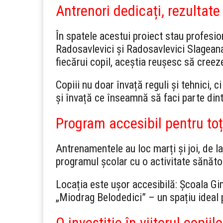
Antrenori dedicați, rezultat
În spatele acestui proiect stau profesi
Radosavlevici și Radosavlevici Slagean
fiecărui copil, aceștia reușesc să creeze
Copiii nu doar învață reguli și tehnici, ci
și învață ce înseamnă să faci parte dint
Program accesibil pentru toț
Antrenamentele au loc marți și joi, de l
programul școlar cu o activitate sănăt
Locația este ușor accesibilă: Școala Gi
„Miodrag Belodedici” – un spațiu ideal 
O investiție în viitorul copiilo