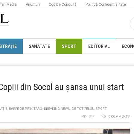
neri Media
Anunțuri
Cod De Conduită
Politică Confidențialitate
STRAȚIE
SANATATE
SPORT
EDITORIAL
ECON
 Copiii din Socol au șansa unui start
AŢIE
,
BARFE DE PRIN TARG
,
BREAKING NEWS
,
DE TOT FELUL
,
SPORT
347
0 COMMENTS