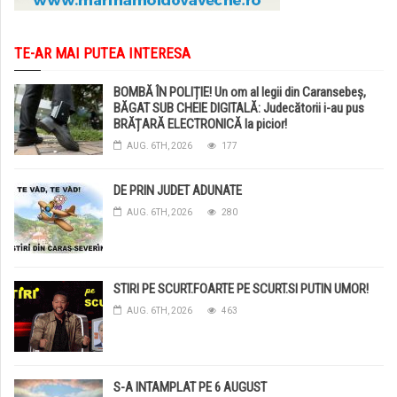
TE-AR MAI PUTEA INTERESA
BOMBĂ ÎN POLIȚIE! Un om al legii din Caransebeș,
BĂGAT SUB CHEIE DIGITALĂ: Judecătorii i-au pus
BRĂȚARĂ ELECTRONICĂ la picior!
AUG. 6TH, 2026
177
DE PRIN JUDET ADUNATE
AUG. 6TH, 2026
280
STIRI PE SCURT.FOARTE PE SCURT.SI PUTIN UMOR!
AUG. 6TH, 2026
463
S-A INTAMPLAT PE 6 AUGUST