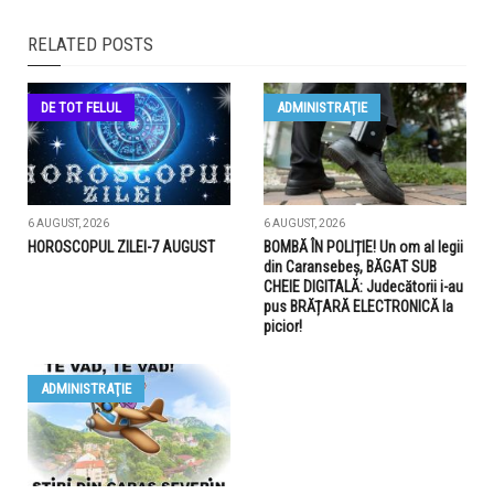
RELATED POSTS
DE TOT FELUL
ADMINISTRAŢIE
6 AUGUST, 2026
6 AUGUST, 2026
HOROSCOPUL ZILEI-7 AUGUST
BOMBĂ ÎN POLIȚIE! Un om al legii
din Caransebeș, BĂGAT SUB
CHEIE DIGITALĂ: Judecătorii i-au
pus BRĂȚARĂ ELECTRONICĂ la
picior!
ADMINISTRAŢIE