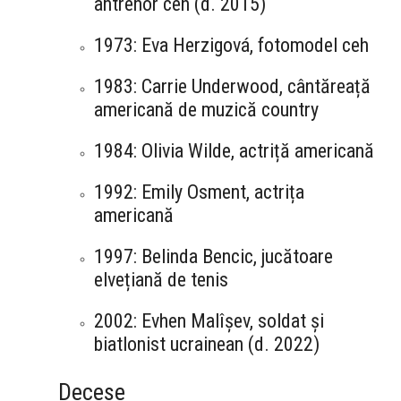
antrenor ceh (d. 2015)
1973: Eva Herzigová, fotomodel ceh
1983: Carrie Underwood, cântăreață
americană de muzică country
1984: Olivia Wilde, actriță americană
1992: Emily Osment, actrița
americană
1997: Belinda Bencic, jucătoare
elvețiană de tenis
2002: Evhen Malîșev, soldat și
biatlonist ucrainean (d. 2022)
Decese