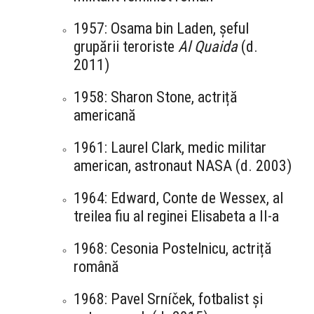
1957: Osama bin Laden, șeful
grupării teroriste
Al Quaida
(d.
2011)
1958: Sharon Stone, actriță
americană
1961: Laurel Clark, medic militar
american, astronaut NASA (d. 2003)
1964: Edward, Conte de Wessex, al
treilea fiu al reginei Elisabeta a II-a
1968: Cesonia Postelnicu, actriță
română
1968: Pavel Srníček, fotbalist și