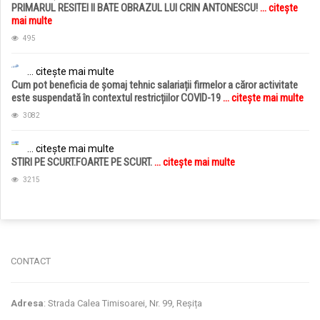
PRIMARUL RESITEI II BATE OBRAZUL LUI CRIN ANTONESCU!
... citește
mai multe
495
... citește mai multe
Cum pot beneficia de șomaj tehnic salariații firmelor a căror activitate
este suspendată în contextul restricțiilor COVID-19
... citește mai multe
3082
... citește mai multe
STIRI PE SCURT.FOARTE PE SCURT.
... citește mai multe
3215
jucarii copii
magazin copii
CONTACT
Adresa
: Strada Calea Timisoarei, Nr. 99, Reșița