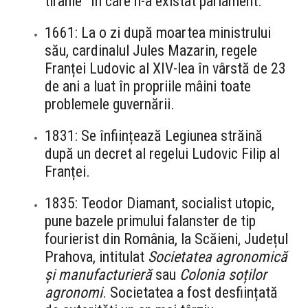
tiranie” în care n-a existat parlament.
1661: La o zi după moartea ministrului
său, cardinalul Jules Mazarin, regele
Franței Ludovic al XIV-lea în vârstă de 23
de ani a luat în propriile mâini toate
problemele guvernării.
1831: Se înființează Legiunea străină
după un decret al regelui Ludovic Filip al
Franței.
1835: Teodor Diamant, socialist utopic,
pune bazele primului falanster de tip
fourierist din România, la Scăieni, Județul
Prahova, intitulat
Societatea agronomică
și manufacturieră
sau
Colonia soților
agronomi
. Societatea a fost desființată