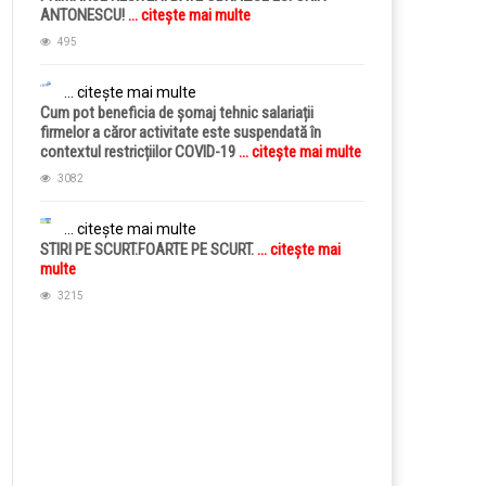
ANTONESCU!
... citește mai multe
495
... citește mai multe
Cum pot beneficia de șomaj tehnic salariații
firmelor a căror activitate este suspendată în
contextul restricțiilor COVID-19
... citește mai multe
3082
... citește mai multe
STIRI PE SCURT.FOARTE PE SCURT.
... citește mai
multe
3215