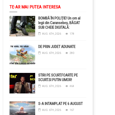
TE-AR MAI PUTEA INTERESA
BOMBĂ ÎN POLIȚIE! Un om al
legii din Caransebeș, BĂGAT
SUB CHEIE DIGITALĂ:
Judecătorii i-au pus BRĂȚARĂ
AUG. 6TH, 2026
178
ELECTRONICĂ la picior!
DE PRIN JUDET ADUNATE
AUG. 6TH, 2026
280
STIRI PE SCURT.FOARTE PE
SCURT.SI PUTIN UMOR!
AUG. 6TH, 2026
464
S-A INTAMPLAT PE 6 AUGUST
AUG. 6TH, 2026
167