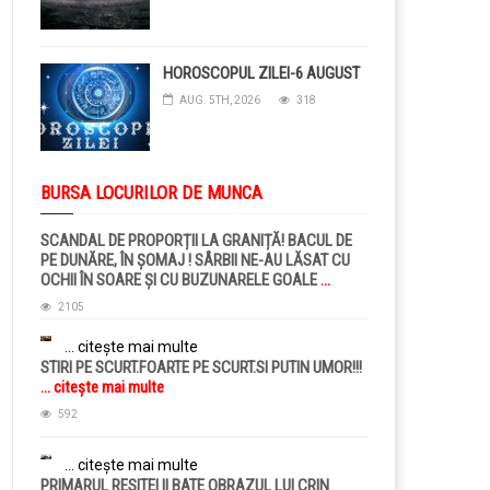
HOROSCOPUL ZILEI-6 AUGUST
AUG. 5TH, 2026
318
BURSA LOCURILOR DE MUNCA
SCANDAL DE PROPORȚII LA GRANIȚĂ! BACUL DE
PE DUNĂRE, ÎN ȘOMAJ ! SÂRBII NE-AU LĂSAT CU
OCHII ÎN SOARE ȘI CU BUZUNARELE GOALE
...
citește mai multe
2105
... citește mai multe
STIRI PE SCURT.FOARTE PE SCURT.SI PUTIN UMOR!!!
... citește mai multe
592
... citește mai multe
PRIMARUL RESITEI II BATE OBRAZUL LUI CRIN