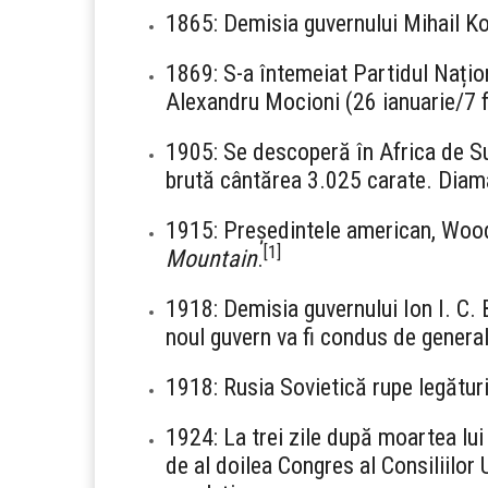
1865: Demisia guvernului Mihail Ko
1869: S-a întemeiat Partidul Națio
Alexandru Mocioni (26 ianuarie/7 f
1905: Se descoperă în Africa de Su
brută cântărea 3.025 carate. Diaman
1915: Președintele american, Wo
[
1
]
Mountain
.
1918: Demisia guvernului Ion I. C.
noul guvern va fi condus de genera
1918: Rusia Sovietică rupe legătur
1924: La trei zile după moartea lu
de al doilea Congres al Consiliilo