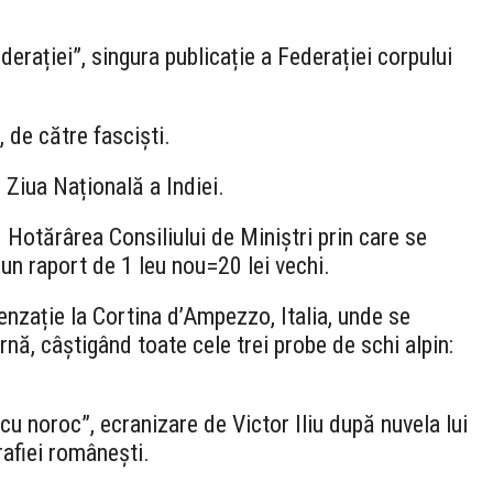
erației”, singura publicație a Federației corpului
 de către fasciști.
 Ziua Națională a Indiei.
otărârea Consiliului de Miniștri prin care se
n raport de 1 leu nou=20 lei vechi.
enzație la Cortina d’Ampezzo, Italia, unde se
nă, câștigând toate cele trei probe de schi alpin:
u noroc”, ecranizare de Victor Iliu după nuvela lui
rafiei românești.