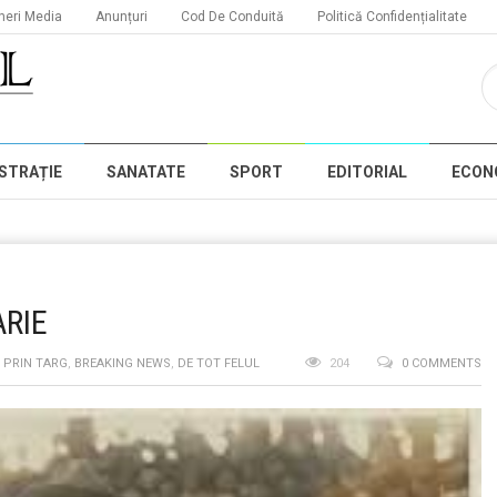
neri Media
Anunțuri
Cod De Conduită
Politică Confidențialitate
STRAȚIE
SANATATE
SPORT
EDITORIAL
ECON
ARIE
 PRIN TARG
,
BREAKING NEWS
,
DE TOT FELUL
204
0 COMMENTS