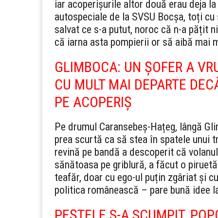
iar acoperișurile altor două erau deja la
autospeciale de la SVSU Bocșa, toți cu s
salvat ce s-a putut, noroc că n-a pățit 
că iarna asta pompierii or să aibă mai
GLIMBOCA: UN ȘOFER A VR
CU MULT MAI DEPARTE DECÂ
PE ACOPERIȘ
Pe drumul Caransebeș-Hațeg, lângă Glim
prea scurtă ca să stea în spatele unui t
revină pe bandă a descoperit că volanul 
sănătoasa pe griblură, a făcut o piruetă 
teafăr, doar cu ego-ul puțin zgâriat și c
politica românească – pare bună idee la 
PEȘTELE S-A SCUMPIT, PO