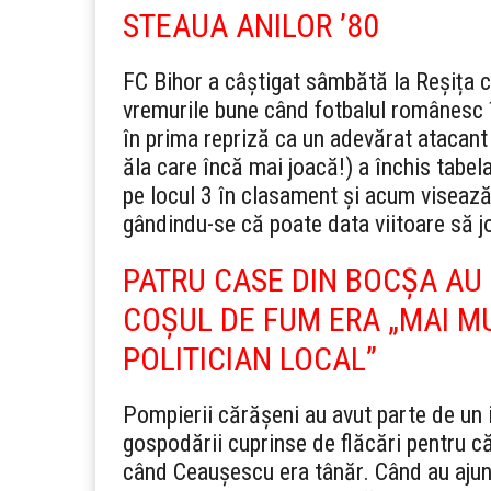
STEAUA ANILOR ’80
FC Bihor a câștigat sâmbătă la Reșița cu
vremurile bune când fotbalul românesc 
în prima repriză ca un adevărat atacant 
ăla care încă mai joacă!) a închis tabela
pe locul 3 în clasament și acum visează
gândindu-se că poate data viitoare să jo
PATRU CASE DIN BOCȘA AU
COȘUL DE FUM ERA „MAI M
POLITICIAN LOCAL”
Pompierii cărășeni au avut parte de un 
gospodării cuprinse de flăcări pentru c
când Ceaușescu era tânăr. Când au ajun