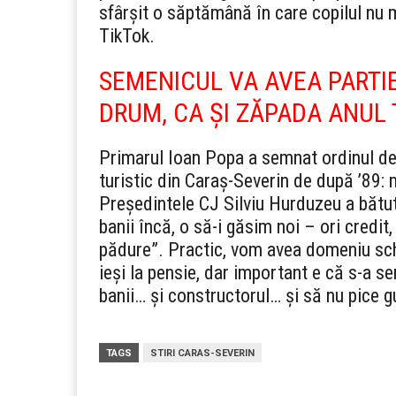
sfârșit o săptămână în care copilul nu
TikTok.
SEMENICUL VA AVEA PARTIE
DRUM, CA ȘI ZĂPADA ANUL
Primarul Ioan Popa a semnat ordinul de 
turistic din Caraș-Severin de după ’89:
Președintele CJ Silviu Hurduzeu a bătut
banii încă, o să-i găsim noi – ori credit
pădure”. Practic, vom avea domeniu sch
ieși la pensie, dar important e că s-a
banii… și constructorul… și să nu pice g
TAGS
STIRI CARAS-SEVERIN