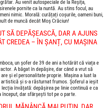
 grătar. Au venit autospeciale de la Reșița,
irenele pornite ca la nuntă. Au stins focul, au
nimeni nimic. Morală: curățați coșurile, oameni buni,
 mult de muncă decât Moș Crăciun!
UT SĂ DEPĂȘEASCĂ, DAR A AJUNS
T CREDEA – ÎN ȘANȚ, CU MAȘINA
boca, un șofer de 39 de ani a hotărât că viața e
ractor. A băgat în depășire, dar când a vrut să
are și el personalitate proprie. Mașina a luat la
artistică și s-a răsturnat frumos. Șoferul a ieșit
u lecția învățată: depășirea pe linie continuă e ca
început, dar sfârșești tot pe o parte.
PORUL MĂNÂNCĂ MAI PUȚIN, DAR