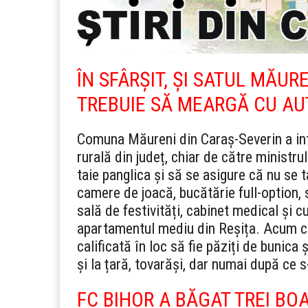
ÎN SFÂRȘIT, ȘI SATUL MĂUR
TREBUIE SĂ MEARGĂ CU A
Comuna Măureni din Caraș-Severin a int
rurală din județ, chiar de către ministru
taie panglica și să se asigure că nu se t
camere de joacă, bucătărie full-option, s
sală de festivități, cabinet medical și 
apartamentul mediu din Reșița. Acum co
calificată în loc să fie păziți de bunica
și la țară, tovarăși, dar numai după ce s
FC BIHOR A BĂGAT TREI BO