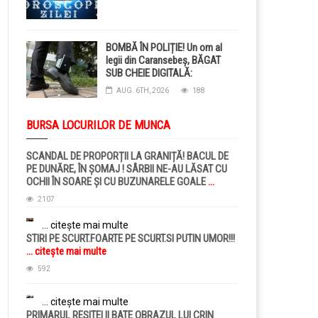
BOMBĂ ÎN POLIȚIE! Un om al
legii din Caransebeș, BĂGAT
SUB CHEIE DIGITALĂ:
Judecătorii i-au pus BRĂȚARĂ
AUG. 6TH, 2026
188
ELECTRONICĂ la picior!
BURSA LOCURILOR DE MUNCA
SCANDAL DE PROPORȚII LA GRANIȚĂ! BACUL DE
PE DUNĂRE, ÎN ȘOMAJ ! SÂRBII NE-AU LĂSAT CU
OCHII ÎN SOARE ȘI CU BUZUNARELE GOALE
...
citește mai multe
2107
... citește mai multe
STIRI PE SCURT.FOARTE PE SCURT.SI PUTIN UMOR!!!
... citește mai multe
592
... citește mai multe
PRIMARUL RESITEI II BATE OBRAZUL LUI CRIN