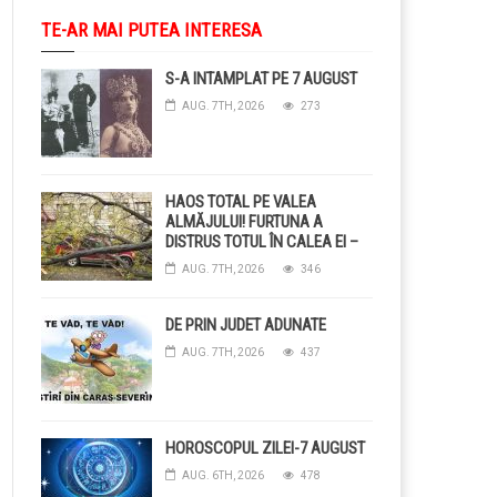
TE-AR MAI PUTEA INTERESA
S-A INTAMPLAT PE 7 AUGUST
AUG. 7TH, 2026
273
HAOS TOTAL PE VALEA
ALMĂJULUI! FURTUNA A
DISTRUS TOTUL ÎN CALEA EI –
COPACI CĂZUȚI, DRUMURI
AUG. 7TH, 2026
346
BLOCAȚE, CURENT TĂIAT ȘI
GRĂDINI DISTRUSE DE
GRINDINĂ!
DE PRIN JUDET ADUNATE
AUG. 7TH, 2026
437
HOROSCOPUL ZILEI-7 AUGUST
AUG. 6TH, 2026
478