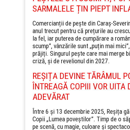
SARMALELE ȚIN PIEPT INFLA
Comercianții de pește din Caraș-Severin
anul trecut pentru că prețurile au crescu
la fel, iar puterea de cumpărare a român
scump”, vânzările sunt „puțin mai mici”,
prăjiți. Singurul pește care mai merge bi
criză, și de revelionul din 2027.
REȘIȚA DEVINE TĂRÂMUL P
ÎNTREAGĂ COPIII VOR UITA
ADEVĂRAT
Între 6 și 13 decembrie 2025, Reșița gă
Copii „Lumea poveștilor”. Timp de o săp
pe scenă, cu magie, culoare și spectacol