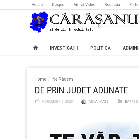
Acasa
Despre
Arhivă Video
Redacţia
Parte
INVESTIGAŢII
POLITICĂ
ADMINI
Home
Ne Râdem
DE PRIN JUDET ADUNATE
9 DECEMBRIE, 2025
MIHAI MATEI
BARFE D