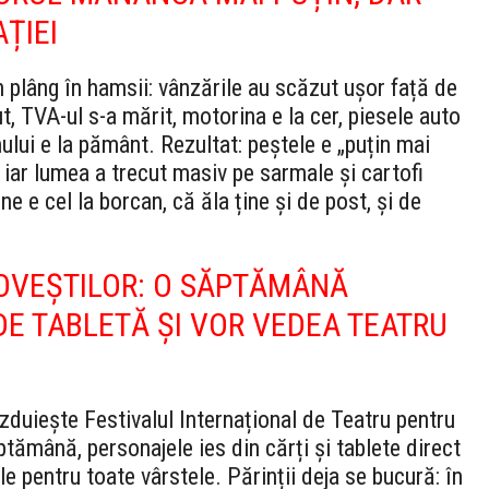
ȚIEI
 plâng în hamsii: vânzările au scăzut ușor față de
t, TVA-ul s-a mărit, motorina e la cer, piesele auto
ului e la pământ. Rezultat: peștele e „puțin mai
 iar lumea a trecut masiv pe sarmale și cartofi
ne e cel la borcan, că ăla ține și de post, și de
OVEȘTILOR: O SĂPTĂMÂNĂ
 DE TABLETĂ ȘI VOR VEDEA TEATRU
zduiește Festivalul Internațional de Teatru pentru
tămână, personajele ies din cărți și tablete direct
e pentru toate vârstele. Părinții deja se bucură: în