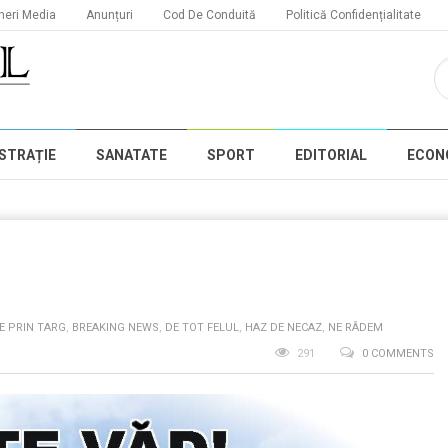
neri Media
Anunțuri
Cod De Conduită
Politică Confidențialitate
STRAȚIE
SANATATE
SPORT
EDITORIAL
ECON
E PRIN TARG
,
BREAKING NEWS
,
DE TOT FELUL
,
HAZ DE NECAZ
,
NE RÂDEM
291
0 COMMENTS