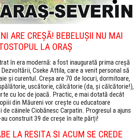
ENI ARE CREȘĂ! BEBELUȘII NU MAI
UTOSTOPUL LA ORAȘ
rat în era modernă: a fost inaugurată prima creșă
l Dezvoltării, Cseke Attila, care a venit personal să
aie și curentul. Creșa are 70 de locuri, dormitoare,
pălătorie, uscătorie, călcătorie (da, și călcătorie!),
curte cu loc de joacă. Practic, e mai dotată decât
piii din Măureni vor crește cu educatoare
 și de câinele Ciobănesc Carpatin. Progresul a ajuns
-au construit 39 de creşe în alte părți!
ABE LA REȘIȚA ȘI ACUM SE CREDE