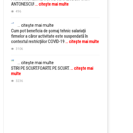
ANTONESCU!
... citește mai multe
496
... citește mai multe
Cum pot beneficia de șomaj tehnic salariații
firmelor a căror activitate este suspendată în
contextul restricțiilor COVID-19
... citește mai multe
3106
... citește mai multe
STIRI PE SCURT.FOARTE PE SCURT.
... citește mai
multe
3236