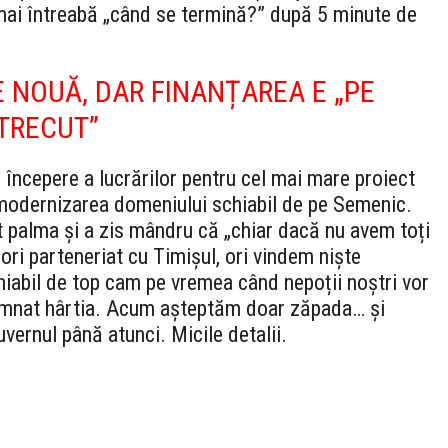
 mai întreabă „când se termină?” după 5 minute de
 NOUĂ, DAR FINANȚAREA E „PE
 TRECUT”
începere a lucrărilor pentru cel mai mare proiect
 modernizarea domeniului schiabil de pe Semenic.
 palma și a zis mândru că „chiar dacă nu avem toți
, ori parteneriat cu Timișul, ori vindem niște
iabil de top cam pe vremea când nepoții noștri vor
 semnat hârtia. Acum așteptăm doar zăpada… și
uvernul până atunci. Micile detalii.