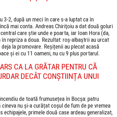
 3-2, după un meci în care s-a luptat ca în
încă mai conta. Andreas Chiriţoiu a dat două goluri
central care știe unde e poarta, iar Ioan Hora (da,
 în repriza a doua. Rezultat: roș-albaștrii au urcat
 deja la promovare. Reșițenii au plecat acasă
ace și ei cu 11 oameni, nu cu 9 plus portarul.
 ARS CA LA GRĂTAR PENTRU CĂ
URDAR DECÂT CONȘTIINȚA UNUI
incendiu de toată frumusețea în Bocșa: patru
ă cineva nu și-a curățat coșul de fum de pe vremea
s echipajele, primele două case ardeau generalizat,