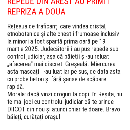
REPEDE DIN AREST AU PRIMIT
REPRIZA A DOUA
Rețeaua de traficanți care vindea cristal,
etnobotanice și alte chestii frumoase inclusiv
la minori a fost spartă prima oară pe 19
martie 2025. Judecătorii i-au pus repede sub
control judiciar, așa că băieții și-au reluat
„afacerea” mai discret. Greșeală. Miercurea
asta mascații i-au luat iar pe sus, de data asta
cu probe beton și fără șanse de scăpare
rapidă.
Morala: dacă vinzi droguri la copii în Reșița, nu
te mai joci cu controlul judiciar că te prinde
DIICOT din nou și atunci chiar te doare. Bravo
băieți, curățați orașul!