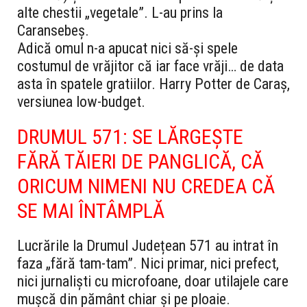
alte chestii „vegetale”. L-au prins la
Caransebeș.
Adică omul n-a apucat nici să-și spele
costumul de vrăjitor că iar face vrăji… de data
asta în spatele gratiilor. Harry Potter de Caraş,
versiunea low-budget.
DRUMUL 571: SE LĂRGEȘTE
FĂRĂ TĂIERI DE PANGLICĂ, CĂ
ORICUM NIMENI NU CREDEA CĂ
SE MAI ÎNTÂMPLĂ
Lucrările la Drumul Județean 571 au intrat în
faza „fără tam-tam”. Nici primar, nici prefect,
nici jurnaliști cu microfoane, doar utilajele care
mușcă din pământ chiar și pe ploaie.