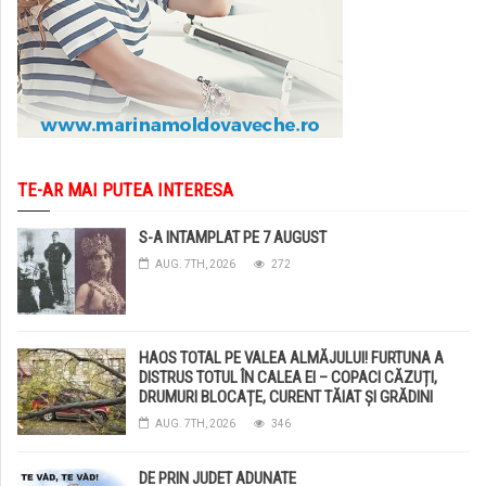
TE-AR MAI PUTEA INTERESA
S-A INTAMPLAT PE 7 AUGUST
AUG. 7TH, 2026
272
HAOS TOTAL PE VALEA ALMĂJULUI! FURTUNA A
DISTRUS TOTUL ÎN CALEA EI – COPACI CĂZUȚI,
DRUMURI BLOCAȚE, CURENT TĂIAT ȘI GRĂDINI
DISTRUSE DE GRINDINĂ!
AUG. 7TH, 2026
346
DE PRIN JUDET ADUNATE