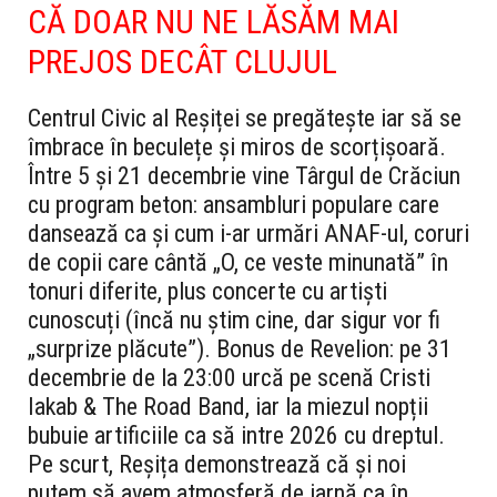
CĂ DOAR NU NE LĂSĂM MAI
PREJOS DECÂT CLUJUL
Centrul Civic al Reșiței se pregătește iar să se
îmbrace în beculețe și miros de scorțișoară.
Între 5 și 21 decembrie vine Târgul de Crăciun
cu program beton: ansambluri populare care
dansează ca și cum i-ar urmări ANAF-ul, coruri
de copii care cântă „O, ce veste minunată” în
tonuri diferite, plus concerte cu artiști
cunoscuți (încă nu știm cine, dar sigur vor fi
„surprize plăcute”). Bonus de Revelion: pe 31
decembrie de la 23:00 urcă pe scenă Cristi
Iakab & The Road Band, iar la miezul nopții
bubuie artificiile ca să intre 2026 cu dreptul.
Pe scurt, Reșița demonstrează că și noi
putem să avem atmosferă de iarnă ca în