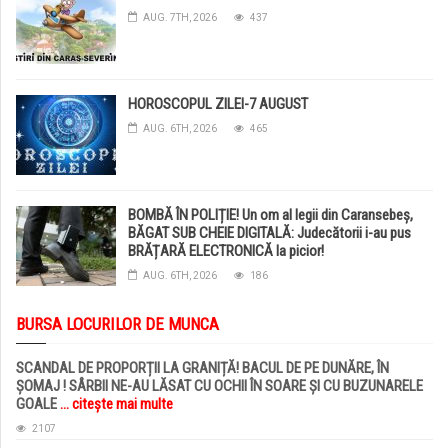
AUG. 7TH, 2026
437
HOROSCOPUL ZILEI-7 AUGUST
AUG. 6TH, 2026
465
BOMBĂ ÎN POLIȚIE! Un om al legii din Caransebeș,
BĂGAT SUB CHEIE DIGITALĂ: Judecătorii i-au pus
BRĂȚARĂ ELECTRONICĂ la picior!
AUG. 6TH, 2026
186
BURSA LOCURILOR DE MUNCA
SCANDAL DE PROPORȚII LA GRANIȚĂ! BACUL DE PE DUNĂRE, ÎN
ȘOMAJ ! SÂRBII NE-AU LĂSAT CU OCHII ÎN SOARE ȘI CU BUZUNARELE
GOALE
... citește mai multe
2107