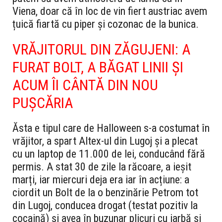
Viena, doar că în loc de vin fiert austriac avem
țuică fiartă cu piper și cozonac de la bunica.
VRĂJITORUL DIN ZĂGUJENI: A
FURAT BOLT, A BĂGAT LINII ȘI
ACUM ÎI CÂNTĂ DIN NOU
PUȘCĂRIA
Ăsta e tipul care de Halloween s-a costumat în
vrăjitor, a spart Altex-ul din Lugoj și a plecat
cu un laptop de 11.000 de lei, conducând fără
permis. A stat 30 de zile la răcoare, a ieșit
marți, iar miercuri deja era iar în acțiune: a
ciordit un Bolt de la o benzinărie Petrom tot
din Lugoj, conducea drogat (testat pozitiv la
cocaină) și avea în buzunar plicuri cu iarbă și