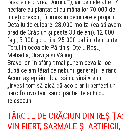
răsare ce-o vrea Domnu’”), iar pe celelalte 14
hectare au plantat ei cu mâna lor 70.000 de
puieți crescuți frumos în pepinierele proprii.
Detaliu de culoare: 28.000 molizi (ca să avem
brad de Crăciun și peste 30 de ani), 12.000
fagi, 5.000 goruni și 25.000 paltini de munte.
Totul în ocoalele Păltiniș, Oțelu Roșu,
Mehadia, Oravița și Văliug.
Bravo lor, în sfârșit mai punem ceva la loc
după ce am tăiat ca nebunii generații la rând.
Acum așteptăm doar să nu vină vreun
„investitor” să zică că acolo ar fi perfect un
parc fotovoltaic sau o pârtie de schi cu
telescaun.
TÂRGUL DE CRĂCIUN DIN REȘIȚA:
VIN FIERT, SARMALE ȘI ARTIFICII,