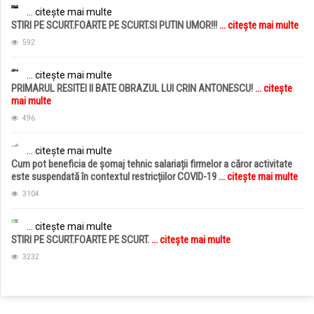
... citește mai multe
STIRI PE SCURT.FOARTE PE SCURT.SI PUTIN UMOR!!!
... citește mai multe
592
... citește mai multe
PRIMARUL RESITEI II BATE OBRAZUL LUI CRIN ANTONESCU!
... citește
mai multe
496
... citește mai multe
Cum pot beneficia de șomaj tehnic salariații firmelor a căror activitate
este suspendată în contextul restricțiilor COVID-19
... citește mai multe
3104
... citește mai multe
STIRI PE SCURT.FOARTE PE SCURT.
... citește mai multe
3232
jucarii copii
magazin copii