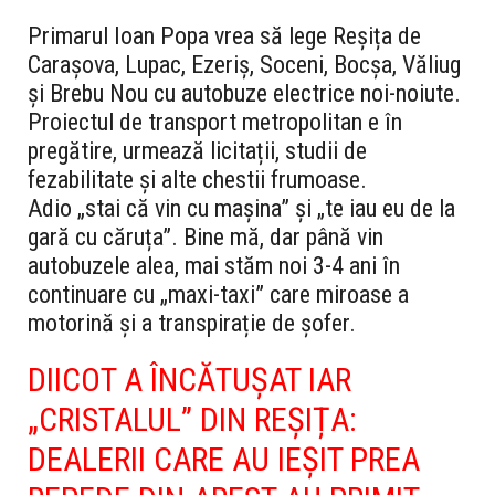
Primarul Ioan Popa vrea să lege Reșița de
Carașova, Lupac, Ezeriș, Soceni, Bocșa, Văliug
și Brebu Nou cu autobuze electrice noi-noiute.
Proiectul de transport metropolitan e în
pregătire, urmează licitații, studii de
fezabilitate și alte chestii frumoase.
Adio „stai că vin cu mașina” și „te iau eu de la
gară cu căruța”. Bine mă, dar până vin
autobuzele alea, mai stăm noi 3-4 ani în
continuare cu „maxi-taxi” care miroase a
motorină și a transpirație de șofer.
DIICOT A ÎNCĂTUȘAT IAR
„CRISTALUL” DIN REȘIȚA:
DEALERII CARE AU IEȘIT PREA