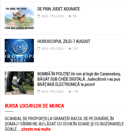
DE PRIN JUDET ADUNATE
AUG. 7TH, 2026
96
HOROSCOPUL ZILEI-7 AUGUST
AUG. 6TH, 2026
267
BOMBĂ ÎN POLIȚIE! Un om al legii din Caransebeș,
BĂGAT SUB CHEIE DIGITALĂ: Judecătorii i-au pus
BRĂȚARĂ ELECTRONICĂ la picior!
AUG. 6TH, 2026
178
BURSA LOCURILOR DE MUNCA
SCANDAL DE PROPORȚII LA GRANIȚĂ! BACUL DE PE DUNĂRE, ÎN
ȘOMAJ ! SÂRBII NE-AU LĂSAT CU OCHII ÎN SOARE ȘI CU BUZUNARELE
GOALE
... citește mai multe