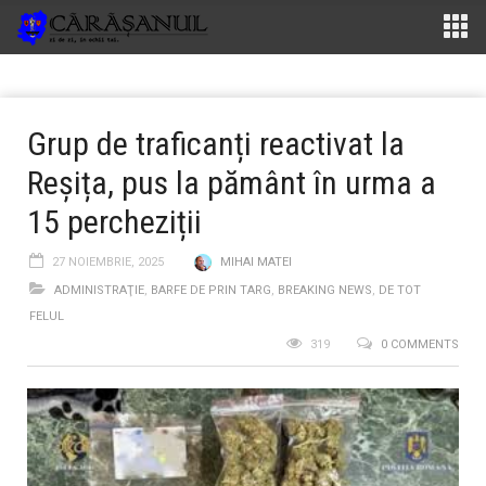
Grup de traficanți reactivat la
Reșița, pus la pământ în urma a
15 percheziții
27 NOIEMBRIE, 2025
MIHAI MATEI
ADMINISTRAŢIE
,
BARFE DE PRIN TARG
,
BREAKING NEWS
,
DE TOT
FELUL
319
0 COMMENTS