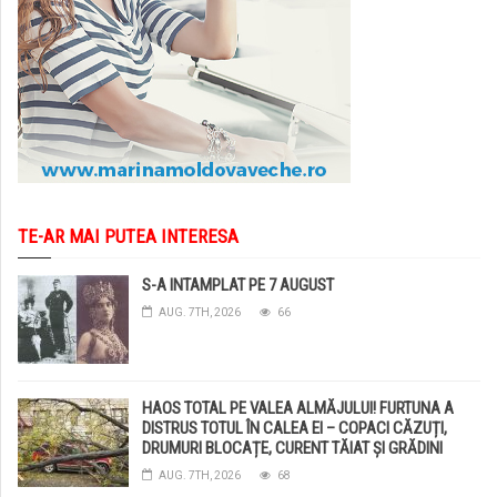
TE-AR MAI PUTEA INTERESA
S-A INTAMPLAT PE 7 AUGUST
AUG. 7TH, 2026
66
HAOS TOTAL PE VALEA ALMĂJULUI! FURTUNA A
DISTRUS TOTUL ÎN CALEA EI – COPACI CĂZUȚI,
DRUMURI BLOCAȚE, CURENT TĂIAT ȘI GRĂDINI
DISTRUSE DE GRINDINĂ!
AUG. 7TH, 2026
68