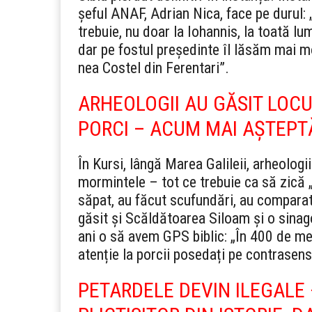
șeful ANAF, Adrian Nica, face pe durul: 
trebuie, nu doar la Iohannis, la toată l
dar pe fostul președinte îl lăsăm mai moa
nea Costel din Ferentari”.
ARHEOLOGII AU GĂSIT LOCUL
PORCI – ACUM MAI AȘTEPT
În Kursi, lângă Marea Galileii, arheolog
mormintele – tot ce trebuie ca să zică „
săpat, au făcut scufundări, au comparat 
găsit și Scăldătoarea Siloam și o sinago
ani o să avem GPS biblic: „În 400 de metr
atenție la porcii posedați pe contrasens
PETARDELE DEVIN ILEGALE 