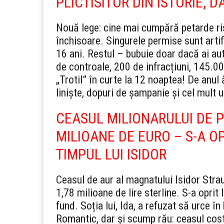
PLICTISITOR DIN ISTORIE,
Nouă lege: cine mai cumpără petarde ri
închisoare. Singurele permise sunt artif
16 ani. Restul – bubuie doar dacă ai aut
de controale, 200 de infracțiuni, 145.0
„Trotil” în curte la 12 noaptea! De anul 
liniște, dopuri de șampanie și cel mult u
CEASUL MILIONARULUI DE PE
MILIOANE DE EURO – S-A O
TIMPUL LUI ISIDOR
Ceasul de aur al magnatului Isidor Strau
1,78 milioane de lire sterline. S-a opri
fund. Soția lui, Ida, a refuzat să urce î
Romantic, dar și scump rău: ceasul cost