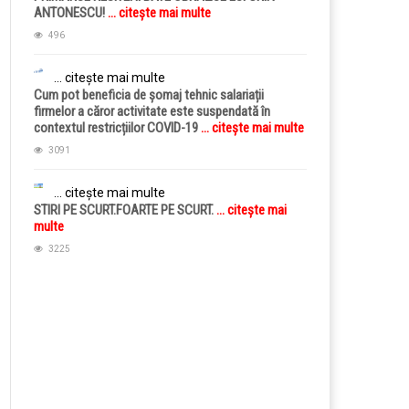
ANTONESCU!
... citește mai multe
496
... citește mai multe
Cum pot beneficia de șomaj tehnic salariații
firmelor a căror activitate este suspendată în
contextul restricțiilor COVID-19
... citește mai multe
3091
... citește mai multe
STIRI PE SCURT.FOARTE PE SCURT.
... citește mai
multe
3225