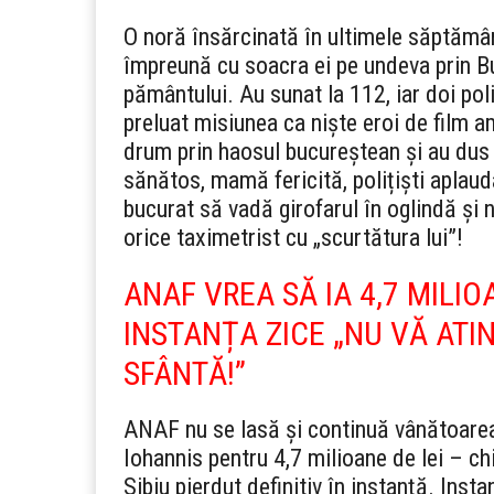
O noră însărcinată în ultimele săptămâni
împreună cu soacra ei pe undeva prin Buc
pământului. Au sunat la 112, iar doi poli
preluat misiunea ca niște eroi de film a
drum prin haosul bucureștean și au dus 
sănătos, mamă fericită, polițiști aplaud
bucurat să vadă girofarul în oglindă și n
orice taximetrist cu „scurtătura lui”!
ANAF VREA SĂ IA 4,7 MILIO
INSTANȚA ZICE „NU VĂ ATIN
SFÂNTĂ!”
ANAF nu se lasă și continuă vânătoarea:
Iohannis pentru 4,7 milioane de lei – chir
Sibiu pierdut definitiv în instanță. Insta