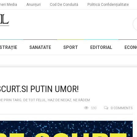
neri Media
Anunțuri
Cod De Conduită
Politică Confidențialitate
STRAȚIE
SANATATE
SPORT
EDITORIAL
ECON
SCURT.SI PUTIN UMOR!
DE PRIN TARG
,
DE TOT FELUL
,
HAZ DE NECAZ
,
NE RÂDEM
590
0 COMMENTS