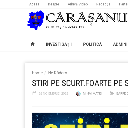
Acasa
Despre
Arhivă Video
Redacţia
Parte
INVESTIGAŢII
POLITICĂ
ADMINI
Home
Ne Râdem
STIRI PE SCURT.FOARTE PE 
26 NOIEMBRIE, 2025
MIHAI MATEI
BARFE 