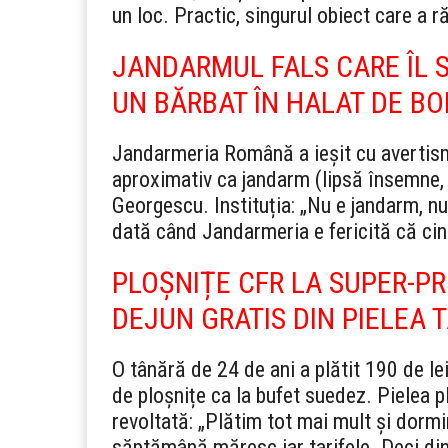
un loc. Practic, singurul obiect care a 
JANDARMUL FALS CARE ÎL 
UN BĂRBAT ÎN HALAT DE BO
Jandarmeria Română a ieșit cu avertisme
aproximativ ca jandarm (lipsă însemne,
Georgescu. Instituția: „Nu e jandarm, nu
dată când Jandarmeria e fericită că cin
PLOȘNIȚE CFR LA SUPER-PRE
DEJUN GRATIS DIN PIELEA 
O tânără de 24 de ani a plătit 190 de l
de ploșnițe ca la bufet suedez. Pielea p
revoltată: „Plătim tot mai mult și dormi
săptămână măresc iar tarifele. Deci di