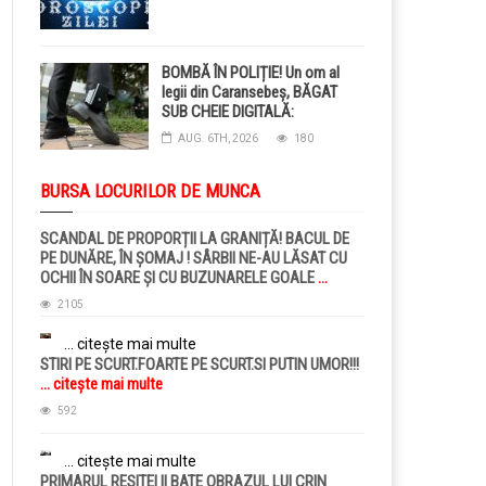
BOMBĂ ÎN POLIȚIE! Un om al
legii din Caransebeș, BĂGAT
SUB CHEIE DIGITALĂ:
Judecătorii i-au pus BRĂȚARĂ
AUG. 6TH, 2026
180
ELECTRONICĂ la picior!
BURSA LOCURILOR DE MUNCA
SCANDAL DE PROPORȚII LA GRANIȚĂ! BACUL DE
PE DUNĂRE, ÎN ȘOMAJ ! SÂRBII NE-AU LĂSAT CU
OCHII ÎN SOARE ȘI CU BUZUNARELE GOALE
...
citește mai multe
2105
... citește mai multe
STIRI PE SCURT.FOARTE PE SCURT.SI PUTIN UMOR!!!
... citește mai multe
592
... citește mai multe
PRIMARUL RESITEI II BATE OBRAZUL LUI CRIN