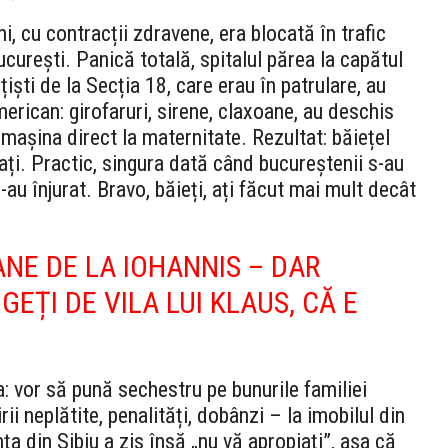
, cu contracții zdravene, era blocată în trafic
urești. Panică totală, spitalul părea la capătul
țiști de la Secția 18, care erau în patrulare, au
merican: girofaruri, sirene, claxoane, au deschis
mașina direct la maternitate. Rezultat: băiețel
ați. Practic, singura dată când bucureștenii s-au
-au înjurat. Bravo, băieți, ați făcut mai mult decât
ANE DE LA IOHANNIS – DAR
GEȚI DE VILA LUI KLAUS, CĂ E
 vor să pună sechestru pe bunurile familiei
ii neplătite, penalități, dobânzi – la imobilul din
nța din Sibiu a zis însă „nu vă apropiați”, așa că