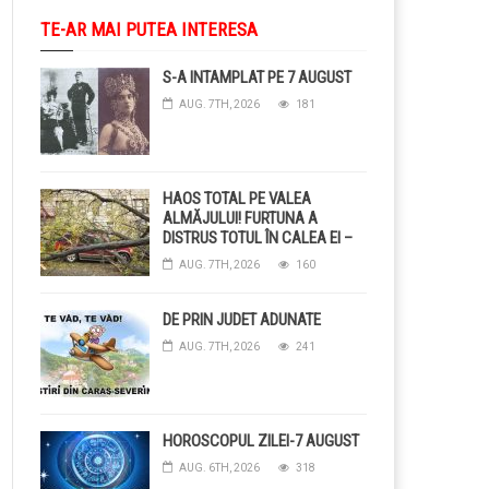
TE-AR MAI PUTEA INTERESA
S-A INTAMPLAT PE 7 AUGUST
AUG. 7TH, 2026
181
HAOS TOTAL PE VALEA
ALMĂJULUI! FURTUNA A
DISTRUS TOTUL ÎN CALEA EI –
COPACI CĂZUȚI, DRUMURI
AUG. 7TH, 2026
160
BLOCAȚE, CURENT TĂIAT ȘI
GRĂDINI DISTRUSE DE
GRINDINĂ!
DE PRIN JUDET ADUNATE
AUG. 7TH, 2026
241
HOROSCOPUL ZILEI-7 AUGUST
AUG. 6TH, 2026
318