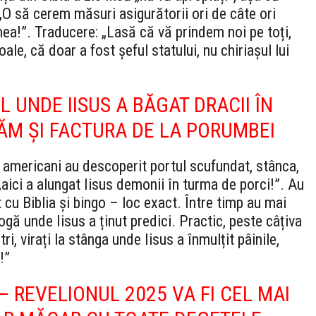
„O să cerem măsuri asigurătorii ori de câte ori
umea!”. Traducere: „Lasă că vă prindem noi pe toți,
le, că doar a fost șeful statului, nu chiriașul lui
 UNDE IISUS A BĂGAT DRACII ÎN
ĂM ȘI FACTURA DE LA PORUMBEI
ii americani au descoperit portul scufundat, stânca,
aici a alungat Iisus demonii în turma de porci!”. Au
cu Biblia și bingo – loc exact. Între timp au mai
gă unde Iisus a ținut predici. Practic, peste câțiva
i, virați la stânga unde Iisus a înmulțit pâinile,
!”
– REVELIONUL 2025 VA FI CEL MAI