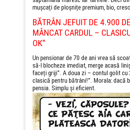
mușcați de ploșnițe premium, bio, cresc
BĂTRÂN JEFUIT DE 4.900 D
MÂNCAT CARDUL – CLASICU
OK”
Un pensionar de 70 de ani vrea să scoat
să-l blocheze imediat, merge acasă liniș
faceți griji”. A doua zi – contul golit 
clasică pentru bătrâni!”. Morala: dacă
pensia. Simplu și eficient.