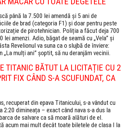
 DAR MĂCAR CU TOATE DEGETELE
scă până la 7.500 lei amendă și 5 ani de
iciile de brad (categoria F1) și doar pentru peste
orizație de pirotehnician. Poliția a făcut deja 700
00 lei amenzi. Adio, băgat de seamă cu „Vela” și
ăsta Revelionul va suna ca o slujbă de înviere:
n „La mulți ani” șoptit, să nu deranjăm vecinii.
 TITANIC BĂTUT LA LICITAȚIE CU 2
PRIT FIX CÂND S-A SCUFUNDAT, CA
s, recuperat din epava Titanicului, s-a vândut cu
t la 2:20 dimineața – exact când nava s-a dus la
n barca de salvare ca să moară alături de el.
ă acum mai mult decât toate biletele de clasa I la