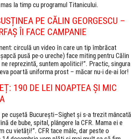
rămas la timp cu programul Titanicului.
SUSȚINEA PE CĂLIN GEORGESCU –
RFAȘ ÎI FACE CAMPANIE
nt: circulă un video în care un tip îmbrăcat
 șapcă pusă pe-o ureche) face miting pentru Călin
 ne reprezintă, suntem apolitici!”. Practic, singura
eva poartă uniforma prost – măcar nu-i de-ai lor!
Ț: 190 DE LEI NOAPTEA ȘI MIC
TA
ei pe cușetă București–Sighet și s-a trezit mâncată
lină de bube, spital, plângere la CFR. Mama ei e
m cu vietăți!”. CFR tace mâlc, dar peste o
n 14 decembrie vom plăti și mai mult ca să fim