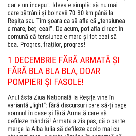
dar e un început. Ideea e simplă: să nu mai
care bătrânii și bolnavii 70-80 km până la
Reșița sau Timișoara ca să afle că „tensiunea
e mare, beți ceai”. De acum, pot afla direct în
comună că tensiunea e mare și tot ceai să
bea. Progres, fraților, progres!
1 DECEMBRIE FĂRĂ ARMATĂ ȘI
FĂRĂ BLA BLA BLA, DOAR
POMPIERI ȘI FASOLE!
Anul ăsta Ziua Națională la Reșița vine în
variantă „light”: fără discursuri care să-ți bage
somnul în oase și fără Armată care să
defileze mândră! Armata a zis pas, că o parte
merge la Alba Iulia să defileze acolo mai cu