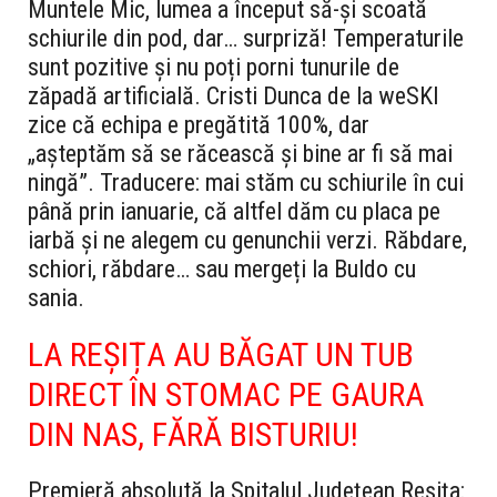
Muntele Mic, lumea a început să-și scoată
schiurile din pod, dar… surpriză! Temperaturile
sunt pozitive și nu poți porni tunurile de
zăpadă artificială. Cristi Dunca de la weSKI
zice că echipa e pregătită 100%, dar
„așteptăm să se răcească și bine ar fi să mai
ningă”. Traducere: mai stăm cu schiurile în cui
până prin ianuarie, că altfel dăm cu placa pe
iarbă și ne alegem cu genunchii verzi. Răbdare,
schiori, răbdare… sau mergeți la Buldo cu
sania.
LA REȘIȚA AU BĂGAT UN TUB
DIRECT ÎN STOMAC PE GAURA
DIN NAS, FĂRĂ BISTURIU!
Premieră absolută la Spitalul Județean Reșița: