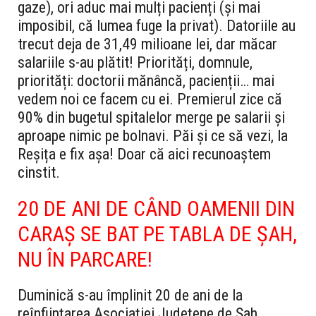
gaze), ori aduc mai mulți pacienți (și mai
imposibil, că lumea fuge la privat). Datoriile au
trecut deja de 31,49 milioane lei, dar măcar
salariile s-au plătit! Priorități, domnule,
priorități: doctorii mănâncă, pacienții… mai
vedem noi ce facem cu ei. Premierul zice că
90% din bugetul spitalelor merge pe salarii și
aproape nimic pe bolnavi. Păi și ce să vezi, la
Reșița e fix așa! Doar că aici recunoaștem
cinstit.
20 DE ANI DE CÂND OAMENII DIN
CARAȘ SE BAT PE TABLA DE ȘAH,
NU ÎN PARCARE!
Duminică s-au împlinit 20 de ani de la
reînființarea Asociației Județene de Șah