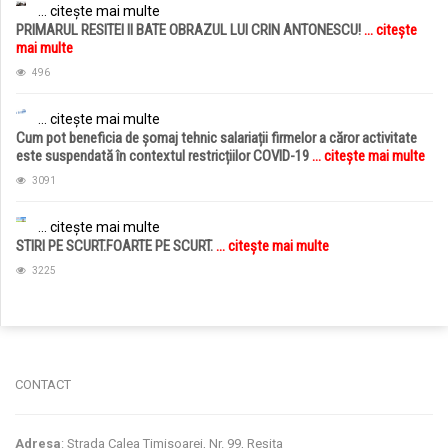
... citește mai multe
PRIMARUL RESITEI II BATE OBRAZUL LUI CRIN ANTONESCU!
... citește
mai multe
496
... citește mai multe
Cum pot beneficia de șomaj tehnic salariații firmelor a căror activitate
este suspendată în contextul restricțiilor COVID-19
... citește mai multe
3091
... citește mai multe
STIRI PE SCURT.FOARTE PE SCURT.
... citește mai multe
3225
jucarii copii
magazin copii
CONTACT
Adresa
: Strada Calea Timisoarei, Nr. 99, Reșița