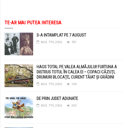
TE-AR MAI PUTEA INTERESA
S-A INTAMPLAT PE 7 AUGUST
AUG. 7TH, 2026
181
HAOS TOTAL PE VALEA ALMĂJULUI! FURTUNA A
DISTRUS TOTUL ÎN CALEA EI – COPACI CĂZUȚI,
DRUMURI BLOCAȚE, CURENT TĂIAT ȘI GRĂDINI
DISTRUSE DE GRINDINĂ!
AUG. 7TH, 2026
160
DE PRIN JUDET ADUNATE
AUG. 7TH, 2026
243