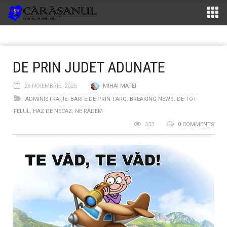
DE PRIN JUDET ADUNATE
26 NOIEMBRIE, 2025
MIHAI MATEI
ADMINISTRAŢIE
,
BARFE DE PRIN TARG
,
BREAKING NEWS
,
DE TOT
FELUL
,
HAZ DE NECAZ
,
NE RÂDEM
333
0 COMMENTS