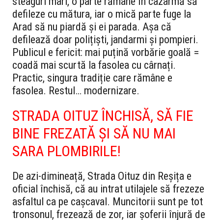
steaguri mari, o parte rămâne în cazarmă să
defileze cu mătura, iar o mică parte fuge la
Arad să nu piardă și ei parada. Așa că
defilează doar polițiști, jandarmi și pompieri.
Publicul e fericit: mai puțină vorbărie goală =
coadă mai scurtă la fasolea cu cârnați.
Practic, singura tradiție care rămâne e
fasolea. Restul… modernizare.
STRADA OITUZ ÎNCHISĂ, SĂ FIE
BINE FREZATĂ ȘI SĂ NU MAI
SARA PLOMBIRILE!
De azi-dimineață, Strada Oituz din Reșița e
oficial închisă, că au intrat utilajele să frezeze
asfaltul ca pe cașcaval. Muncitorii sunt pe tot
tronsonul, frezează de zor, iar șoferii înjură de