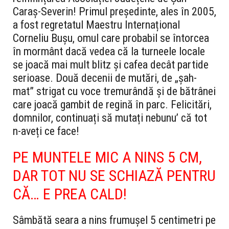
Caraș-Severin! Primul președinte, ales în 2005,
a fost regretatul Maestru Internațional
Corneliu Bușu, omul care probabil se întorcea
în mormânt dacă vedea că la turneele locale
se joacă mai mult blitz și cafea decât partide
serioase. Două decenii de mutări, de „șah-
mat” strigat cu voce tremurândă și de bătrânei
care joacă gambit de regină în parc. Felicitări,
domnilor, continuați să mutați nebunu’ că tot
n-aveți ce face!
PE MUNTELE MIC A NINS 5 CM,
DAR TOT NU SE SCHIAZĂ PENTRU
CĂ… E PREA CALD!
Sâmbătă seara a nins frumușel 5 centimetri pe