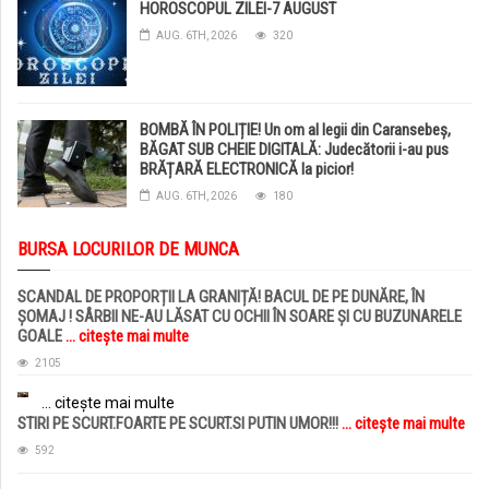
HOROSCOPUL ZILEI-7 AUGUST
AUG. 6TH, 2026
320
BOMBĂ ÎN POLIȚIE! Un om al legii din Caransebeș,
BĂGAT SUB CHEIE DIGITALĂ: Judecătorii i-au pus
BRĂȚARĂ ELECTRONICĂ la picior!
AUG. 6TH, 2026
180
BURSA LOCURILOR DE MUNCA
SCANDAL DE PROPORȚII LA GRANIȚĂ! BACUL DE PE DUNĂRE, ÎN
ȘOMAJ ! SÂRBII NE-AU LĂSAT CU OCHII ÎN SOARE ȘI CU BUZUNARELE
GOALE
... citește mai multe
2105
... citește mai multe
STIRI PE SCURT.FOARTE PE SCURT.SI PUTIN UMOR!!!
... citește mai multe
592