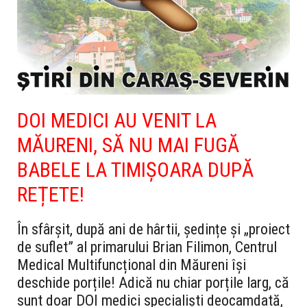
DOI MEDICI AU VENIT LA
MĂURENI, SĂ NU MAI FUGĂ
BABELE LA TIMIȘOARA DUPĂ
REȚETE!
În sfârșit, după ani de hârtii, ședințe și „proiect
de suflet” al primarului Brian Filimon, Centrul
Medical Multifuncțional din Măureni își
deschide porțile! Adică nu chiar porțile larg, că
sunt doar DOI medici specialiști deocamdată,