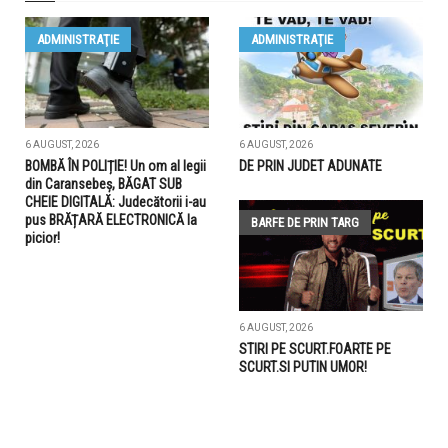
ADMINISTRAŢIE
ADMINISTRAŢIE
6 AUGUST, 2026
6 AUGUST, 2026
BOMBĂ ÎN POLIȚIE! Un om al legii
DE PRIN JUDET ADUNATE
din Caransebeș, BĂGAT SUB
CHEIE DIGITALĂ: Judecătorii i-au
pus BRĂȚARĂ ELECTRONICĂ la
BARFE DE PRIN TARG
picior!
6 AUGUST, 2026
STIRI PE SCURT.FOARTE PE
SCURT.SI PUTIN UMOR!