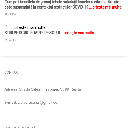
Cum pot beneficia de șomaj tehnic salariații firmelor a căror activitate
este suspendată în contextul restricțiilor COVID-19
... citește mai multe
3074
... citește mai multe
STIRI PE SCURT.FOARTE PE SCURT.
... citește mai multe
3210
jucarii copii
magazin copii
CONTACT
Adresa
: Strada Calea Timisoarei, Nr. 99, Reșița
E-mail
: ziarcarasanul@gmail.com