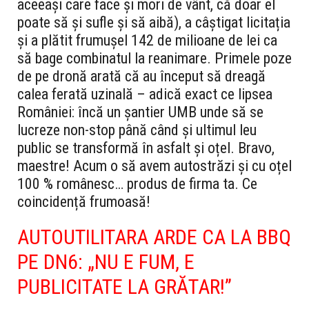
aceeași care face și mori de vânt, că doar el
poate să și sufle și să aibă), a câștigat licitația
și a plătit frumușel 142 de milioane de lei ca
să bage combinatul la reanimare. Primele poze
de pe dronă arată că au început să dreagă
calea ferată uzinală – adică exact ce lipsea
României: încă un șantier UMB unde să se
lucreze non-stop până când și ultimul leu
public se transformă în asfalt și oțel. Bravo,
maestre! Acum o să avem autostrăzi și cu oțel
100 % românesc… produs de firma ta. Ce
coincidență frumoasă!
AUTOUTILITARA ARDE CA LA BBQ
PE DN6: „NU E FUM, E
PUBLICITATE LA GRĂTAR!”