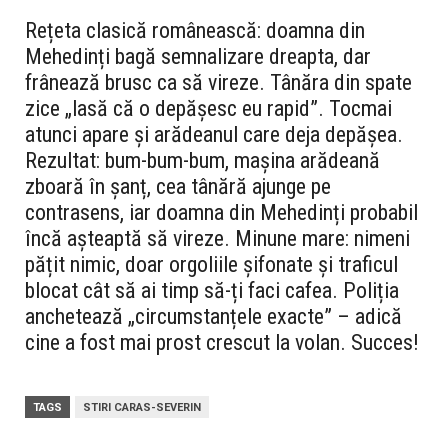
Rețeta clasică românească: doamna din
Mehedinți bagă semnalizare dreapta, dar
frânează brusc ca să vireze. Tânăra din spate
zice „lasă că o depășesc eu rapid”. Tocmai
atunci apare și arădeanul care deja depășea.
Rezultat: bum-bum-bum, mașina arădeană
zboară în șanț, cea tânără ajunge pe
contrasens, iar doamna din Mehedinți probabil
încă așteaptă să vireze. Minune mare: nimeni
pățit nimic, doar orgoliile șifonate și traficul
blocat cât să ai timp să-ți faci cafea. Poliția
anchetează „circumstanțele exacte” – adică
cine a fost mai prost crescut la volan. Succes!
TAGS
STIRI CARAS-SEVERIN