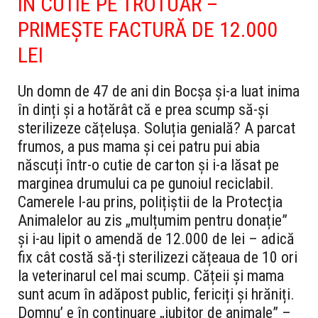
ÎN
CUTIE PE TROTUAR –
PRIMEȘTE FACTURĂ DE 12.000
LEI
Un domn de 47 de ani din Bocșa și-a luat inima
în dinți și a hotărât că e prea scump să-și
sterilizeze cățelușa. Soluția genială? A parcat
frumos, a pus mama și cei patru pui abia
născuți într-o cutie de carton și i-a lăsat pe
marginea drumului ca pe gunoiul reciclabil.
Camerele l-au prins, polițiștii de la Protecția
Animalelor au zis „mulțumim pentru donație”
și i-au lipit o amendă de 12.000 de lei – adică
fix cât costă să-ți sterilizezi cățeaua de 10 ori
la veterinarul cel mai scump. Cățeii și mama
sunt acum în adăpost public, fericiți și hrăniți.
Domnu’ e în continuare „iubitor de animale” –