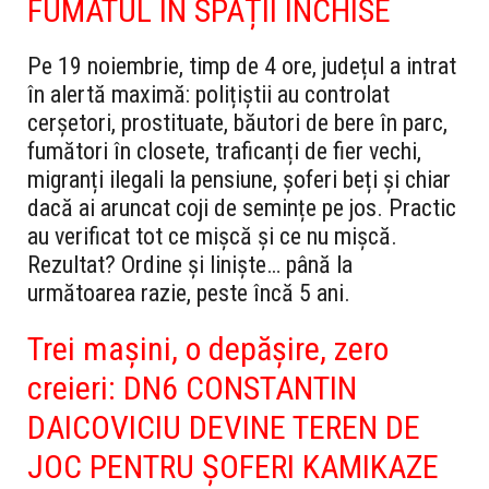
FUMATUL ÎN SPAȚII ÎNCHISE
Pe 19 noiembrie, timp de 4 ore, județul a intrat
în alertă maximă: polițiștii au controlat
cerșetori, prostituate, băutori de bere în parc,
fumători în closete, traficanți de fier vechi,
migranți ilegali la pensiune, șoferi beți și chiar
dacă ai aruncat coji de semințe pe jos. Practic
au verificat tot ce mișcă și ce nu mișcă.
Rezultat? Ordine și liniște… până la
următoarea razie, peste încă 5 ani.
Trei mașini, o depășire, zero
creieri: DN6 CONSTANTIN
DAICOVICIU DEVINE TEREN DE
JOC PENTRU ȘOFERI KAMIKAZE