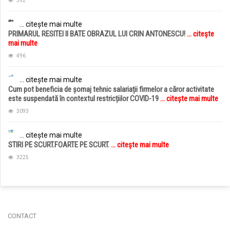
592
... citește mai multe
PRIMARUL RESITEI II BATE OBRAZUL LUI CRIN ANTONESCU!
... citește
mai multe
496
... citește mai multe
Cum pot beneficia de șomaj tehnic salariații firmelor a căror activitate
este suspendată în contextul restricțiilor COVID-19
... citește mai multe
3093
... citește mai multe
STIRI PE SCURT.FOARTE PE SCURT.
... citește mai multe
3225
jucarii copii
magazin copii
CONTACT