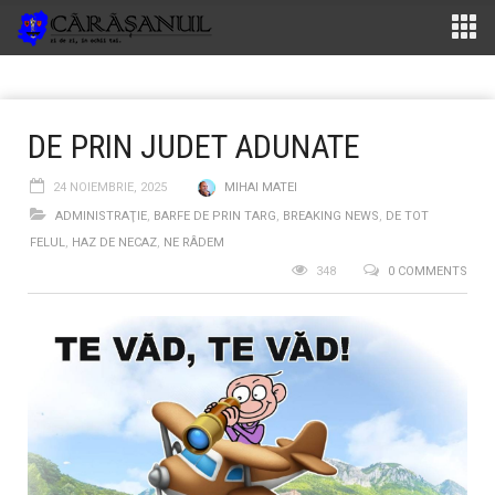
DE PRIN JUDET ADUNATE
24 NOIEMBRIE, 2025
MIHAI MATEI
ADMINISTRAŢIE
,
BARFE DE PRIN TARG
,
BREAKING NEWS
,
DE TOT
FELUL
,
HAZ DE NECAZ
,
NE RÂDEM
348
0 COMMENTS