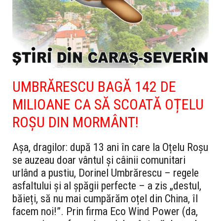
UMBRĂRESCU BAGĂ 142 DE
MILIOANE CA SĂ SCOATĂ OȚELU
ROȘU DIN MORMÂNT!
Așa, dragilor: după 13 ani în care la Oțelu Roșu
se auzeau doar vântul și câinii comunitari
urlând a pustiu, Dorinel Umbrărescu – regele
asfaltului și al șpăgii perfecte – a zis „destul,
băieți, să nu mai cumpărăm oțel din China, îl
facem noi!”. Prin firma Eco Wind Power (da,