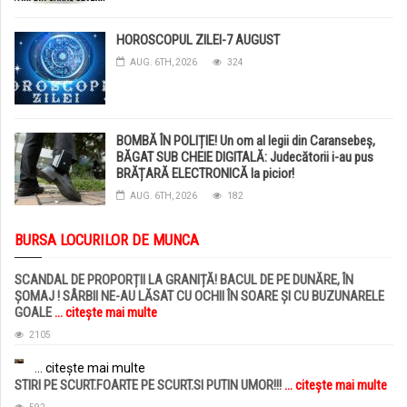
HOROSCOPUL ZILEI-7 AUGUST
AUG. 6TH, 2026
324
BOMBĂ ÎN POLIȚIE! Un om al legii din Caransebeș,
BĂGAT SUB CHEIE DIGITALĂ: Judecătorii i-au pus
BRĂȚARĂ ELECTRONICĂ la picior!
AUG. 6TH, 2026
182
BURSA LOCURILOR DE MUNCA
SCANDAL DE PROPORȚII LA GRANIȚĂ! BACUL DE PE DUNĂRE, ÎN
ȘOMAJ ! SÂRBII NE-AU LĂSAT CU OCHII ÎN SOARE ȘI CU BUZUNARELE
GOALE
... citește mai multe
2105
... citește mai multe
STIRI PE SCURT.FOARTE PE SCURT.SI PUTIN UMOR!!!
... citește mai multe