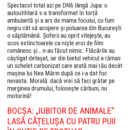
Spectacol total azi pe DN6 lângă Jupa: o
autoutilitară s-a transformat în torță
ambulantă și a ars de mama focului, cu fum
negru cât să acopere și poluarea din București
o săptămână. Șoferii au oprit vitejește, au
scos extinctoarele ca niște eroi de film
românesc și… n-au făcut nimic. Flăcările au
câștigat detașat, iar din bietul vehicul a rămas
un schelet carbonizat care arată mai rău decât
mașina lui Nea Mărin după ce i-a dat foc
nevasta. Morală: dacă vrei să faci grătar pe
marginea drumului, folosește cărbuni, nu
motorină!
BOCȘA: „IUBITOR DE ANIMALE”
LASĂ CĂȚELUȘA CU PATRU PUII