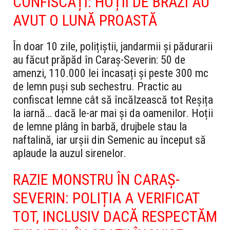
CONFISCAȚI: HOȚII DE BRAZI AU
AVUT O LUNĂ PROASTĂ
În doar 10 zile, polițiștii, jandarmii și pădurarii
au făcut prăpăd în Caraș-Severin: 50 de
amenzi, 110.000 lei încasați și peste 300 mc
de lemn puși sub sechestru. Practic au
confiscat lemne cât să încălzească tot Reșița
la iarnă… dacă le-ar mai și da oamenilor. Hoții
de lemne plâng în barbă, drujbele stau la
naftalină, iar urșii din Semenic au început să
aplaude la auzul sirenelor.
RAZIE MONSTRU ÎN CARAȘ-
SEVERIN: POLIȚIA A VERIFICAT
TOT, INCLUSIV DACĂ RESPECTĂM