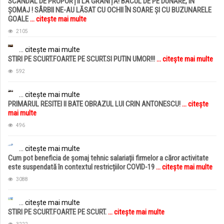
SCANDAL DE PROPORȚII LA GRANIȚĂ! BACUL DE PE DUNĂRE, ÎN
ȘOMAJ ! SÂRBII NE-AU LĂSAT CU OCHII ÎN SOARE ȘI CU BUZUNARELE
GOALE
... citește mai multe
2105
... citește mai multe
STIRI PE SCURT.FOARTE PE SCURT.SI PUTIN UMOR!!!
... citește mai multe
592
... citește mai multe
PRIMARUL RESITEI II BATE OBRAZUL LUI CRIN ANTONESCU!
... citește
mai multe
496
... citește mai multe
Cum pot beneficia de șomaj tehnic salariații firmelor a căror activitate
este suspendată în contextul restricțiilor COVID-19
... citește mai multe
3088
... citește mai multe
STIRI PE SCURT.FOARTE PE SCURT.
... citește mai multe