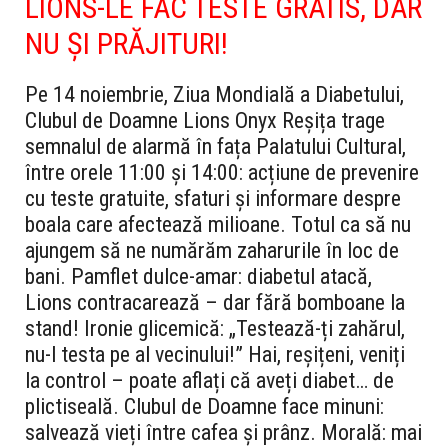
LIONS-LE FAC TESTE GRATIS, DAR
NU ȘI PRĂJITURI!
Pe 14 noiembrie, Ziua Mondială a Diabetului,
Clubul de Doamne Lions Onyx Reșița trage
semnalul de alarmă în fața Palatului Cultural,
între orele 11:00 și 14:00: acțiune de prevenire
cu teste gratuite, sfaturi și informare despre
boala care afectează milioane. Totul ca să nu
ajungem să ne numărăm zaharurile în loc de
bani. Pamflet dulce-amar: diabetul atacă,
Lions contracarează – dar fără bomboane la
stand! Ironie glicemică: „Testează-ți zahărul,
nu-l testa pe al vecinului!” Hai, reșițeni, veniți
la control – poate aflați că aveți diabet… de
plictiseală. Clubul de Doamne face minuni:
salvează vieți între cafea și prânz. Morală: mai