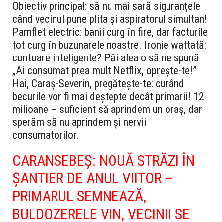
Obiectiv principal: să nu mai sară siguranțele
când vecinul pune plita și aspiratorul simultan!
Pamflet electric: banii curg în fire, dar facturile
tot curg în buzunarele noastre. Ironie wattată:
contoare inteligente? Păi alea o să ne spună
„Ai consumat prea mult Netflix, oprește-te!”
Hai, Caraș-Severin, pregătește-te: curând
becurile vor fi mai deștepte decât primarii! 12
milioane – suficient să aprindem un oraș, dar
sperăm să nu aprindem și nervii
consumatorilor.
CARANSEBEȘ: NOUĂ STRĂZI ÎN
ȘANTIER DE ANUL VIITOR –
PRIMARUL SEMNEAZĂ,
BULDOZERELE VIN, VECINII SE