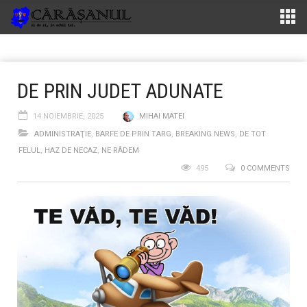
DE PRIN JUDET ADUNATE
14 NOIEMBRIE, 2025
MIHAI MATEI
ADMINISTRAŢIE
,
BARFE DE PRIN TARG
,
BREAKING NEWS
,
DE TOT
FELUL
,
HAZ DE NECAZ
,
NE RÂDEM
495
0 COMMENTS