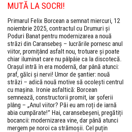
MUTĂ LA SOCRI!
Primarul Felix Borcean a semnat miercuri, 12
noiembrie 2025, contractul cu Drumuri și
Poduri Banat pentru modernizarea a nouă
străzi din Caransebeș – lucrările pornesc anul
viitor, promițând asfalt nou, trotuare și poate
chiar iluminat care nu pâlpâie ca la discotecă.
Orașul intră în era modernă, dar până atunci:
praf, gălci și nervi! Umor de șantier: nouă
străzi – adică nouă motive să ocolești centrul
cu mașina. Ironie asfaltică: Borcean
semnează, constructorii promit, iar șoferii
plâng – „Anul viitor? Păi eu am roți de iarnă
abia cumpărate!” Hai, caransebeșeni, pregătiți
bocancii: modernizarea vine, dar până atunci
mergem pe noroi ca strămoșii. Cel puțin