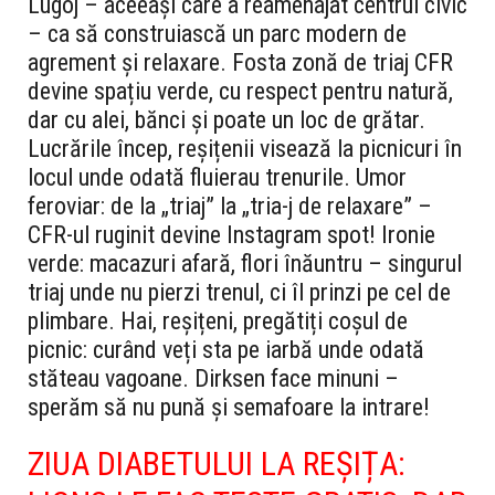
Lugoj – aceeași care a reamenajat centrul civic
– ca să construiască un parc modern de
agrement și relaxare. Fosta zonă de triaj CFR
devine spațiu verde, cu respect pentru natură,
dar cu alei, bănci și poate un loc de grătar.
Lucrările încep, reșițenii visează la picnicuri în
locul unde odată fluierau trenurile. Umor
feroviar: de la „triaj” la „tria-j de relaxare” –
CFR-ul ruginit devine Instagram spot! Ironie
verde: macazuri afară, flori înăuntru – singurul
triaj unde nu pierzi trenul, ci îl prinzi pe cel de
plimbare. Hai, reșițeni, pregătiți coșul de
picnic: curând veți sta pe iarbă unde odată
stăteau vagoane. Dirksen face minuni –
sperăm să nu pună și semafoare la intrare!
ZIUA DIABETULUI LA REȘIȚA: