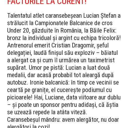
FACTURILE LA CURENT!
Talentatul atlet caransebeșean Lucian Ștefan a
strălucit la Campionatele Balcanice de cros
Under 20, găzduite în România, la Băile Felix:
bronz la individual și argint cu echipa tricoloră!
Antrenorul emerit Cristian Dragomir, șeful
delegației, laudă finișul său exploziv – băiatul
a alergat ca și cum îl urmărea un taximetrist
supărat. Umor pe pistă: Lucian a luat două
medalii, dar acasă probabil tot aleargă după
autobuz. Ironie balcanică: în timp ce vecinii se
ceartă pe granițe, el cucerește podiumul cu
picioarele! Hai, Luciane, data viitoare aur dublu
– și poate un sponsor pentru adidași, că ăștia
se uzează repede la atâta viteză.
Caransebeșul mândru: avem alergător, nu doar
alergători la cozi!