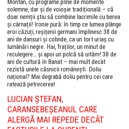
Montan, cu programe pline de momente
solemne, dar și de voioșie tradițională – că
doar nemții știu să combine lacrimile cu berea
și cârnații! Ironie pură: în timp ce lumea plânge
eroi căzuți, reșițenii germani împlinesc 38 de
ani de dansuri și colinde, ca un tort uriaș cu
lumânări negre. Hai, fraților, un minut de
reculegere… și apoi un polcă să uităm! 38 de
ani de cultură în Banat – mai mult decât
rezistă unele căsnicii românești. Doliu
național? Mai degrabă doliu pentru cei care
ratează petrecerea!
LUCIAN ȘTEFAN,
CARANSEBEȘEANUL CARE
ALERGĂ MAI REPEDE DECÂT