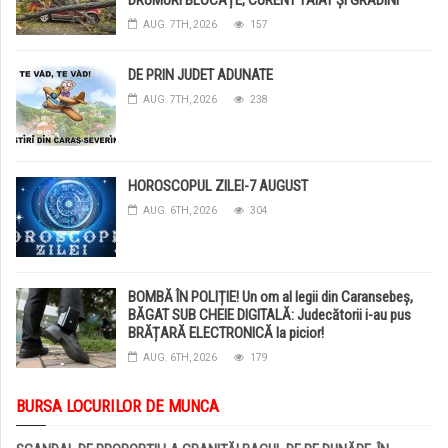
DISTRUSE DE GRINDINĂ!
AUG. 7TH, 2026
157
DE PRIN JUDET ADUNATE
AUG. 7TH, 2026
238
HOROSCOPUL ZILEI-7 AUGUST
AUG. 6TH, 2026
304
BOMBĂ ÎN POLIȚIE! Un om al legii din Caransebeș,
BĂGAT SUB CHEIE DIGITALĂ: Judecătorii i-au pus
BRĂȚARĂ ELECTRONICĂ la picior!
AUG. 6TH, 2026
179
BURSA LOCURILOR DE MUNCA