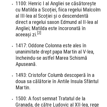
1100: Henric I al Angliei se căsătorește
cu Matilda a Scoției, fiica regelui Malcolm
al III-lea al Scoției și o descendentă
direct a regelui saxon Edmund al II-lea al
Angliei; Matilda este încoronată în
[
2
]
aceeași zi.
1417: Oddone Colonna este ales în
unanimitate drept papa Martin al V-lea,
încheindu-se astfel Marea Schismă
Apuseană.
1493: Cristofor Columb descoperă în a
doua sa călătorie în Antile Insula Sfântul
Martin.
1500: A fost semnat Tratatul de la
Granada, de către Ludovic al XII-lea, rege