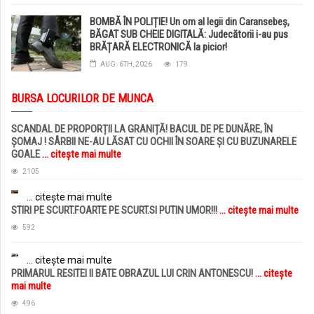
BOMBĂ ÎN POLIȚIE! Un om al legii din Caransebeș,
BĂGAT SUB CHEIE DIGITALĂ: Judecătorii i-au pus
BRĂȚARĂ ELECTRONICĂ la picior!
AUG. 6TH, 2026
179
BURSA LOCURILOR DE MUNCA
SCANDAL DE PROPORȚII LA GRANIȚĂ! BACUL DE PE DUNĂRE, ÎN
ȘOMAJ ! SÂRBII NE-AU LĂSAT CU OCHII ÎN SOARE ȘI CU BUZUNARELE
GOALE
... citește mai multe
2105
... citește mai multe
STIRI PE SCURT.FOARTE PE SCURT.SI PUTIN UMOR!!!
... citește mai multe
592
... citește mai multe
PRIMARUL RESITEI II BATE OBRAZUL LUI CRIN ANTONESCU!
... citește
mai multe
496