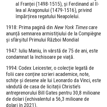
al Franței (1498-1515), și Ferdinand al II-
lea al Aragonului (1479-1516), privind
împărțirea regatului Neapolelui.
1918: Prima pagină din
New York Times
care
anunță semnarea armistițiului de la Compiègne
și sfârșitul Primului Război Mondial
1947: Iuliu Maniu, în vârstă de 75 de ani, este
condamnat la închisoare pe viață.
1994: Codex Leicester, o colecție legată de
folii care conține scrieri academice, note,
schițe și desene ale lui Leonardo da Vinci, este
vândută de casa de licitații Christie’s
antreprenorului Bill Gates pentru 30,8 milioane
de dolari (echivalentul a 56,3 milioane de
dolari în 2021).