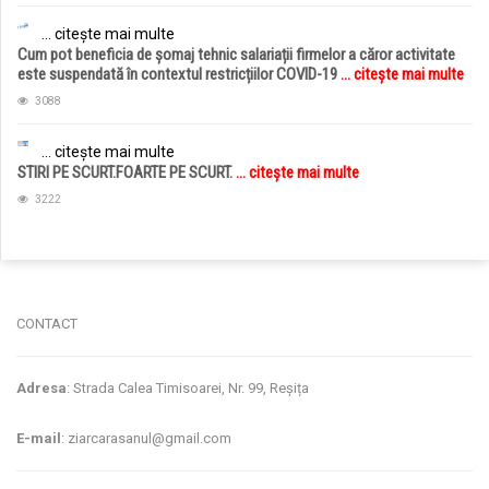
... citește mai multe
Cum pot beneficia de șomaj tehnic salariații firmelor a căror activitate
este suspendată în contextul restricțiilor COVID-19
... citește mai multe
3088
... citește mai multe
STIRI PE SCURT.FOARTE PE SCURT.
... citește mai multe
3222
jucarii copii
magazin copii
CONTACT
Adresa
: Strada Calea Timisoarei, Nr. 99, Reșița
E-mail
: ziarcarasanul@gmail.com