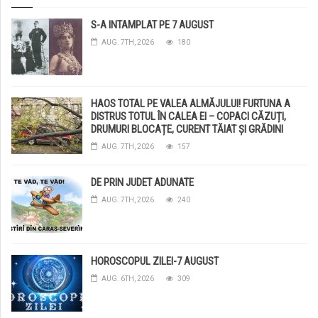
S-A INTAMPLAT PE 7 AUGUST
AUG. 7TH, 2026
180
HAOS TOTAL PE VALEA ALMĂJULUI! FURTUNA A
DISTRUS TOTUL ÎN CALEA EI – COPACI CĂZUȚI,
DRUMURI BLOCAȚE, CURENT TĂIAT ȘI GRĂDINI
DISTRUSE DE GRINDINĂ!
AUG. 7TH, 2026
157
DE PRIN JUDET ADUNATE
AUG. 7TH, 2026
240
HOROSCOPUL ZILEI-7 AUGUST
AUG. 6TH, 2026
309