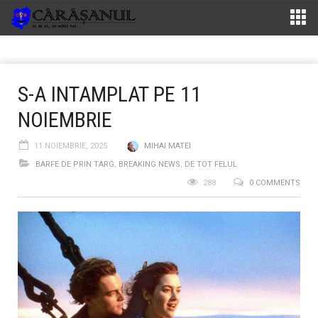
S-A INTAMPLAT PE 11
NOIEMBRIE
11 NOIEMBRIE, 2025
MIHAI MATEI
BARFE DE PRIN TARG
,
BREAKING NEWS
,
DE TOT FELUL
288
0 COMMENTS