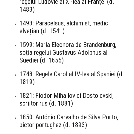
regelui Ludovic al XI-lea al Franței (d.
1483)
1493: Paracelsus, alchimist, medic
elvețian (d. 1541)
1599: Maria Eleonora de Brandenburg,
soția regelui Gustavus Adolphus al
Suediei (d. 1655)
1748: Regele Carol al IV-lea al Spaniei (d.
1819)
1821: Fiodor Mihailovici Dostoievski,
scriitor rus (d. 1881)
1850: António Carvalho de Silva Porto,
pictor portughez (d. 1893)