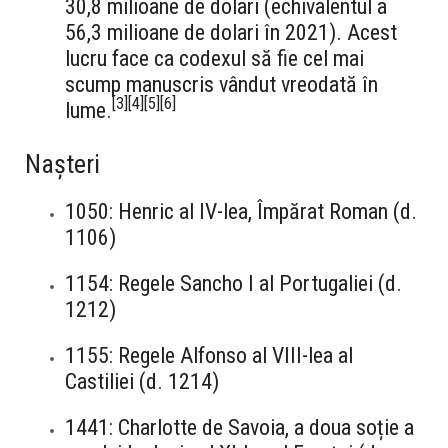
30,8 milioane de dolari (echivalentul a
56,3 milioane de dolari în 2021). Acest
lucru face ca codexul să fie cel mai
scump manuscris vândut vreodată în
[
3
]
[
4
]
[
5
]
[
6
]
lume.
Nașteri
1050: Henric al IV-lea, Împărat Roman (d.
1106)
1154: Regele Sancho I al Portugaliei (d.
1212)
1155: Regele Alfonso al VIII-lea al
Castiliei (d. 1214)
1441: Charlotte de Savoia, a doua soție a