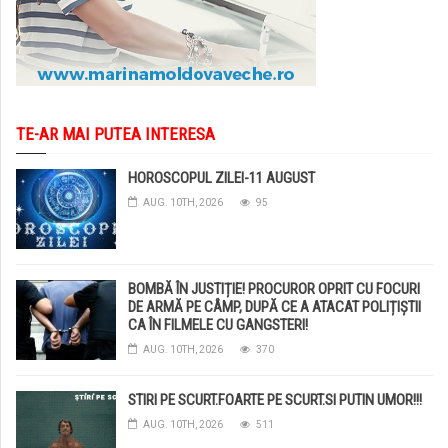
TE-AR MAI PUTEA INTERESA
HOROSCOPUL ZILEI-11 AUGUST
AUG. 10TH, 2026
95
BOMBĂ ÎN JUSTIȚIE! PROCUROR OPRIT CU FOCURI
DE ARMĂ PE CÂMP, DUPĂ CE A ATACAT POLIȚIȘTII
CA ÎN FILMELE CU GANGSTERI!
AUG. 10TH, 2026
370
STIRI PE SCURT.FOARTE PE SCURT.SI PUTIN UMOR!!!
AUG. 10TH, 2026
511