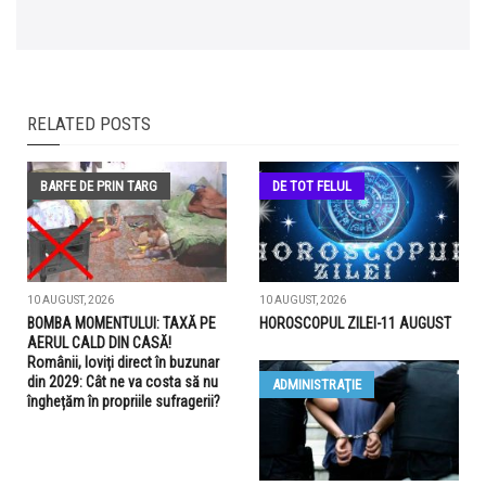
RELATED POSTS
BARFE DE PRIN TARG
DE TOT FELUL
10 AUGUST, 2026
10 AUGUST, 2026
BOMBA MOMENTULUI: TAXĂ PE
HOROSCOPUL ZILEI-11 AUGUST
AERUL CALD DIN CASĂ!
Românii, loviți direct în buzunar
din 2029: Cât ne va costa să nu
ADMINISTRAŢIE
înghețăm în propriile sufragerii?