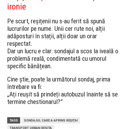
ironie
Pe scurt, reșițenii nu s-au ferit să spună
lucrurilor pe nume. Unii cer rute noi, alții
adăposturi în stații, alții doar un orar
respectat.
Dar un lucru e clar: sondajul a scos la iveală o
problemă reală, condimentată cu umorul
specific bănățean.
Cine știe, poate la următorul sondaj, prima
întrebare va fi:
„Ați reușit să prindeți autobuzul înainte să se
termine chestionarul?”
TAGS
SONDAJUL CARE A APRINS REȘIȚA!
TRANSPORT URBAN RESITA