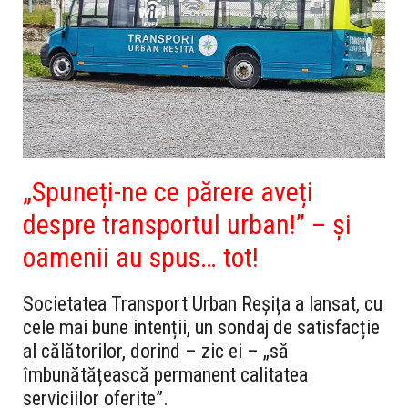
„Spuneți-ne ce părere aveți
despre transportul urban!” – și
oamenii au spus… tot!
Societatea Transport Urban Reșița a lansat, cu
cele mai bune intenții, un sondaj de satisfacție
al călătorilor, dorind – zic ei – „să
îmbunătățească permanent calitatea
serviciilor oferite”.