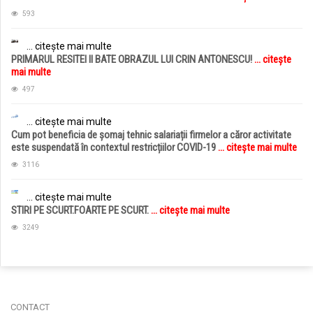
593
... citește mai multe
PRIMARUL RESITEI II BATE OBRAZUL LUI CRIN ANTONESCU!
... citește
mai multe
497
... citește mai multe
Cum pot beneficia de șomaj tehnic salariații firmelor a căror activitate
este suspendată în contextul restricțiilor COVID-19
... citește mai multe
3116
... citește mai multe
STIRI PE SCURT.FOARTE PE SCURT.
... citește mai multe
3249
jucarii copii
magazin copii
CONTACT