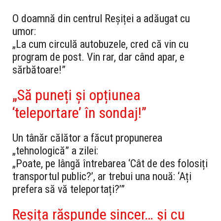
O doamnă din centrul Reșiței a adăugat cu
umor:
„La cum circulă autobuzele, cred că vin cu
program de post. Vin rar, dar când apar, e
sărbătoare!”
„Să puneți și opțiunea
‘teleportare’ în sondaj!”
Un tânăr călător a făcut propunerea
„tehnologică” a zilei:
„Poate, pe lângă întrebarea ‘Cât de des folosiți
transportul public?’, ar trebui una nouă: ‘Ați
prefera să vă teleportați?’”
Reșița răspunde sincer… și cu