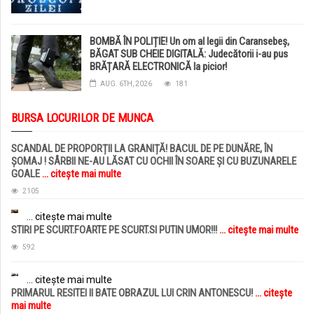
BOMBĂ ÎN POLIȚIE! Un om al legii din Caransebeș,
BĂGAT SUB CHEIE DIGITALĂ: Judecătorii i-au pus
BRĂȚARĂ ELECTRONICĂ la picior!
AUG. 6TH, 2026
181
BURSA LOCURILOR DE MUNCA
SCANDAL DE PROPORȚII LA GRANIȚĂ! BACUL DE PE DUNĂRE, ÎN
ȘOMAJ ! SÂRBII NE-AU LĂSAT CU OCHII ÎN SOARE ȘI CU BUZUNARELE
GOALE
... citește mai multe
2105
... citește mai multe
STIRI PE SCURT.FOARTE PE SCURT.SI PUTIN UMOR!!!
... citește mai multe
592
... citește mai multe
PRIMARUL RESITEI II BATE OBRAZUL LUI CRIN ANTONESCU!
... citește
mai multe