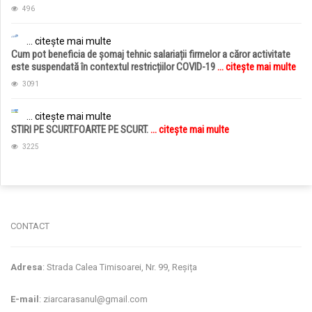
496
... citește mai multe
Cum pot beneficia de șomaj tehnic salariații firmelor a căror activitate
este suspendată în contextul restricțiilor COVID-19
... citește mai multe
3091
... citește mai multe
STIRI PE SCURT.FOARTE PE SCURT.
... citește mai multe
3225
jucarii copii
magazin copii
CONTACT
Adresa
: Strada Calea Timisoarei, Nr. 99, Reșița
E-mail
: ziarcarasanul@gmail.com