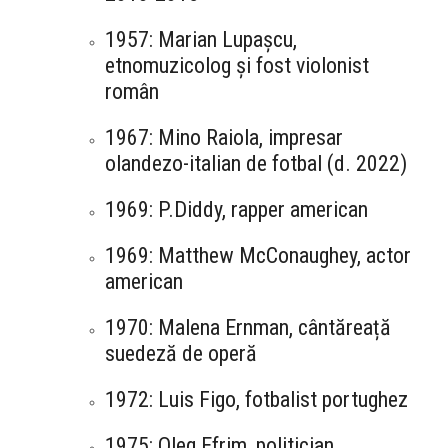
1957: Marian Lupașcu,
etnomuzicolog și fost violonist
român
1967: Mino Raiola, impresar
olandezo-italian de fotbal (d. 2022)
1969: P.Diddy, rapper american
1969: Matthew McConaughey, actor
american
1970: Malena Ernman, cântăreață
suedeză de operă
1972: Luis Figo, fotbalist portughez
1975: Oleg Efrim, politician