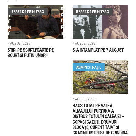
BARFE DE PRIN TARG
BARFE DE PRIN TARG
7 AUGUST, 2026
7 AUGUST, 2026
STIRI PE SCURT.FOARTE PE
S-A INTAMPLAT PE 7 AUGUST
SCURT.SI PUTIN UMOR!!!
ADMINISTRAŢIE
7 AUGUST, 2026
HAOS TOTAL PE VALEA
ALMĂJULUI! FURTUNA A
DISTRUS TOTUL ÎN CALEA EI –
COPACI CĂZUȚI, DRUMURI
BLOCAȚE, CURENT TĂIAT ȘI
GRĂDINI DISTRUSE DE GRINDINĂ!