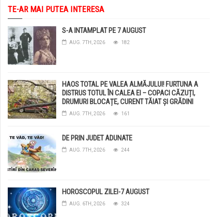
TE-AR MAI PUTEA INTERESA
S-A INTAMPLAT PE 7 AUGUST
AUG. 7TH, 2026
182
HAOS TOTAL PE VALEA ALMĂJULUI! FURTUNA A
DISTRUS TOTUL ÎN CALEA EI – COPACI CĂZUȚI,
DRUMURI BLOCAȚE, CURENT TĂIAT ȘI GRĂDINI
DISTRUSE DE GRINDINĂ!
AUG. 7TH, 2026
161
DE PRIN JUDET ADUNATE
AUG. 7TH, 2026
244
HOROSCOPUL ZILEI-7 AUGUST
AUG. 6TH, 2026
324