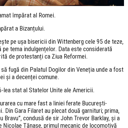
amat împărat al Romei.
părat a Bizanțului.
ște pe ușa bisericii din Wittenberg cele 95 de teze,
ă pe tema indulgențelor. Data este considerată
rită de protestanți ca Ziua Reformei.
ă fugă din Palatul Dogilor din Veneția unde a fost
giei și a decenței comune.
-lea stat al Statelor Unite ale Americii.
urarea cu mare fast a liniei ferate București-
i. Din Gara Filaret au plecat două garnituri; prima,
 Bravu”, condusă de sir John Trevor Barklay, și a
e Nicolae Tănase, primul mecanic de locomotivă