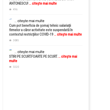
ANTONESCU!
... citește mai multe
496
... citește mai multe
Cum pot beneficia de șomaj tehnic salariații
firmelor a căror activitate este suspendată în
contextul restricțiilor COVID-19
... citește mai multe
3085
... citește mai multe
STIRI PE SCURT.FOARTE PE SCURT.
... citește mai
multe
3220