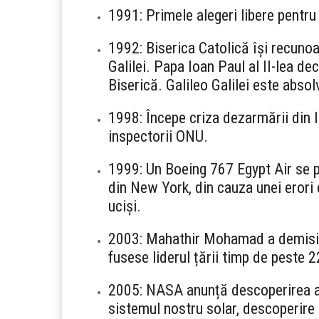
1991: Primele alegeri libere pentru
1992: Biserica Catolică își recunoa
Galilei. Papa Ioan Paul al II-lea dec
Biserică. Galileo Galilei este abso
1998: Începe criza dezarmării din 
inspectorii ONU.
1999: Un Boeing 767 Egypt Air se 
din New York, din cauza unei erori 
uciși.
2003: Mahathir Mohamad a demision
fusese liderul țării timp de peste 2
2005: NASA anunță descoperirea a do
sistemul nostru solar, descoperire