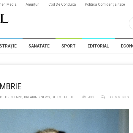
neri Media
Anunțuri
Cod De Conduită
Politică Confidențialitate
STRAȚIE
SANATATE
SPORT
EDITORIAL
ECON
OMBRIE
 DE PRIN TARG
,
BREAKING NEWS
,
DE TOT FELUL
430
0 COMMENTS