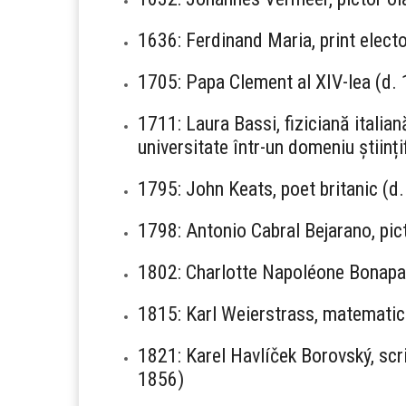
1636: Ferdinand Maria, print elect
1705: Papa Clement al XIV-lea (d.
1711: Laura Bassi, fiziciană italia
universitate într-un domeniu științi
1795: John Keats, poet britanic (d
1798: Antonio Cabral Bejarano, pic
1802: Charlotte Napoléone Bonapart
1815: Karl Weierstrass, matematic
1821: Karel Havlíček Borovský, scrii
1856)