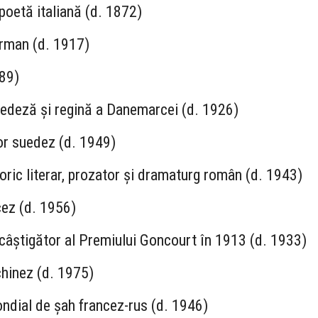
 poetă italiană (d. 1872)
erman (d. 1917)
889)
uedeză și regină a Danemarcei (d. 1926)
or suedez (d. 1949)
toric literar, prozator și dramaturg român (d. 1943)
cez (d. 1956)
, câștigător al Premiului Goncourt în 1913 (d. 1933)
chinez (d. 1975)
ndial de șah francez-rus (d. 1946)