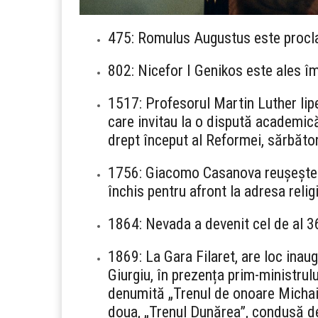
475: Romulus Augustus este procl
802: Nicefor I Genikos este ales îm
1517: Profesorul Martin Luther lipe
care invitau la o dispută academic
drept început al Reformei, sărbăto
1756: Giacomo Casanova reușește s
închis pentru afront la adresa reli
1864: Nevada a devenit cel de al 36
1869: La Gara Filaret, are loc inaug
Giurgiu, în prezența prim-ministrulu
denumită „Trenul de onoare Michaiu
doua, „Trenul Dunărea”, condusă d