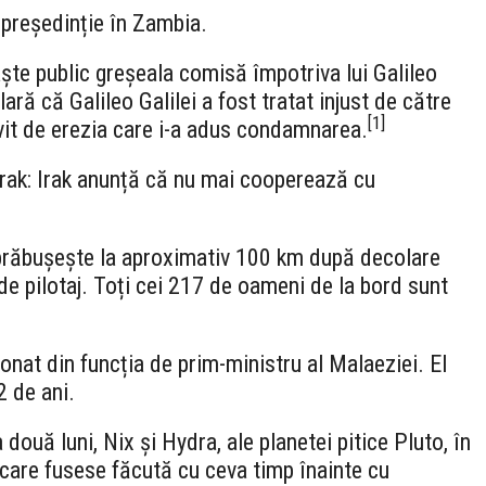
 președinție în Zambia.
ște public greșeala comisă împotriva lui Galileo
lară că Galileo Galilei a fost tratat injust de către
[
1
]
lvit de erezia care i-a adus condamnarea.
Irak: Irak anunță că nu mai cooperează cu
prăbușește la aproximativ 100 km după decolare
de pilotaj. Toți cei 217 de oameni de la bord sunt
at din funcția de prim-ministru al Malaeziei. El
2 de ani.
uă luni, Nix și Hydra, ale planetei pitice Pluto, în
 care fusese făcută cu ceva timp înainte cu