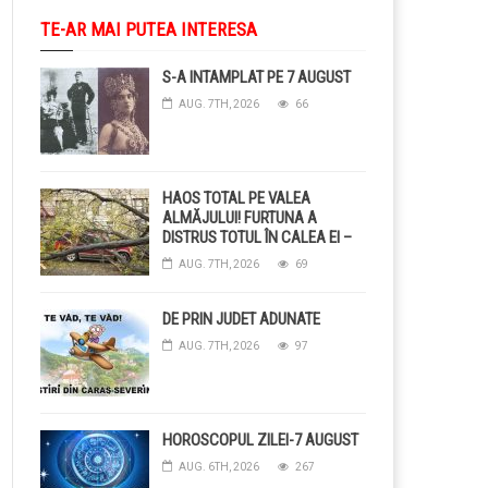
TE-AR MAI PUTEA INTERESA
S-A INTAMPLAT PE 7 AUGUST
AUG. 7TH, 2026
66
HAOS TOTAL PE VALEA
ALMĂJULUI! FURTUNA A
DISTRUS TOTUL ÎN CALEA EI –
COPACI CĂZUȚI, DRUMURI
AUG. 7TH, 2026
69
BLOCAȚE, CURENT TĂIAT ȘI
GRĂDINI DISTRUSE DE
GRINDINĂ!
DE PRIN JUDET ADUNATE
AUG. 7TH, 2026
97
HOROSCOPUL ZILEI-7 AUGUST
AUG. 6TH, 2026
267