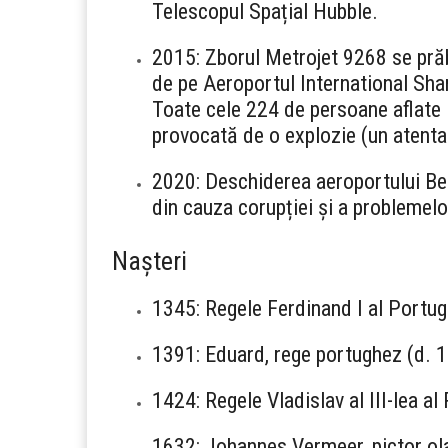
Telescopul Spațial Hubble.
2015: Zborul Metrojet 9268 se prăb
de pe Aeroportul International Shar
Toate cele 224 de persoane aflate 
provocată de o explozie (un atentat
2020: Deschiderea aeroportului Ber
din cauza corupției și a problemelo
Nașteri
1345: Regele Ferdinand I al Portug
1391: Eduard, rege portughez (d. 
1424: Regele Vladislav al III-lea al
1632: Johannes Vermeer, pictor ol