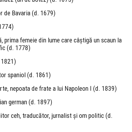
or de Bavaria (d. 1679)
 1774)
nă, prima femeie din lume care câștigă un scaun la
fic (d. 1778)
. 1821)
tor spaniol (d. 1861)
e, nepoata de frate a lui Napoleon I (d. 1839)
ian german (d. 1897)
tor ceh, traducător, jurnalist și om politic (d.