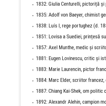
1832: Giulia Centurelli, pictoriță și
1835: Adolf von Baeyer, chimist g
1838: Luís I, rege portughez (d. 1
1851: Lovisa a Suediei, prințesă s
1857: Axel Munthe, medic și scriit
1881: Eugen Lovinescu, critic și is
1883: Marie Laurencin, pictor fran
1884: Marc Elder, scriitor francez
1887: Chiang Kai-Shek, om politic 
1892: Alexandr Alehin, campion mo