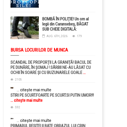
BOMBĂ ÎN POLIȚIE! Un om al
legii din Caransebeș, BĂGAT
SUB CHEIE DIGITALĂ:
Judecătorii i-au pus BRĂȚARĂ
AUG. 6TH, 2026
179
ELECTRONICĂ la picior!
BURSA LOCURILOR DE MUNCA
SCANDAL DE PROPORȚII LA GRANIȚĂ! BACUL DE
PE DUNĂRE, ÎN ȘOMAJ ! SÂRBII NE-AU LĂSAT CU
OCHII ÎN SOARE ȘI CU BUZUNARELE GOALE
...
citește mai multe
2105
... citește mai multe
STIRI PE SCURT.FOARTE PE SCURT.SI PUTIN UMOR!!!
... citește mai multe
592
... citește mai multe
PRIMARUL RESITEI II BATE OBRAZUL LUI CRIN