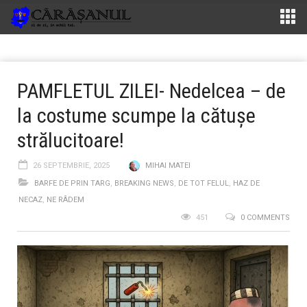
PAMFLETUL ZILEI- Nedelcea – de
la costume scumpe la cătușe
strălucitoare!
26 SEPTEMBRIE, 2025
MIHAI MATEI
BARFE DE PRIN TARG
,
BREAKING NEWS
,
DE TOT FELUL
,
HAZ DE
NECAZ
,
NE RÂDEM
451
0 COMMENTS