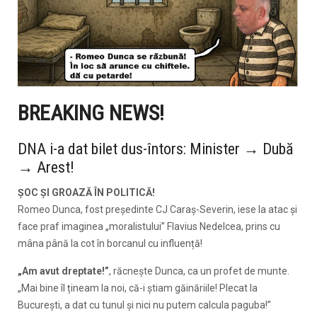
BREAKING NEWS!
DNA i-a dat bilet dus-întors: Minister → Dubă
→ Arest!
ȘOC ȘI GROAZĂ ÎN POLITICĂ!
Romeo Dunca, fost președinte CJ Caraș-Severin, iese la atac și
face praf imaginea „moralistului” Flavius Nedelcea, prins cu
mâna până la cot în borcanul cu influență!
„Am avut dreptate!”
, răcnește Dunca, ca un profet de munte.
„Mai bine îl țineam la noi, că-i știam găinăriile! Plecat la
București, a dat cu tunul și nici nu putem calcula paguba!”