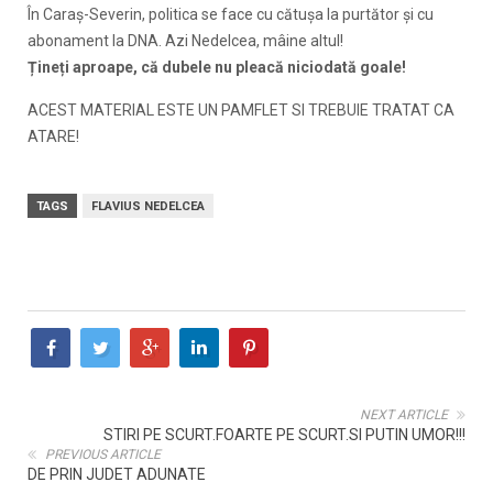
În Caraș-Severin, politica se face cu cătușa la purtător și cu
abonament la DNA. Azi Nedelcea, mâine altul!
Țineți aproape, că dubele nu pleacă niciodată goale!
ACEST MATERIAL ESTE UN PAMFLET SI TREBUIE TRATAT CA
ATARE!
TAGS
FLAVIUS NEDELCEA
NEXT ARTICLE
STIRI PE SCURT.FOARTE PE SCURT.SI PUTIN UMOR!!!
PREVIOUS ARTICLE
DE PRIN JUDET ADUNATE