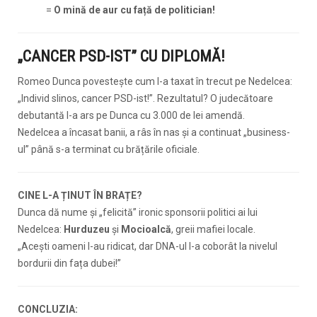
=
O mină de aur cu față de politician!
„CANCER PSD-IST” CU DIPLOMĂ!
Romeo Dunca povestește cum l-a taxat în trecut pe Nedelcea:
„Individ slinos, cancer PSD-ist!”. Rezultatul? O judecătoare
debutantă l-a ars pe Dunca cu 3.000 de lei amendă.
Nedelcea a încasat banii, a râs în nas și a continuat „business-
ul” până s-a terminat cu brățările oficiale.
CINE L-A ȚINUT ÎN BRAȚE?
Dunca dă nume și „felicită” ironic sponsorii politici ai lui
Nedelcea:
Hurduzeu
și
Mocioalcă
, greii mafiei locale.
„Acești oameni l-au ridicat, dar DNA-ul l-a coborât la nivelul
bordurii din fața dubei!”
CONCLUZIA: