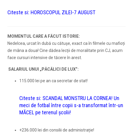
Citeste si:
HOROSCOPUL ZILEI-7 AUGUST
MOMENTUL CARE A FĂCUT ISTORIE:
Nedelcea, urcat în dubă cu cătușe, exact ca în filmele cu mafioți
de mâna a doua! Cine dădea lecții de moralitate prin CJ, acum
face cursuri intensive de tăcere în arest.
SALARIUL UNUI „PĂCĂLICI DE LUX”:
115.000 lei pe an ca secretar de stat!
Citeste si:
SCANDAL MONSTRU LA CORNEA! Un
meci de fotbal între copii s-a transformat într-un
MĂCEL pe terenul școlii!
+236.000 lei din consilii de administrație!