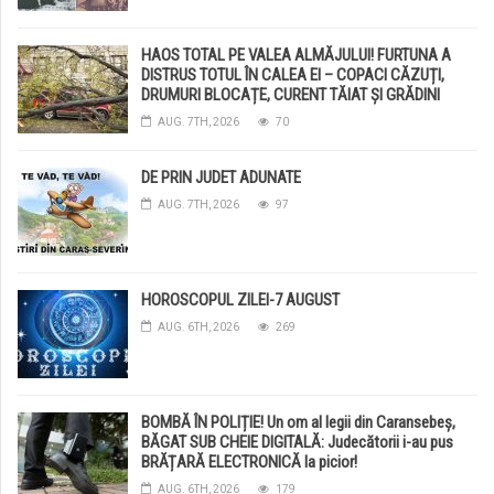
HAOS TOTAL PE VALEA ALMĂJULUI! FURTUNA A
DISTRUS TOTUL ÎN CALEA EI – COPACI CĂZUȚI,
DRUMURI BLOCAȚE, CURENT TĂIAT ȘI GRĂDINI
DISTRUSE DE GRINDINĂ!
AUG. 7TH, 2026
70
DE PRIN JUDET ADUNATE
AUG. 7TH, 2026
97
HOROSCOPUL ZILEI-7 AUGUST
AUG. 6TH, 2026
269
BOMBĂ ÎN POLIȚIE! Un om al legii din Caransebeș,
BĂGAT SUB CHEIE DIGITALĂ: Judecătorii i-au pus
BRĂȚARĂ ELECTRONICĂ la picior!
AUG. 6TH, 2026
179