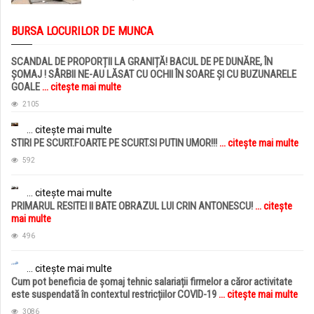
BURSA LOCURILOR DE MUNCA
SCANDAL DE PROPORȚII LA GRANIȚĂ! BACUL DE PE DUNĂRE, ÎN
ȘOMAJ ! SÂRBII NE-AU LĂSAT CU OCHII ÎN SOARE ȘI CU BUZUNARELE
GOALE
... citește mai multe
2105
... citește mai multe
STIRI PE SCURT.FOARTE PE SCURT.SI PUTIN UMOR!!!
... citește mai multe
592
... citește mai multe
PRIMARUL RESITEI II BATE OBRAZUL LUI CRIN ANTONESCU!
... citește
mai multe
496
... citește mai multe
Cum pot beneficia de șomaj tehnic salariații firmelor a căror activitate
este suspendată în contextul restricțiilor COVID-19
... citește mai multe
3086