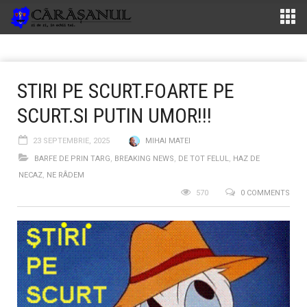
STIRI PE SCURT.FOARTE PE
SCURT.SI PUTIN UMOR!!!
23 SEPTEMBRIE, 2025
MIHAI MATEI
BARFE DE PRIN TARG
,
BREAKING NEWS
,
DE TOT FELUL
,
HAZ DE
NECAZ
,
NE RÂDEM
570
0 COMMENTS