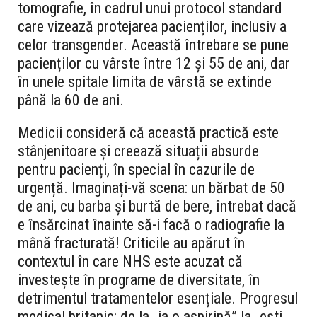
tomografie, în cadrul unui protocol standard
care vizează protejarea pacienților, inclusiv a
celor transgender. Această întrebare se pune
pacienților cu vârste între 12 și 55 de ani, dar
în unele spitale limita de vârstă se extinde
până la 60 de ani.
Medicii consideră că această practică este
stânjenitoare și creează situații absurde
pentru pacienți, în special în cazurile de
urgență. Imaginați-vă scena: un bărbat de 50
de ani, cu barba și burtă de bere, întrebat dacă
e însărcinat înainte să-i facă o radiografie la
mână fracturată! Criticile au apărut în
contextul în care NHS este acuzat că
investește în programe de diversitate, în
detrimentul tratamentelor esențiale. Progresul
medical britanic: de la „ia o aspirină” la „ești