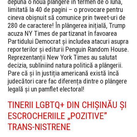
depună o nouă plângere în termen de o lună,
limitată la 40 de pagini – o provocare pentru
cineva obișnuit să comunice prin tweet-uri de
280 de caractere! În plângerea inițială, Trump
acuza NY Times de partizanat în favoarea
Partidului Democrat și includea atacuri asupra
reporterilor și editurii Penguin Random House.
Reprezentanții New York Times au salutat
decizia, subliniind natura politică a plângerii.
Pare că și în justiția americană există încă
judecători care fac diferența dintre o plângere
legală și un pamflet electoral!
TINERII LGBTQ+ DIN CHIȘINĂU ȘI
ESCROCHERIILE „POZITIVE”
TRANS-NISTRENE