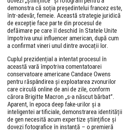
dovezi „științifice” și fotografii pentru a
demonstra că soția președintelui francez este,
într-adevăr, femeie. Această strategie juridică
de excepție face parte din procesul de
defăimare pe care îl deschid în Statele Unite
împotriva unui influencer american, după cum
a confirmat vineri unul dintre avocații lor.
Cuplul prezidențial a intentat procesul în
această vară împotriva comentatoarei
conservatoare americane Candace Owens
pentru răspândirea și exploatarea zvonurilor
care circulă online de ani de zile, conform
cărora Brigitte Macron „s-a născut bărbat”.
Aparent, în epoca deep fake-urilor și a
inteligentei artificiale, demonstrarea identității
de gen necesită acum expertize științifice și
dovezi fotografice în instanță – o premieră