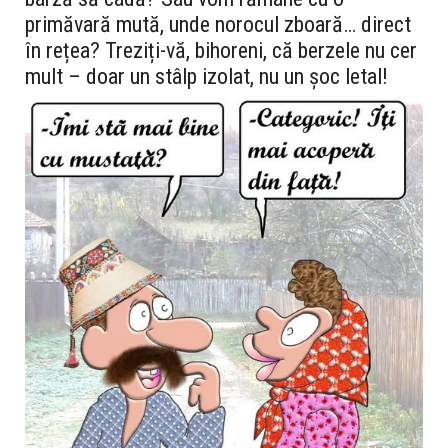
primăvară mută, unde norocul zboară… direct
în rețea? Treziți-vă, bihoreni, că berzele nu cer
mult – doar un stâlp izolat, nu un șoc letal!