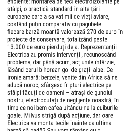
eficiente: montarea de teci electroizolante pe
stâlpi, o practică standard în alte țări
europene care a salvat mii de vieți aviare,
costând puțin comparativ cu pagubele –
fiecare barză moartă valorează 270 de euro în
proiecte de conservare, totalizând peste
13.000 de euro pierduți deja. Reprezentanții
Electrica au promis intervenții, recunoscând
problema, dar până acum, acțiunile întârzie,
lăsând cerul bihorean gol de grații albe. Ce
ironie amară: berzele, venite din Africa să ne
aducă noroc, sfârșesc fripturi electrice pe
stâlpi făcuți de oameni – atrași de gunoiul
nostru, electrocutați de neglijența noastră, în
timp ce noi bem cafea uitându-ne la cuiburile
goale. Milvus strigă după acțiune, dar oare
Electrica va monta tecile înainte ca ultima
barză să cadă? Sau vom rămâne cu o