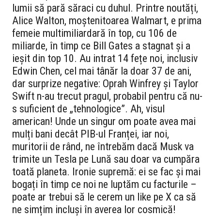
lumii să pară săraci cu duhul. Printre noutăți,
Alice Walton, moștenitoarea Walmart, e prima
femeie multimiliardară în top, cu 106 de
miliarde, în timp ce Bill Gates a stagnat și a
ieșit din top 10. Au intrat 14 fețe noi, inclusiv
Edwin Chen, cel mai tânăr la doar 37 de ani,
dar surprize negative: Oprah Winfrey și Taylor
Swift n-au trecut pragul, probabil pentru că nu-
s suficient de „tehnologice”. Ah, visul
american! Unde un singur om poate avea mai
mulți bani decât PIB-ul Franței, iar noi,
muritorii de rând, ne întrebăm dacă Musk va
trimite un Tesla pe Lună sau doar va cumpăra
toată planeta. Ironie supremă: ei se fac și mai
bogați în timp ce noi ne luptăm cu facturile –
poate ar trebui să le cerem un like pe X ca să
ne simțim incluși în averea lor cosmică!