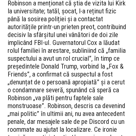
Robinson a menționat că știa de vizita lui Kirk
la universitate; tatăl, șocat, l-a reținut fizic
până la sosirea poliției și a contactat
autoritățile printr-un prieten preot, contribuind
decisiv la sfârșitul unei vânători de doi zile
implicând FBI-ul. Guvernatorul Cox a lăudat
rolul familiei în arestare, subliniind că „familia
suspectului a avut un rol crucial”, în timp ce
președintele Donald Trump, vorbind la „Fox &
Friends”, a confirmat că suspectul a fost
„denunțat de o persoană apropiată” și a cerut
o condamnare severă, spunând că speră ca
Robinson „va plăti pentru faptele sale
monstruoase”. Robinson, descris ca devenind
„mai politic” în ultimii ani, nu avea antecedent
penale, dar mesajele sale de pe Discord cu un
roommate au ajutat la localizare. Ce ironie