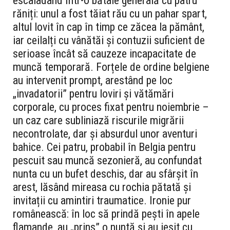
escaladând într-o bătaie generală cu patru
răniți: unul a fost tăiat rău cu un pahar spart,
altul lovit în cap în timp ce zăcea la pământ,
iar ceilalți cu vânătăi și contuzii suficient de
serioase încât să cauzeze incapacitate de
muncă temporară. Forțele de ordine belgiene
au intervenit prompt, arestând pe loc
„invadatorii” pentru loviri și vătămări
corporale, cu proces fixat pentru noiembrie –
un caz care subliniază riscurile migrării
necontrolate, dar și absurdul unor aventuri
bahice. Cei patru, probabil în Belgia pentru
pescuit sau muncă sezonieră, au confundat
nunta cu un bufet deschis, dar au sfârșit în
arest, lăsând mireasa cu rochia pătată și
invitații cu amintiri traumatice. Ironie pur
românească: în loc să prindă pești în apele
flamande, au „prins” o nuntă și au ieșit cu