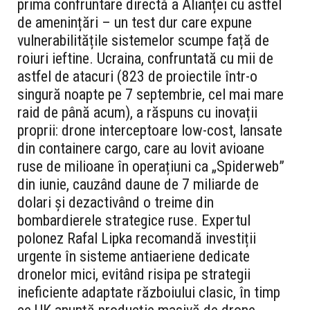
prima confruntare directă a Alianței cu astfel
de amenințări – un test dur care expune
vulnerabilitățile sistemelor scumpe față de
roiuri ieftine. Ucraina, confruntată cu mii de
astfel de atacuri (823 de proiectile într-o
singură noapte pe 7 septembrie, cel mai mare
raid de până acum), a răspuns cu inovații
proprii: drone interceptoare low-cost, lansate
din containere cargo, care au lovit avioane
ruse de milioane în operațiuni ca „Spiderweb”
din iunie, cauzând daune de 7 miliarde de
dolari și dezactivând o treime din
bombardierele strategice ruse. Expertul
polonez Rafal Lipka recomandă investiții
urgente în sisteme antiaeriene dedicate
dronelor mici, evitând risipa pe strategii
ineficiente adaptate războiului clasic, în timp