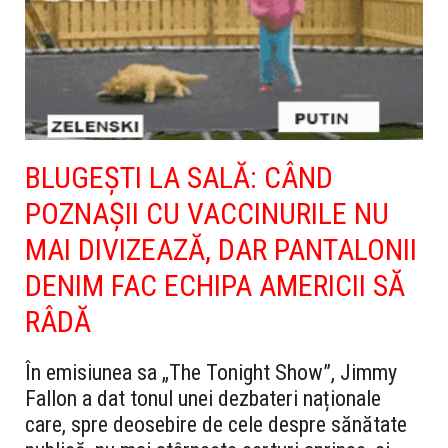
BLUGEŞTI LA SALĂ: CÂND
POZNAŞII CU VACCINURILE NU
MAI DIVIZEAZĂ, DAR PANTALONII
DENIM FAC ECHIPA AMERICII SĂ
RÂDĂ
În emisiunea sa „The Tonight Show”, Jimmy
Fallon a dat tonul unei dezbateri naționale
care, spre deosebire de cele despre sănătate