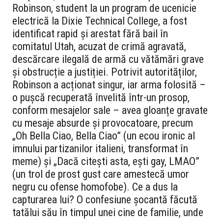
Robinson, student la un program de ucenicie
electrică la Dixie Technical College, a fost
identificat rapid și arestat fără bail în
comitatul Utah, acuzat de crimă agravată,
descărcare ilegală de armă cu vătămări grave
și obstrucție a justiției. Potrivit autorităților,
Robinson a acționat singur, iar arma folosită –
o pușcă recuperată învelită într-un prosop,
conform mesajelor sale – avea gloanțe gravate
cu mesaje absurde și provocatoare, precum
„Oh Bella Ciao, Bella Ciao” (un ecou ironic al
imnului partizanilor italieni, transformat în
meme) și „Dacă citești asta, ești gay, LMAO”
(un trol de prost gust care amestecă umor
negru cu ofense homofobe). Ce a dus la
capturarea lui? O confesiune șocantă făcută
tatălui său în timpul unei cine de familie, unde