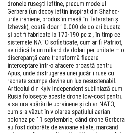
dronele rusești ieftine, precum modelul
Gerbera (un decoy ieftin inspirat din Shahed-
urile iraniene, produs în masă în Tatarstan și
Izhevsk), costă doar 10.000 de dolari bucata
și pot fi fabricate la 170-190 pe zi, în timp ce
sistemele NATO sofisticate, cum ar fi Patriot,
se ridică la un miliard de dolari per unitate – o
discrepanță care transformă fiecare
interceptare într-o afacere proastă pentru
Apus, unde distrugerea unei jucării ruse cu
rachete scumpe devine un lux nesustenabil.
Articolul din Kyiv Independent subliniază cum
Rusia folosește aceste drone low-cost pentru
a satura apărările ucrainene și chiar NATO,
cum s-a văzut în violarea spațiului aerian
polonez pe 11 septembrie, când drone Gerbera
au fost doborâte de avioane aliate, marcând