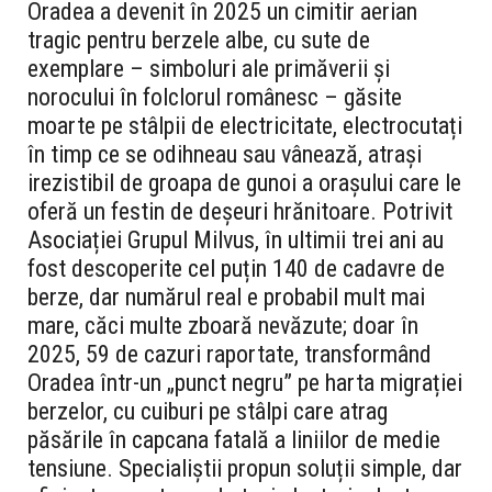
Oradea a devenit în 2025 un cimitir aerian
tragic pentru berzele albe, cu sute de
exemplare – simboluri ale primăverii și
norocului în folclorul românesc – găsite
moarte pe stâlpii de electricitate, electrocutați
în timp ce se odihneau sau vânează, atrași
irezistibil de groapa de gunoi a orașului care le
oferă un festin de deșeuri hrănitoare. Potrivit
Asociației Grupul Milvus, în ultimii trei ani au
fost descoperite cel puțin 140 de cadavre de
berze, dar numărul real e probabil mult mai
mare, căci multe zboară nevăzute; doar în
2025, 59 de cazuri raportate, transformând
Oradea într-un „punct negru” pe harta migrației
berzelor, cu cuiburi pe stâlpi care atrag
păsările în capcana fatală a liniilor de medie
tensiune. Specialiștii propun soluții simple, dar