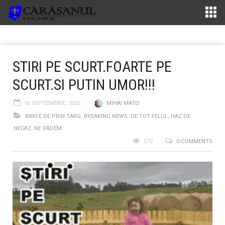
STIRI PE SCURT.FOARTE PE
SCURT.SI PUTIN UMOR!!!
16 SEPTEMBRIE, 2025
MIHAI MATEI
BARFE DE PRIN TARG
,
BREAKING NEWS
,
DE TOT FELUL
,
HAZ DE
NECAZ
,
NE RÂDEM
572
0 COMMENTS