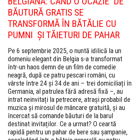
BELGIANĂ: CÂND O OCAZIE DE
BĂUTURĂ GRATIS SE
TRANSFORMĂ ÎN BĂTĂLIE CU
PUMNI ȘI TĂIETURI DE PAHAR
Pe 6 septembrie 2025, o nuntă idilică la un
domeniu elegant din Belgia s-a transformat
într-un haos demn de un film de comedie
neagră, după ce patru pescari români, cu
vârste între 24 și 34 de ani – trei domiciliați în
Germania, al patrulea fără adresă fixă –, au
intrat neinvitați la petrecere, atrași probabil de
muzica și mirosul de mâncare gratuită, și au
încercat să comande băuturi de la barul
destinat invitaților. Ce a urmat? O ceartă
rapidă pentru un pahar de bere sau șampanie,