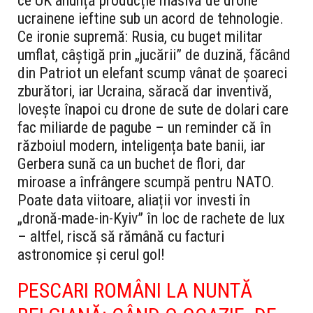
ce UK anunță producție masivă de drone
ucrainene ieftine sub un acord de tehnologie.
Ce ironie supremă: Rusia, cu buget militar
umflat, câștigă prin „jucării” de duzină, făcând
din Patriot un elefant scump vânat de șoareci
zburători, iar Ucraina, săracă dar inventivă,
lovește înapoi cu drone de sute de dolari care
fac miliarde de pagube – un reminder că în
războiul modern, inteligența bate banii, iar
Gerbera sună ca un buchet de flori, dar
miroase a înfrângere scumpă pentru NATO.
Poate data viitoare, aliații vor investi în
„dronă-made-in-Kyiv” în loc de rachete de lux
– altfel, riscă să rămână cu facturi
astronomice și cerul gol!
PESCARI ROMÂNI LA NUNTĂ