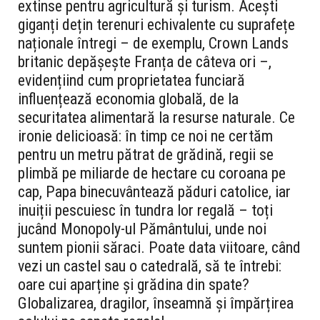
extinse pentru agricultură și turism. Acești
giganți dețin terenuri echivalente cu suprafețe
naționale întregi – de exemplu, Crown Lands
britanic depășește Franța de câteva ori –,
evidențiind cum proprietatea funciară
influențează economia globală, de la
securitatea alimentară la resurse naturale. Ce
ironie delicioasă: în timp ce noi ne certăm
pentru un metru pătrat de grădină, regii se
plimbă pe miliarde de hectare cu coroana pe
cap, Papa binecuvântează păduri catolice, iar
inuiții pescuiesc în tundra lor regală – toți
jucând Monopoly-ul Pământului, unde noi
suntem pionii săraci. Poate data viitoare, când
vezi un castel sau o catedrală, să te întrebi:
oare cui aparține și grădina din spate?
Globalizarea, dragilor, înseamnă și împărțirea