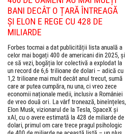
BANI DECÂT O ȚARĂ ÎNTREAGĂ
ȘI ELON E REGE CU 428 DE
MILIARDE
Forbes tocmai a dat publicității lista anuală a
celor mai bogați 400 de americani din 2025, și
ce să vezi, bogăția lor colectivă a explodat la
un record de 6,6 trilioane de dolari – adică cu
1,2 trilioane mai mult decât anul trecut, sumă
care ar putea cumpăra, nu una, ci vreo zece
economii naționale medii, inclusiv a României
de vreo două ori. La vârf tronează, bineînțeles,
Elon Musk, vizionarul de la Tesla, SpaceX și
xAI, cu o avere estimată la 428 de miliarde de
dolari, primul om care trece pragul psihologic
de 400 de miliarde pe această listă – un plus