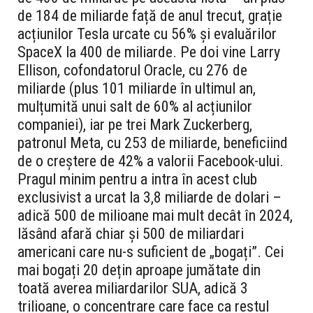
de 184 de miliarde față de anul trecut, grație
acțiunilor Tesla urcate cu 56% și evaluărilor
SpaceX la 400 de miliarde. Pe doi vine Larry
Ellison, cofondatorul Oracle, cu 276 de
miliarde (plus 101 miliarde în ultimul an,
mulțumită unui salt de 60% al acțiunilor
companiei), iar pe trei Mark Zuckerberg,
patronul Meta, cu 253 de miliarde, beneficiind
de o creștere de 42% a valorii Facebook-ului.
Pragul minim pentru a intra în acest club
exclusivist a urcat la 3,8 miliarde de dolari –
adică 500 de milioane mai mult decât în 2024,
lăsând afară chiar și 500 de miliardari
americani care nu-s suficient de „bogați”. Cei
mai bogați 20 dețin aproape jumătate din
toată averea miliardarilor SUA, adică 3
trilioane, o concentrare care face ca restul