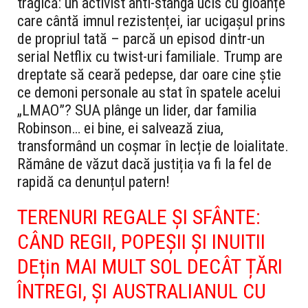
tragică: un activist anti-stânga ucis cu gloanțe
care cântă imnul rezistenței, iar ucigașul prins
de propriul tată – parcă un episod dintr-un
serial Netflix cu twist-uri familiale. Trump are
dreptate să ceară pedepse, dar oare cine știe
ce demoni personale au stat în spatele acelui
„LMAO”? SUA plânge un lider, dar familia
Robinson… ei bine, ei salvează ziua,
transformând un coșmar în lecție de loialitate.
Rămâne de văzut dacă justiția va fi la fel de
rapidă ca denunțul patern!
TERENURI REGALE ȘI SFÂNTE:
CÂND REGII, POPEȘII ȘI INUITII
DEțin MAI MULT SOL DECÂT ȚĂRI
ÎNTREGI, ȘI AUSTRALIANUL CU