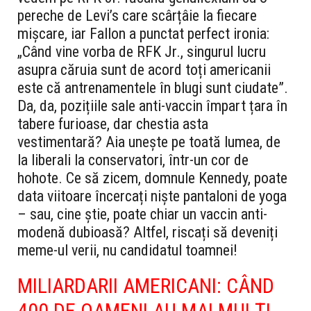
pereche de Levi’s care scârțâie la fiecare
mișcare, iar Fallon a punctat perfect ironia:
„Când vine vorba de RFK Jr., singurul lucru
asupra căruia sunt de acord toți americanii
este că antrenamentele în blugi sunt ciudate”.
Da, da, pozițiile sale anti-vaccin împart țara în
tabere furioase, dar chestia asta
vestimentară? Aia unește pe toată lumea, de
la liberali la conservatori, într-un cor de
hohote. Ce să zicem, domnule Kennedy, poate
data viitoare încercați niște pantaloni de yoga
– sau, cine știe, poate chiar un vaccin anti-
modenă dubioasă? Altfel, riscați să deveniți
meme-ul verii, nu candidatul toamnei!
MILIARDARII AMERICANI: CÂND
400 DE OAMENI AU MAI MULȚI