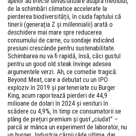
apelor au efecte devastatoare asupra mediului,
de la schimbări climatice accelerate la
pierderea biodiversității, în ciuda faptului că
tinerii (generația Z și millennialii) arată o
deschidere mai mare spre reducerea
consumului de carne, cu sondaje indicând
presiuni crescânde pentru sustenabilitate.
Schimbarea nu va fi rapidă, însă, căci gustul
pentru un good old steak învinge adesea
argumentele verzi. Ah, ce comedie tragică:
Beyond Meat, care a debutat cu un IPO
exploziv în 2019 și parteneriate cu Burger
King, acum raportează pierderi de 44,9
milioane de dolari în 2024 și venituri în
scădere cu 4,9%, în timp ce consumatorii se
plâng de prețuri premium și gust „ciudat” –
parcă ar mânca un experiment de laborator, nu
un burger. Industria cărnii râde ultima, dar