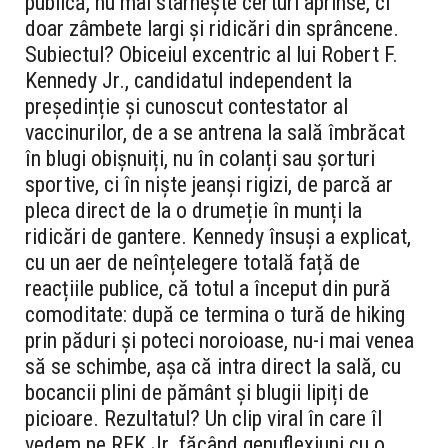
publică, nu mai stârnește certuri aprinse, ci
doar zâmbete largi și ridicări din sprâncene.
Subiectul? Obiceiul excentric al lui Robert F.
Kennedy Jr., candidatul independent la
președinție și cunoscut contestator al
vaccinurilor, de a se antrena la sală îmbrăcat
în blugi obişnuiți, nu în colanți sau șorturi
sportive, ci în niște jeanşi rigizi, de parcă ar
pleca direct de la o drumeție în munți la
ridicări de gantere. Kennedy însuși a explicat,
cu un aer de neînțelegere totală față de
reacțiile publice, că totul a început din pură
comoditate: după ce termina o tură de hiking
prin păduri și poteci noroioase, nu-i mai venea
să se schimbe, așa că intra direct la sală, cu
bocancii plini de pământ și blugii lipiți de
picioare. Rezultatul? Un clip viral în care îl
vedem pe RFK Jr. făcând genuflexiuni cu o