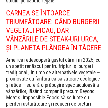
solului pe capete regale!
CARNEA SE ÎNTOARCE
TRIUMFĂTOARE: CÂND BURGERII
VEGETALI PICAU, DAR
VÂNZĂRILE DE STEAK-URI URCA,
ȘI PLANETA PLÂNGEA ÎN TĂCERE
America redescoperă gustul cărnii în 2025, cu
un apetit renăscut pentru fripturi și burgeri
tradiționali, în timp ce alternativele vegetale –
promovate cu fanfară ca salvatoare ecologice
și etice – suferă o prăbușire spectaculoasă a
vânzărilor, lăsând companii precum Beyond
Meat și Impossible Foods să se lupte cu
pierderi usturătoare și reduceri de prețuri