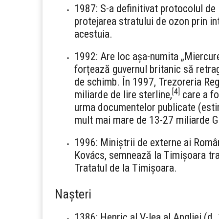
1987: S-a definitivat protocolul de 
protejarea stratului de ozon prin i
acestuia.
1992: Are loc așa-numita „Miercure
forțează guvernul britanic să retra
de schimb. În 1997, Trezoreria Rega
[
4
]
miliarde de lire sterline,
care a fos
urma documentelor publicate (estimă
mult mai mare de 13-27 miliarde 
1996: Miniștrii de externe ai Româ
Kovács, semnează la Timișoara trata
Tratatul de la Timișoara.
Nașteri
1386: Henric al V-lea al Angliei (d.