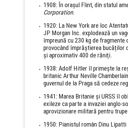
1908: În orașul Flint, din statul a
Corporation
.
1920: La New York are loc Atentatu
JP Morgan Inc. explodează un vagon
împreună cu 230 kg de fragmente d
provocând împrăștierea bucăților de
și aproximativ 400 de răniți.
1938: Adolf Hitler îl primește la r
britanic Arthur Neville Chamberlain
guvernul de la Praga să cedeze regi
1941: Marea Britanie și URSS îl ob
exileze ca parte a invaziei anglo-so
aprovizionare militară pentru trupe
1950: Pianistul român Dinu Lipatti 