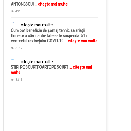
ANTONESCU!
... citește mai multe
495
... citește mai multe
Cum pot beneficia de șomaj tehnic salariații
firmelor a căror activitate este suspendată în
contextul restricțiilor COVID-19
... citește mai multe
3082
... citește mai multe
STIRI PE SCURT.FOARTE PE SCURT.
... citește mai
multe
3215