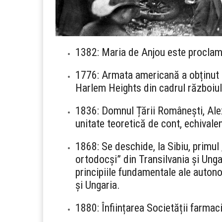
1382: Maria de Anjou este proclam
1776: Armata americană a obținut o 
Harlem Heights din cadrul războiu
1836: Domnul Țării Românești, Alexa
unitate teoretică de cont, echivalen
1868: Se deschide, la Sibiu, primul
ortodocși” din Transilvania și Unga
principiile fundamentale ale auton
și Ungaria.
1880: Înființarea Societății farmac