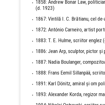
1858: Andrew Bonar Law, politician
(d. 1923)
1867: Vintilă I. C. Brătianu, cel de
1872: António Carneiro, artist por
1883: T. E. Hulme, scriitor englez 
1886: Jean Arp, sculptor, pictor și
1887: Nadia Boulanger, compozitoa
1888: Frans Eemil Sillanpää, scriit
1891: Karl Dönitz, amiral și om pol
1893: Alexander Korda, regizor mag