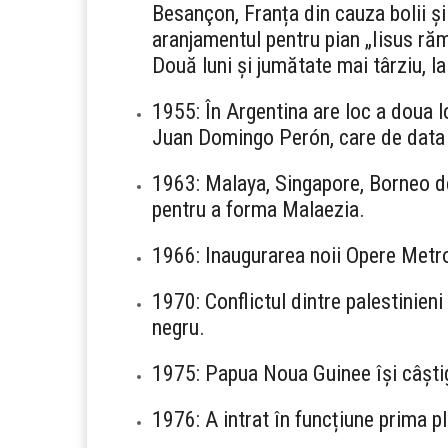
Besançon, Franța din cauza bolii și
aranjamentul pentru pian „Iisus r
Două luni și jumătate mai târziu, l
1955: În Argentina are loc a doua l
Juan Domingo Perón, care de data
1963: Malaya, Singapore, Borneo d
pentru a forma Malaezia.
1966: Inaugurarea noii Opere Metr
1970: Conflictul dintre palestinien
negru.
1975: Papua Noua Guinee își câști
1976: A intrat în funcțiune prima 