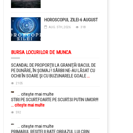
HOROSCOPUL ZILEI-6 AUGUST
AUG. 5TH, 2026
318
BURSA LOCURILOR DE MUNCA
SCANDAL DE PROPORȚII LA GRANIȚĂ! BACUL DE
PE DUNĂRE, ÎN ȘOMAJ ! SÂRBII NE-AU LĂSAT CU
OCHII ÎN SOARE ȘI CU BUZUNARELE GOALE
...
citește mai multe
2105
... citește mai multe
STIRI PE SCURT.FOARTE PE SCURT.SI PUTIN UMOR!!!
... citește mai multe
592
... citește mai multe
PRIMARUL RESITEI II BATE OBRAZUL LUI CRIN