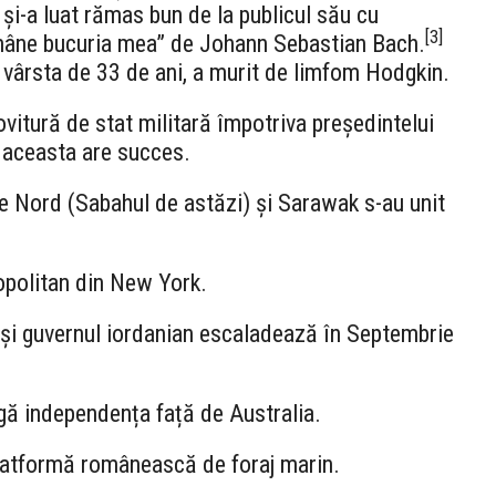
 și-a luat rămas bun de la publicul său cu
[
3
]
ămâne bucuria mea” de Johann Sebastian Bach.
a vârsta de 33 de ani, a murit de limfom Hodgkin.
ovitură de stat militară împotriva președintelui
 aceasta are succes.
e Nord (Sabahul de astăzi) și Sarawak s-au unit
opolitan din New York.
i și guvernul iordanian escaladează în Septembrie
gă independența față de Australia.
platformă românească de foraj marin.