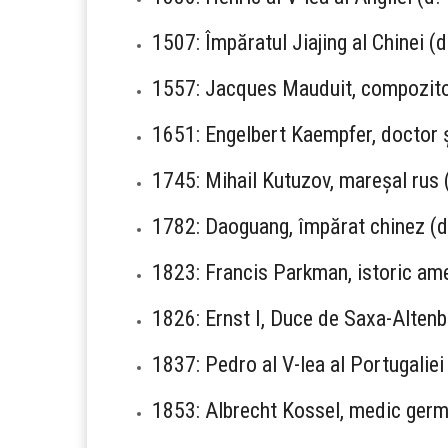
1507: Împăratul Jiajing al Chinei (
1557: Jacques Mauduit, compozito
1651: Engelbert Kaempfer, doctor 
1745: Mihail Kutuzov, mareșal rus 
1782: Daoguang, împărat chinez (d
1823: Francis Parkman, istoric am
1826: Ernst I, Duce de Saxa-Altenb
1837: Pedro al V-lea al Portugaliei
1853: Albrecht Kossel, medic germ