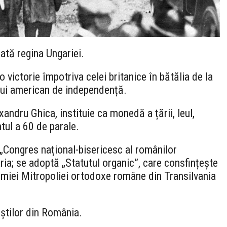
ată regina Ungariei.
victorie împotriva celei britanice în bătălia de la
lui american de independență.
ndru Ghica, instituie ca monedă a țării, leul,
tul a 60 de parale.
 „Congres național-bisericesc al românilor
ria; se adoptă „Statutul organic”, care consfințește
omiei Mitropoliei ortodoxe române din Transilvania
iștilor din România.