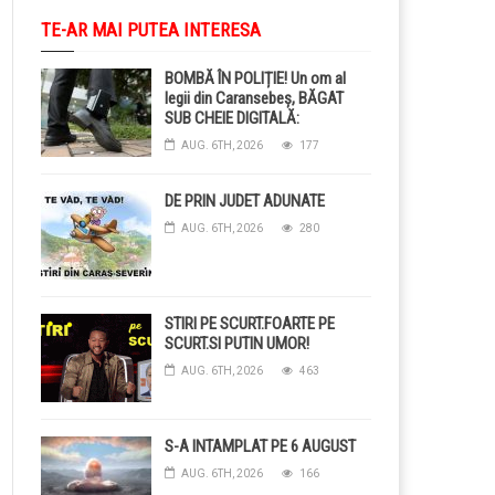
TE-AR MAI PUTEA INTERESA
BOMBĂ ÎN POLIȚIE! Un om al
legii din Caransebeș, BĂGAT
SUB CHEIE DIGITALĂ:
Judecătorii i-au pus BRĂȚARĂ
AUG. 6TH, 2026
177
ELECTRONICĂ la picior!
DE PRIN JUDET ADUNATE
AUG. 6TH, 2026
280
STIRI PE SCURT.FOARTE PE
SCURT.SI PUTIN UMOR!
AUG. 6TH, 2026
463
S-A INTAMPLAT PE 6 AUGUST
AUG. 6TH, 2026
166