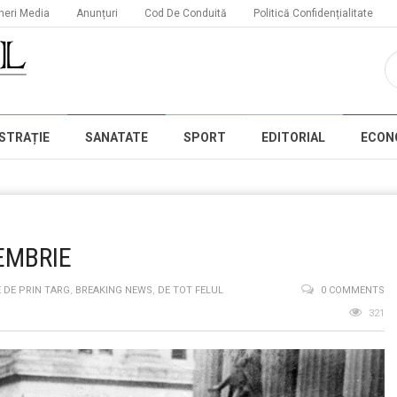
neri Media
Anunțuri
Cod De Conduită
Politică Confidențialitate
STRAȚIE
SANATATE
SPORT
EDITORIAL
ECON
EMBRIE
 DE PRIN TARG
,
BREAKING NEWS
,
DE TOT FELUL
0 COMMENTS
321