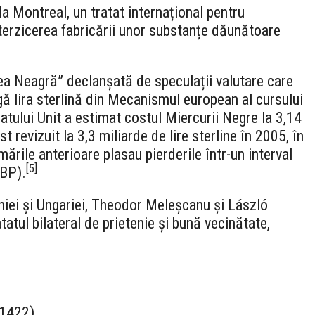
la Montreal, un tratat internațional pentru
nterzicerea fabricării unor substanțe dăunătoare
a Neagră” declanșată de speculații valutare care
gă lira sterlină din Mecanismul european al cursului
tului Unit a estimat costul Miercurii Negre la 3,14
t revizuit la 3,3 miliarde de lire sterline în 2005, în
rile anterioare plasau pierderile într-un interval
[
5
]
GBP).
niei și Ungariei, Theodor Meleșcanu și László
tul bilateral de prietenie și bună vecinătate,
 1422)