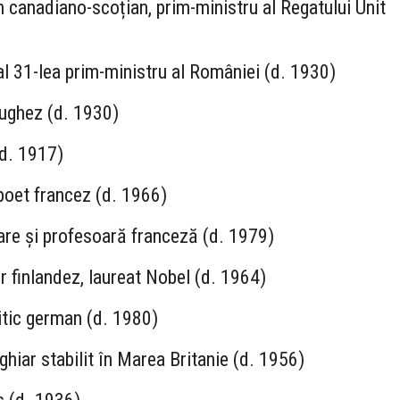
 canadiano-scoțian, prim-ministru al Regatului Unit
-al 31-lea prim-ministru al României (d. 1930)
tughez (d. 1930)
(d. 1917)
 poet francez (d. 1966)
re și profesoară franceză (d. 1979)
or finlandez, laureat Nobel (d. 1964)
itic german (d. 1980)
hiar stabilit în Marea Britanie (d. 1956)