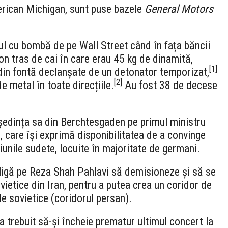
merican Michigan, sunt puse bazele
General Motors
l cu bombă de pe Wall Street când în fața băncii
 tras de cai în care erau 45 kg de dinamită,
[
1
]
in fontă declanșate de un detonator temporizat,
[
2
]
 metal în toate direcțiile.
Au fost 38 de decese
eședința sa din Berchtesgaden pe primul ministru
, care își exprimă disponibilitatea de a convinge
unile sudete, locuite în majoritate de germani.
ligă pe Reza Shah Pahlavi să demisioneze și să se
vietice din Iran, pentru a putea crea un coridor de
le sovietice (coridorul persan).
a trebuit să-și încheie prematur ultimul concert la