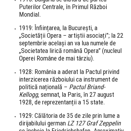
Puterilor Centrale, în Primul Război
Mondial.
1919: Înființarea, la București, a
„Societății Opera – artiștii asociați”; la 22
septembrie același an va lua numele de
„Societatea lirică română Opera” (nucleul
Operei Române de mai târziu).
1928: România a aderat la Pactul privind
interzicerea războiului ca instrument de
politică națională –
Pactul Briand-
Kellogg
, semnat, la Paris, în 27 august
1928, de reprezentanții a 15 state.
1929: Călătoria de 35 de zile prin lume a
dirijabilului german
LZ 127 Graf Zeppelin
se încheie la Friedrichshafen. Aproximativ