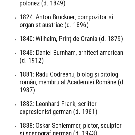
polonez (d. 1849)
1824: Anton Bruckner, compozitor și
organist austriac (d. 1896)
1840: Wilhelm, Prinț de Orania (d. 1879)
1846: Daniel Burnham, arhitect american
(d. 1912)
1881: Radu Codreanu, biolog și citolog
român, membru al Academiei Române (d.
1987)
1882: Leonhard Frank, scriitor
expresionist german (d. 1961)
1888: Oskar Schlemmer, pictor, sculptor
și scenograf german (d. 1943)