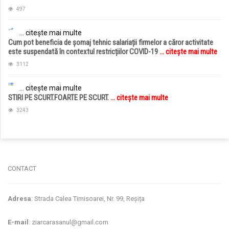
497
... citește mai multe
Cum pot beneficia de șomaj tehnic salariații firmelor a căror activitate
este suspendată în contextul restricțiilor COVID-19
... citește mai multe
3112
... citește mai multe
STIRI PE SCURT.FOARTE PE SCURT.
... citește mai multe
3243
jucarii copii
magazin copii
CONTACT
Adresa
: Strada Calea Timisoarei, Nr. 99, Reșița
E-mail
: ziarcarasanul@gmail.com