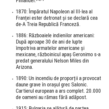
Finlandei.
1870: Împăratul Napoleon al III-lea al
Franței ester detronat și se declară cea
de-A Treia Republică Franceză.
1886: Războaiele indienilor americani:
După aproape 30 de ani de lupte
împotriva armatelor americane și
mexicane, războinicul apaș Geronimo s-a
predat generalului Nelson Miles din
Arizona.
1890: Un incendiu de proporții a provocat
daune grave în orașul grec Salonic.
Cartierul european a ars complet. 20.000
de oameni au rămas fără adăpost.
1915: Bulgaria se alătură de partea