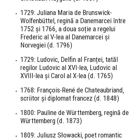
1729: Juliana Maria de Brunswick-
Wolfenbüttel, regină a Danemarcei între
1752 și 1766, a doua soție a regelui
Frederic al V-lea al Danemarcei și
Norvegiei (d. 1796)
1729: Ludovic, Delfin al Franței, tatăl
regilor Ludovic al XVI-lea, Ludovic al
XVIII-lea și Carol al X-lea (d. 1765)
1768: François-René de Chateaubriand,
scriitor și diplomat francez (d. 1848)
1800: Pauline de Württemberg, regină de
Württemberg (d. 1873)
1809: Juliusz Słowacki, poet romantic