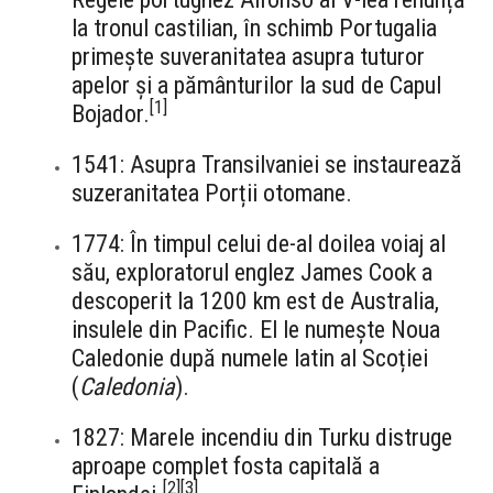
la tronul castilian, în schimb Portugalia
primește suveranitatea asupra tuturor
apelor și a pământurilor la sud de Capul
[
1
]
Bojador.
1541: Asupra Transilvaniei se instaurează
suzeranitatea Porții otomane.
1774: În timpul celui de-al doilea voiaj al
său, exploratorul englez James Cook a
descoperit la 1200 km est de Australia,
insulele din Pacific. El le numește Noua
Caledonie după numele latin al Scoției
(
Caledonia
).
1827: Marele incendiu din Turku distruge
aproape complet fosta capitală a
[
2
]
[
3
]