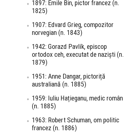
1897: Émile Bin, pictor francez (n.
1825)
1907: Edvard Grieg, compozitor
norvegian (n. 1843)
1942: Gorazd Pavlík, episcop
ortodox ceh, executat de naziști (n.
1879)
1951: Anne Dangar, pictoriță
australiană (n. 1885)
1959: Iuliu Hațieganu, medic român
(n. 1885)
1963: Robert Schuman, om politic
francez (n. 1886)