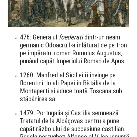
476: Generalul
foederati
dintr-un neam
germanic Odoacru l-a înlăturat de pe tron
pe împăratul roman Romulus Augustus,
punând capăt Imperiului Roman de Apus.
1260: Manfred al Siciliei îi învinge pe
florentinii loiali Papei în Bătălia de la
Montaperti și aduce toată Toscana sub
stăpânirea sa.
1479: Portugalia și Castilia semnează
Tratatul de la Alcáçovas pentru a pune
capăt războiului de succesiune castilian.
Regele portughez Alfonso al V-lea renunță