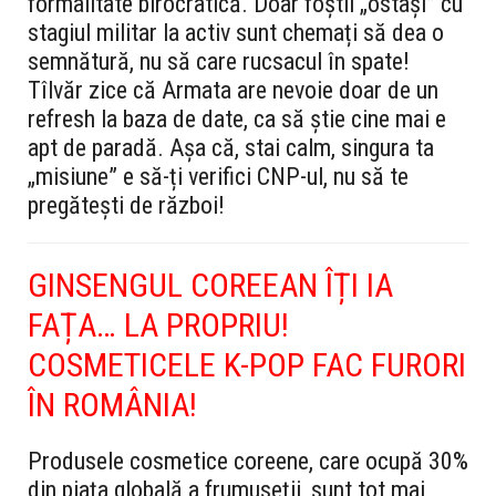
formalitate birocratică. Doar foștii „ostași” cu
stagiul militar la activ sunt chemați să dea o
semnătură, nu să care rucsacul în spate!
Tîlvăr zice că Armata are nevoie doar de un
refresh la baza de date, ca să știe cine mai e
apt de paradă. Așa că, stai calm, singura ta
„misiune” e să-ți verifici CNP-ul, nu să te
pregătești de război!
GINSENGUL COREEAN ÎȚI IA
FAȚA… LA PROPRIU!
COSMETICELE K-POP FAC FURORI
ÎN ROMÂNIA!
Produsele cosmetice coreene, care ocupă 30%
din piața globală a frumuseții, sunt tot mai