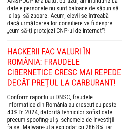
ANSPDCP le-a bătut obrazul, amintindu-le că
datele personale nu sunt baloane de săpun să
le lași să zboare. Acum, elevii se întreabă
dacă următoarea lor consiliere va fi despre
„cum să-ți protejezi CNP-ul de internet”!
HACKERII FAC VALURI ÎN
ROMÂNIA: FRAUDELE
CIBERNETICE CRESC MAI REPEDE
DECÂT PREȚUL LA CARBURANT!
Conform raportului DNSC, fraudele
informatice din România au crescut cu peste
40% în 2024, datorită tehnicilor sofisticate
precum spoofing-ul și schemele de investiții
false. Malware-ul a explodat cu 286,8%, iar