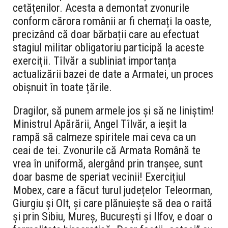
cetățenilor. Acesta a demontat zvonurile
conform cărora românii ar fi chemați la oaste,
precizând că doar bărbații care au efectuat
stagiul militar obligatoriu participă la aceste
exerciții. Tîlvăr a subliniat importanța
actualizării bazei de date a Armatei, un proces
obișnuit în toate țările.
Dragilor, să punem armele jos și să ne liniștim!
Ministrul Apărării, Angel Tîlvăr, a ieșit la
rampă să calmeze spiritele mai ceva ca un
ceai de tei. Zvonurile că Armata Română te
vrea în uniformă, alergând prin tranșee, sunt
doar basme de speriat vecinii! Exercițiul
Mobex, care a făcut turul județelor Teleorman,
Giurgiu și Olt, și care plănuiește să dea o raită
și prin Sibiu, Mureș, București și Ilfov, e doar o