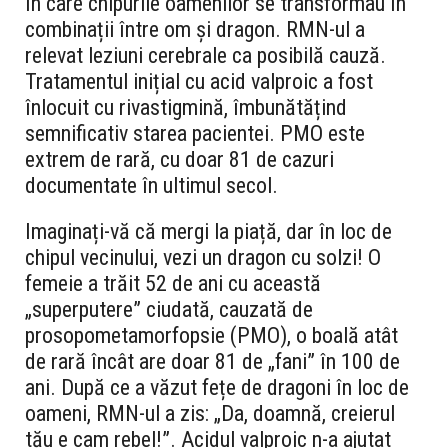
în care chipurile oamenilor se transformau în
combinații între om și dragon. RMN-ul a
relevat leziuni cerebrale ca posibilă cauză.
Tratamentul inițial cu acid valproic a fost
înlocuit cu rivastigmină, îmbunătățind
semnificativ starea pacientei. PMO este
extrem de rară, cu doar 81 de cazuri
documentate în ultimul secol.
Imaginați-vă că mergi la piață, dar în loc de
chipul vecinului, vezi un dragon cu solzi! O
femeie a trăit 52 de ani cu această
„superputere” ciudată, cauzată de
prosopometamorfopsie (PMO), o boală atât
de rară încât are doar 81 de „fani” în 100 de
ani. După ce a văzut fețe de dragoni în loc de
oameni, RMN-ul a zis: „Da, doamnă, creierul
tău e cam rebel!”. Acidul valproic n-a ajutat