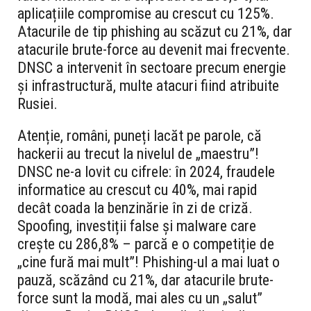
aplicațiile compromise au crescut cu 125%.
Atacurile de tip phishing au scăzut cu 21%, dar
atacurile brute-force au devenit mai frecvente.
DNSC a intervenit în sectoare precum energie
și infrastructură, multe atacuri fiind atribuite
Rusiei.
Atenție, români, puneți lacăt pe parole, că
hackerii au trecut la nivelul de „maestru”!
DNSC ne-a lovit cu cifrele: în 2024, fraudele
informatice au crescut cu 40%, mai rapid
decât coada la benzinărie în zi de criză.
Spoofing, investiții false și malware care
crește cu 286,8% – parcă e o competiție de
„cine fură mai mult”! Phishing-ul a mai luat o
pauză, scăzând cu 21%, dar atacurile brute-
force sunt la modă, mai ales cu un „salut”