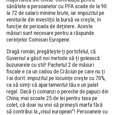
sănătate a persoanelor cu PFA scade de la 90
la 72 de salarii minime brute, iar impozitul pe
veniturile din investiții la bursă va crește, în
funcție de perioada de deținere. Aceste
măsuri sunt necesare pentru a răspunde
cerințelor Comisiei Europene.
Dragă român, pregătește-ți portofelul, că
Guvernul a găsit noi metode să-ți golească
buzunarele cu stil! Pachetul 2 de măsuri
fiscale e ca un cadou de Crăciun pe care nu ți
l-ai dorit: impozitul pe locuințe crește cu 70%,
ca să simți că apartamentul tău e un palat
regal. Dacă-ți comanzi o pereche de papuci din
China, mai scoate 25 de lei pentru taxa pe
colet, că doar nu vrei să primești marfa fără
să contribui la „visul european”! Persoanele cu