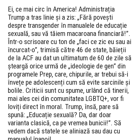
Ei, ce mai circ în America! Administrația
Trump a tras linie și a zis: „Fără povești
despre transgender în manualele de educație
sexuală, sau vă tăiem macaroana financiară!”.
Într-o scrisoare cu ton de „faci ce zic eu sau ai
încurcat-o”, trimisă către 46 de state, băieții
de la ACF au dat un ultimatum de 60 de zile să
șteargă orice urmă de „ideologie de gen” din
programele Prep, care, chipurile, ar trebui să-i
învețe pe adolescenți cum să evite sarcinile și
bolile. Criticii sunt cu spume, urlând că tinerii,
mai ales cei din comunitatea LGBTQ+, vor fi
loviți direct în moral. Trump, însă, pare să
spună: „Educație sexuală? Da, dar doar
varianta clasică, ca pe vremea bunicii!”. Să
vedem dacă statele se aliniază sau dau cu
manualul înapoi!