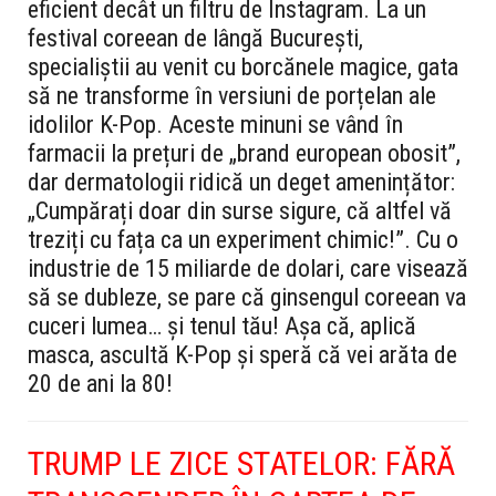
eficient decât un filtru de Instagram. La un
festival coreean de lângă București,
specialiștii au venit cu borcănele magice, gata
să ne transforme în versiuni de porțelan ale
idolilor K-Pop. Aceste minuni se vând în
farmacii la prețuri de „brand european obosit”,
dar dermatologii ridică un deget amenințător:
„Cumpărați doar din surse sigure, că altfel vă
treziți cu fața ca un experiment chimic!”. Cu o
industrie de 15 miliarde de dolari, care visează
să se dubleze, se pare că ginsengul coreean va
cuceri lumea… și tenul tău! Așa că, aplică
masca, ascultă K-Pop și speră că vei arăta de
20 de ani la 80!
TRUMP LE ZICE STATELOR: FĂRĂ