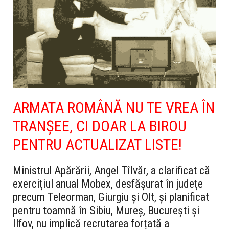
ARMATA ROMÂNĂ NU TE VREA ÎN
TRANȘEE, CI DOAR LA BIROU
PENTRU ACTUALIZAT LISTE!
Ministrul Apărării, Angel Tîlvăr, a clarificat că
exercițiul anual Mobex, desfășurat în județe
precum Teleorman, Giurgiu și Olt, și planificat
pentru toamnă în Sibiu, Mureș, București și
Ilfov, nu implică recrutarea forțată a