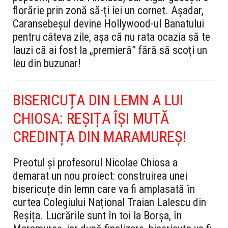
florărie prin zonă să-ți iei un cornet. Așadar,
Caransebeșul devine Hollywood-ul Banatului
pentru câteva zile, așa că nu rata ocazia să te
lauzi că ai fost la „premieră” fără să scoți un
leu din buzunar!
BISERICUȚA DIN LEMN A LUI
CHIOSA: REȘIȚA ÎȘI MUTĂ
CREDINȚA DIN MARAMUREȘ!
Preotul și profesorul Nicolae Chiosa a
demarat un nou proiect: construirea unei
bisericuțe din lemn care va fi amplasată în
curtea Colegiului Național Traian Lalescu din
Reșița. Lucrările sunt în toi la Borșa, în