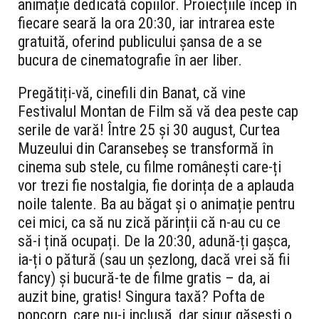
animație dedicată copiilor. Proiecțiile încep în
fiecare seară la ora 20:30, iar intrarea este
gratuită, oferind publicului șansa de a se
bucura de cinematografie în aer liber.
Pregătiți-vă, cinefili din Banat, că vine
Festivalul Montan de Film să vă dea peste cap
serile de vară! Între 25 și 30 august, Curtea
Muzeului din Caransebeș se transformă în
cinema sub stele, cu filme românești care-ți
vor trezi fie nostalgia, fie dorința de a aplauda
noile talente. Ba au băgat și o animație pentru
cei mici, ca să nu zică părinții că n-au cu ce
să-i țină ocupați. De la 20:30, adună-ți gașca,
ia-ți o pătură (sau un șezlong, dacă vrei să fii
fancy) și bucură-te de filme gratis – da, ai
auzit bine, gratis! Singura taxă? Pofta de
popcorn, care nu-i inclusă, dar sigur găsești o