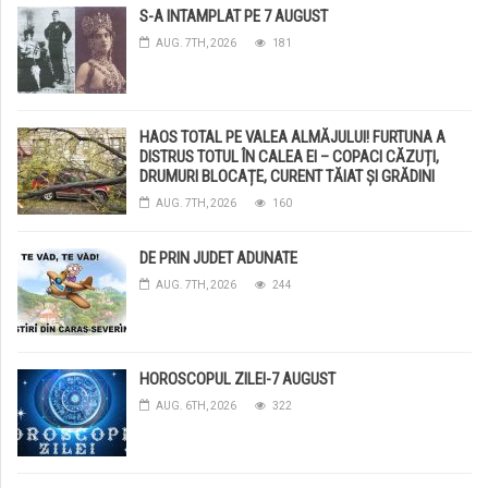
S-A INTAMPLAT PE 7 AUGUST
AUG. 7TH, 2026
181
HAOS TOTAL PE VALEA ALMĂJULUI! FURTUNA A
DISTRUS TOTUL ÎN CALEA EI – COPACI CĂZUȚI,
DRUMURI BLOCAȚE, CURENT TĂIAT ȘI GRĂDINI
DISTRUSE DE GRINDINĂ!
AUG. 7TH, 2026
160
DE PRIN JUDET ADUNATE
AUG. 7TH, 2026
244
HOROSCOPUL ZILEI-7 AUGUST
AUG. 6TH, 2026
322