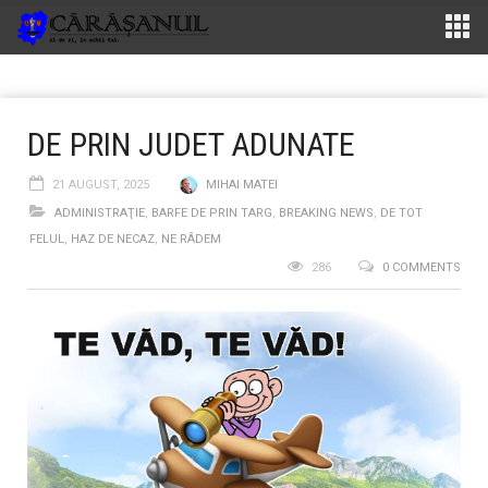
DE PRIN JUDET ADUNATE
21 AUGUST, 2025
MIHAI MATEI
ADMINISTRAŢIE
,
BARFE DE PRIN TARG
,
BREAKING NEWS
,
DE TOT
FELUL
,
HAZ DE NECAZ
,
NE RÂDEM
286
0 COMMENTS