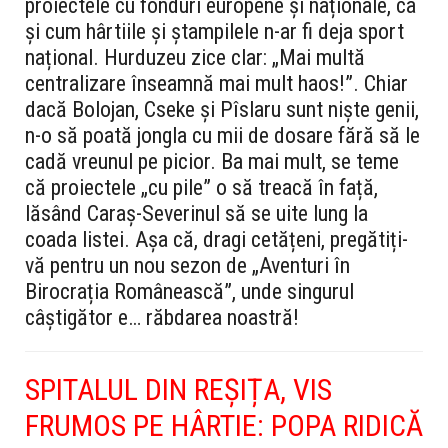
proiectele cu fonduri europene și naționale, ca
și cum hârtiile și ștampilele n-ar fi deja sport
național. Hurduzeu zice clar: „Mai multă
centralizare înseamnă mai mult haos!”. Chiar
dacă Bolojan, Cseke și Pîslaru sunt niște genii,
n-o să poată jongla cu mii de dosare fără să le
cadă vreunul pe picior. Ba mai mult, se teme
că proiectele „cu pile” o să treacă în față,
lăsând Caraș-Severinul să se uite lung la
coada listei. Așa că, dragi cetățeni, pregătiți-
vă pentru un nou sezon de „Aventuri în
Birocrația Românească”, unde singurul
câștigător e… răbdarea noastră!
SPITALUL DIN REȘIȚA, VIS
FRUMOS PE HÂRTIE: POPA RIDICĂ