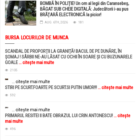
BOMBĂ ÎN POLIȚIE! Un om al legii din Caransebeș,
BĂGAT SUB CHEIE DIGITALĂ: Judecătorii i-au pus
BRĂȚARĂ ELECTRONICĂ la picior!
AUG. 6TH, 2026
181
BURSA LOCURILOR DE MUNCA
SCANDAL DE PROPORȚII LA GRANIȚĂ! BACUL DE PE DUNĂRE, ÎN
ȘOMAJ ! SÂRBII NE-AU LĂSAT CU OCHII ÎN SOARE ȘI CU BUZUNARELE
GOALE
... citește mai multe
2105
... citește mai multe
STIRI PE SCURT.FOARTE PE SCURT.SI PUTIN UMOR!!!
... citește mai multe
592
... citește mai multe
PRIMARUL RESITEI II BATE OBRAZUL LUI CRIN ANTONESCU!
... citește
mai multe
496