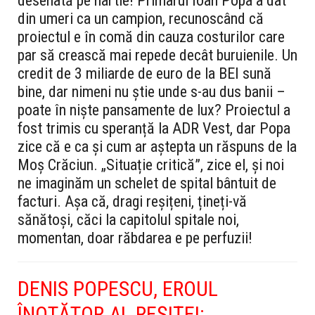
desenată pe hârtie! Primarul Ioan Popa a dat
din umeri ca un campion, recunoscând că
proiectul e în comă din cauza costurilor care
par să crească mai repede decât buruienile. Un
credit de 3 miliarde de euro de la BEI sună
bine, dar nimeni nu știe unde s-au dus banii –
poate în niște pansamente de lux? Proiectul a
fost trimis cu speranță la ADR Vest, dar Popa
zice că e ca și cum ar aștepta un răspuns de la
Moș Crăciun. „Situație critică”, zice el, și noi
ne imaginăm un schelet de spital bântuit de
facturi. Așa că, dragi reșițeni, țineți-vă
sănătoși, căci la capitolul spitale noi,
momentan, doar răbdarea e pe perfuzii!
DENIS POPESCU, EROUL
ÎNOTĂTOR AL REȘIȚEI: