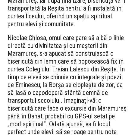
Maramureș, iar după finalizare, bisericuța va fi
transportată la Reșița pentru a fi instalată în
curtea liceului, oferind un spațiu spiritual
pentru elevi și comunitate.
Nicolae Chiosa, omul care pare să aibă o linie
directă cu divinitatea și cu meșterii din
Maramureș, s-a apucat să construiască o
bisericuță din lemn care să poposească fix în
curtea Colegiului Traian Lalescu din Reșița. În
timp ce elevii se chinuie cu integrale și poezii
de Eminescu, la Borșa se cioplește de zor, ca
să iasă o capodoperă sfântă demnă de
transportul secolului. Imaginați-vă: o
bisericuță care face o excursie din Maramureș
până în Banat, probabil cu GPS-ul setat pe
„mod spiritual”. Odată ajunsă, va fi locul
perfect unde elevii să se roage pentru note