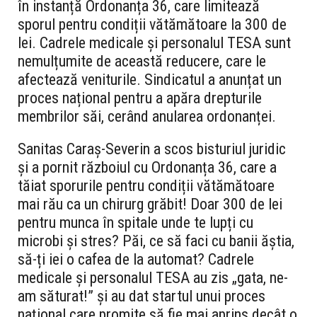
în instanță Ordonanța 36, care limitează
sporul pentru condiții vătămătoare la 300 de
lei. Cadrele medicale și personalul TESA sunt
nemulțumite de această reducere, care le
afectează veniturile. Sindicatul a anunțat un
proces național pentru a apăra drepturile
membrilor săi, cerând anularea ordonanței.
Sanitas Caraș-Severin a scos bisturiul juridic
și a pornit războiul cu Ordonanța 36, care a
tăiat sporurile pentru condiții vătămătoare
mai rău ca un chirurg grăbit! Doar 300 de lei
pentru munca în spitale unde te lupți cu
microbi și stres? Păi, ce să faci cu banii ăștia,
să-ți iei o cafea de la automat? Cadrele
medicale și personalul TESA au zis „gata, ne-
am săturat!” și au dat startul unui proces
național care promite să fie mai aprins decât o