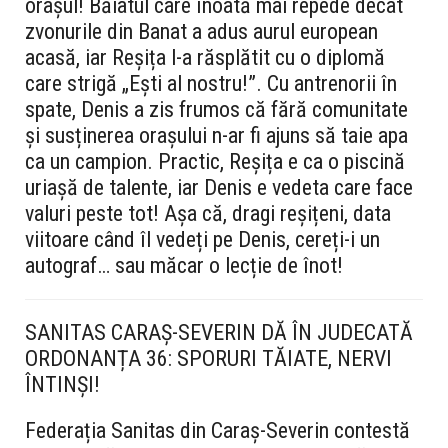
orașul! Băiatul care înoată mai repede decât
zvonurile din Banat a adus aurul european
acasă, iar Reșița l-a răsplătit cu o diplomă
care strigă „Ești al nostru!”. Cu antrenorii în
spate, Denis a zis frumos că fără comunitate
și susținerea orașului n-ar fi ajuns să taie apa
ca un campion. Practic, Reșița e ca o piscină
uriașă de talente, iar Denis e vedeta care face
valuri peste tot! Așa că, dragi reșițeni, data
viitoare când îl vedeți pe Denis, cereți-i un
autograf… sau măcar o lecție de înot!
SANITAS CARAȘ-SEVERIN DĂ ÎN JUDECATĂ
ORDONANȚA 36: SPORURI TĂIATE, NERVI
ÎNTINȘI!
Federația Sanitas din Caraș-Severin contestă