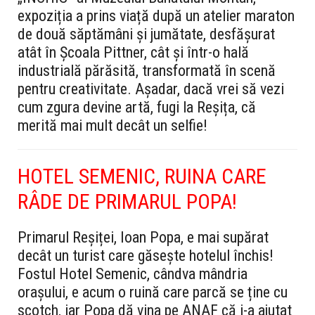
expoziția a prins viață după un atelier maraton
de două săptămâni și jumătate, desfășurat
atât în Școala Pittner, cât și într-o hală
industrială părăsită, transformată în scenă
pentru creativitate. Așadar, dacă vrei să vezi
cum zgura devine artă, fugi la Reșița, că
merită mai mult decât un selfie!
HOTEL SEMENIC, RUINA CARE
RÂDE DE PRIMARUL POPA!
Primarul Reșiței, Ioan Popa, e mai supărat
decât un turist care găsește hotelul închis!
Fostul Hotel Semenic, cândva mândria
orașului, e acum o ruină care parcă se ține cu
scotch, iar Popa dă vina pe ANAF că i-a ajutat