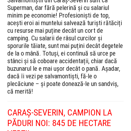
Salvamontiștii din Caraș-Severin sunt ca
Superman, dar fără pelerină și cu salariul
minim pe economie! Profesioniști de top,
acești eroi ai muntelui salvează turiști rătăciți
cu resurse mai puține decât un cort de
camping. Cu salarii de râsul curcilor și
sporurile tăiate, sunt mai puțini decât degetele
de la o mână. Totuși, ei continuă să urce pe
stânci și să coboare accidentații, chiar dacă
buzunarul le e mai ușor decât o pană. Așadar,
dacă îi vezi pe salvamontiști, fă-le o
plecăciune – și poate donează-le un sandviș,
că merită!
CARAȘ-SEVERIN, CAMPION LA
PĂDURI NOI: 845 DE HECTARE