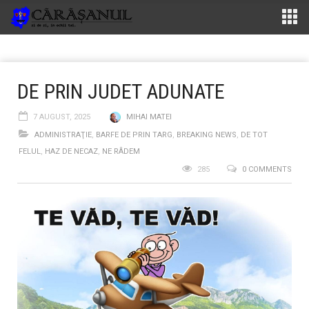
DE PRIN JUDET ADUNATE
7 AUGUST, 2025
MIHAI MATEI
ADMINISTRAŢIE
,
BARFE DE PRIN TARG
,
BREAKING NEWS
,
DE TOT
FELUL
,
HAZ DE NECAZ
,
NE RÂDEM
285
0 COMMENTS