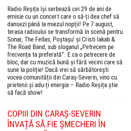
Radio Reșița își serbează cei 29 de ani de
emisie cu un concert care o să-ți dea chef să
dansezi până la miezul nopții! Pe 7 august,
terasa radioului se transformă în scenă pentru
Sonar, The Fellas, Poștașu’ și Cristi Iakab &
The Road Band, sub sloganul „Petrecem pe
frecvența ta preferată”. E ca o petrecere de
bloc, dar cu muzică bună și fără vecini care să
sune la poliție! Dacă vrei să sărbătorești
vocea comunității din Caraș-Severin, vino cu
prietenii și adu-ți energia – Radio Reșița știe
să facă show!
COPIII DIN CARAȘ-SEVERIN
ÎNVAȚĂ SĂ FIE ȘMECHERI ÎN