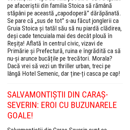
pe afaceriștii din familia Stoica să rămână
stăpâni pe această „capodoperă” dărăpănată.
Se pare că „sus de tot” s-au făcut jonglerii ca
Gruia Stoica și tatăl său să nu piardă clădirea,
deși cade tencuiala mai des decât plouă în
Reșița! Aflată în centrul civic, vizavi de
Primărie și Prefectură, ruina e îngrădită ca să
nu-și arunce bucățile pe trecători. Morala?
Dacă vrei să vezi un thriller urban, treci pe
lângă Hotel Semenic, dar ține-ți casca pe cap!
SALVAMONTIȘTII DIN CARAȘ-
SEVERIN: EROI CU BUZUNARELE
GOALE!