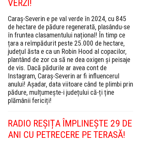
VERZI!
Caraș-Severin e pe val verde în 2024, cu 845
de hectare de pădure regenerată, plasându-se
în fruntea clasamentului național! În timp ce
țara a reîmpădurit peste 25.000 de hectare,
județul ăsta e ca un Robin Hood al copacilor,
plantând de zor ca să ne dea oxigen și peisaje
de vis. Dacă pădurile ar avea cont de
Instagram, Caraș-Severin ar fi influencerul
anului! Așadar, data viitoare când te plimbi prin
pădure, mulțumește-i județului că-ți ține
plămânii fericiți!
RADIO REȘIȚA ÎMPLINEȘTE 29 DE
ANI CU PETRECERE PE TERASĂ!