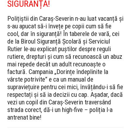
SIGURANȚĂ!
Polițiștii din Caraș-Severin n-au luat vacanță și
s-au apucat să-i învețe pe copii cum să fie
cool, dar în siguranță! În taberele de vară, cei
de la Biroul Siguranță Școlară și Serviciul
Rutier le-au explicat puștilor despre reguli
rutiere, drepturi și cum să recunoască un abuz
mai repede decât un adult recunoaște o
factură. Campania „Dorințe îndeplinite la
vârste potrivite” e ca un manual de
supraviețuire pentru cei mici, învățându-i să fie
respectați și să ia decizii cu cap. Așadar, dacă
vezi un copil din Caraș-Severin traversând
strada corect, dă-i un high-five – poliția l-a
antrenat bine!