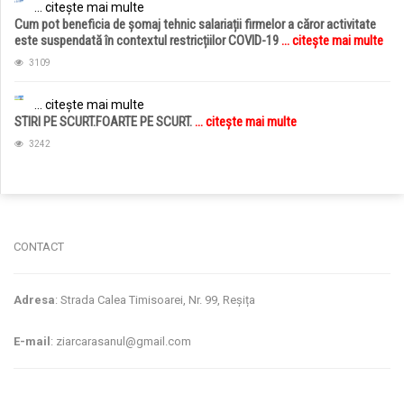
... citește mai multe
Cum pot beneficia de șomaj tehnic salariații firmelor a căror activitate
este suspendată în contextul restricțiilor COVID-19
... citește mai multe
3109
... citește mai multe
STIRI PE SCURT.FOARTE PE SCURT.
... citește mai multe
3242
jucarii copii
magazin copii
CONTACT
Adresa
: Strada Calea Timisoarei, Nr. 99, Reșița
E-mail
: ziarcarasanul@gmail.com