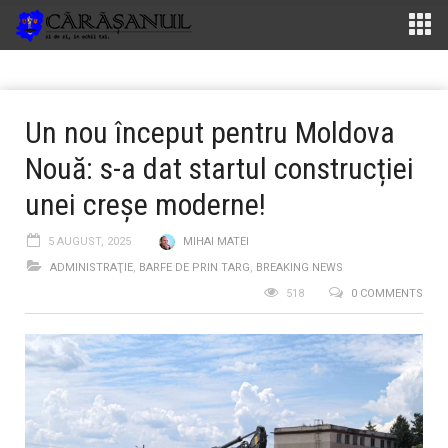
Un nou început pentru Moldova
Nouă: s-a dat startul construcției
unei creșe moderne!
5 AUGUST, 2025
MIHAI MATEI
ADMINISTRAŢIE
,
BARFE DE PRIN TARG
,
BREAKING NEWS
518
0 COMMENTS