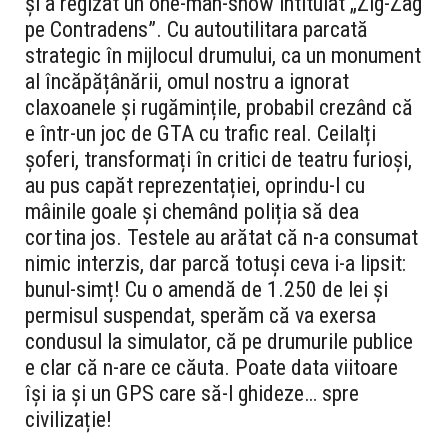
și a regizat un one-man-show intitulat „Zig-Zag
pe Contradens”. Cu autoutilitara parcată
strategic în mijlocul drumului, ca un monument
al încăpățânării, omul nostru a ignorat
claxoanele și rugămințile, probabil crezând că
e într-un joc de GTA cu trafic real. Ceilalți
șoferi, transformați în critici de teatru furioși,
au pus capăt reprezentației, oprindu-l cu
mâinile goale și chemând poliția să dea
cortina jos. Testele au arătat că n-a consumat
nimic interzis, dar parcă totuși ceva i-a lipsit:
bunul-simț! Cu o amendă de 1.250 de lei și
permisul suspendat, sperăm că va exersa
condusul la simulator, că pe drumurile publice
e clar că n-are ce căuta. Poate data viitoare
își ia și un GPS care să-l ghideze… spre
civilizație!