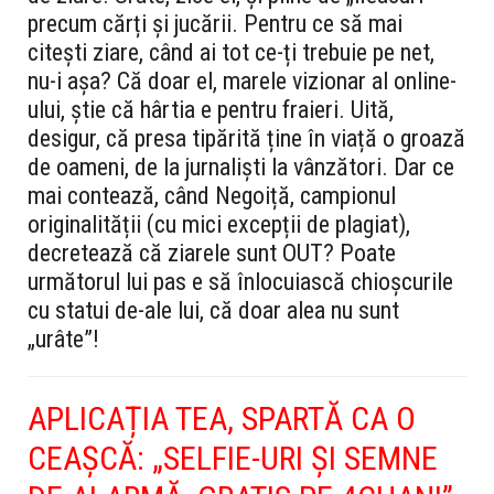
precum cărți și jucării. Pentru ce să mai
citești ziare, când ai tot ce-ți trebuie pe net,
nu-i așa? Că doar el, marele vizionar al online-
ului, știe că hârtia e pentru fraieri. Uită,
desigur, că presa tipărită ține în viață o groază
de oameni, de la jurnaliști la vânzători. Dar ce
mai contează, când Negoiță, campionul
originalității (cu mici excepții de plagiat),
decretează că ziarele sunt OUT? Poate
următorul lui pas e să înlocuiască chioșcurile
cu statui de-ale lui, că doar alea nu sunt
„urâte”!
APLICAȚIA TEA, SPARTĂ CA O
CEAȘCĂ: „SELFIE-URI ȘI SEMNE