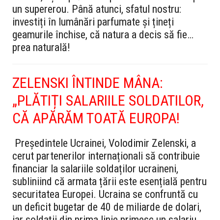
un supererou. Până atunci, sfatul nostru:
investiți în lumânări parfumate și țineți
geamurile închise, că natura a decis să fie…
prea naturală!
ZELENSKI ÎNTINDE MÂNA:
„PLĂTIȚI SALARIILE SOLDATILOR,
CĂ APĂRĂM TOATĂ EUROPA!
Președintele Ucrainei, Volodimir Zelenski, a
cerut partenerilor internaționali să contribuie
financiar la salariile soldaților ucraineni,
subliniind că armata țării este esențială pentru
securitatea Europei. Ucraina se confruntă cu
un deficit bugetar de 40 de miliarde de dolari,
iar soldații din prima linie primesc un salariu