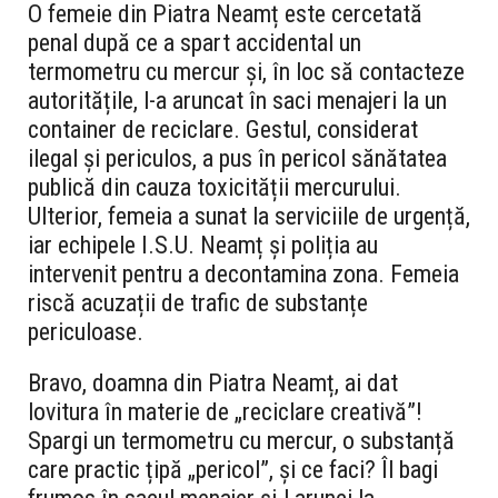
O femeie din Piatra Neamț este cercetată
penal după ce a spart accidental un
termometru cu mercur și, în loc să contacteze
autoritățile, l-a aruncat în saci menajeri la un
container de reciclare. Gestul, considerat
ilegal și periculos, a pus în pericol sănătatea
publică din cauza toxicității mercurului.
Ulterior, femeia a sunat la serviciile de urgență,
iar echipele I.S.U. Neamț și poliția au
intervenit pentru a decontamina zona. Femeia
riscă acuzații de trafic de substanțe
periculoase.
Bravo, doamna din Piatra Neamț, ai dat
lovitura în materie de „reciclare creativă”!
Spargi un termometru cu mercur, o substanță
care practic țipă „pericol”, și ce faci? Îl bagi