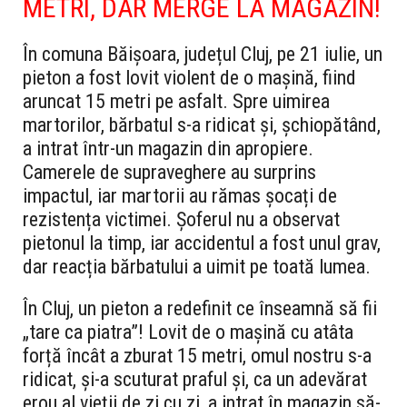
METRI, DAR MERGE LA MAGAZIN!
În comuna Băișoara, județul Cluj, pe 21 iulie, un
pieton a fost lovit violent de o mașină, fiind
aruncat 15 metri pe asfalt. Spre uimirea
martorilor, bărbatul s-a ridicat și, șchiopătând,
a intrat într-un magazin din apropiere.
Camerele de supraveghere au surprins
impactul, iar martorii au rămas șocați de
rezistența victimei. Șoferul nu a observat
pietonul la timp, iar accidentul a fost unul grav,
dar reacția bărbatului a uimit pe toată lumea.
În Cluj, un pieton a redefinit ce înseamnă să fii
„tare ca piatra”! Lovit de o mașină cu atâta
forță încât a zburat 15 metri, omul nostru s-a
ridicat, și-a scuturat praful și, ca un adevărat
erou al vieții de zi cu zi, a intrat în magazin să-