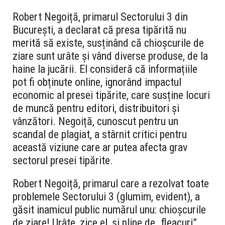
Robert Negoiță, primarul Sectorului 3 din
București, a declarat că presa tipărită nu
merită să existe, susținând că chioșcurile de
ziare sunt urâte și vând diverse produse, de la
haine la jucării. El consideră că informațiile
pot fi obținute online, ignorând impactul
economic al presei tipărite, care susține locuri
de muncă pentru editori, distribuitori și
vânzători. Negoiță, cunoscut pentru un
scandal de plagiat, a stârnit critici pentru
această viziune care ar putea afecta grav
sectorul presei tipărite.
Robert Negoiță, primarul care a rezolvat toate
problemele Sectorului 3 (glumim, evident), a
găsit inamicul public numărul unu: chioșcurile
de ziare! Urâte, zice el, și pline de „fleacuri”