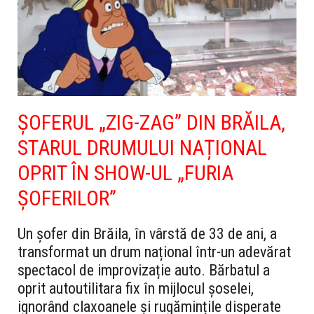
ȘOFERUL „ZIG-ZAG” DIN BRĂILA,
STARUL DRUMULUI NAȚIONAL
OPRIT ÎN SHOW-UL „FURIA
ȘOFERILOR”
Un șofer din Brăila, în vârstă de 33 de ani, a
transformat un drum național într-un adevărat
spectacol de improvizație auto. Bărbatul a
oprit autoutilitara fix în mijlocul șoselei,
ignorând claxoanele și rugămințile disperate