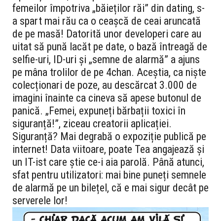
femeilor împotriva „băieților răi” din dating, s-
a spart mai rău ca o ceașcă de ceai aruncată
de pe masă! Datorită unor developeri care au
uitat să pună lacăt pe date, o bază întreagă de
selfie-uri, ID-uri și „semne de alarmă” a ajuns
pe mâna trolilor de pe 4chan. Aceștia, ca niște
colecționari de poze, au descărcat 3.000 de
imagini înainte ca cineva să apese butonul de
panică. „Femei, expuneți bărbații toxici în
siguranță!”, ziceau creatorii aplicației.
Siguranță? Mai degrabă o expoziție publică pe
internet! Data viitoare, poate Tea angajează și
un IT-ist care știe ce-i aia parolă. Până atunci,
sfat pentru utilizatori: mai bine puneți semnele
de alarmă pe un bilețel, că e mai sigur decât pe
serverele lor!