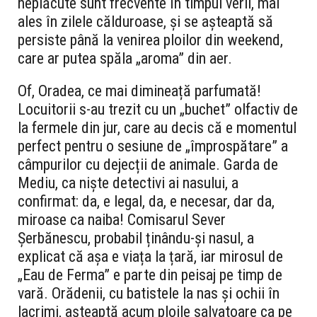
neplăcute sunt frecvente în timpul verii, mai
ales în zilele călduroase, și se așteaptă să
persiste până la venirea ploilor din weekend,
care ar putea spăla „aroma” din aer.
Of, Oradea, ce mai dimineață parfumată!
Locuitorii s-au trezit cu un „buchet” olfactiv de
la fermele din jur, care au decis că e momentul
perfect pentru o sesiune de „împrospătare” a
câmpurilor cu dejecții de animale. Garda de
Mediu, ca niște detectivi ai nasului, a
confirmat: da, e legal, da, e necesar, dar da,
miroase ca naiba! Comisarul Sever
Șerbănescu, probabil ținându-și nasul, a
explicat că așa e viața la țară, iar mirosul de
„Eau de Ferma” e parte din peisaj pe timp de
vară. Orădenii, cu batistele la nas și ochii în
lacrimi, așteaptă acum ploile salvatoare ca pe