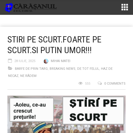
STIRI PE SCURT.FOARTE PE
SCURT.SI PUTIN UMOR!!!
28 IULIE, 2025
MIHAI MATEI
BARFE DE PRIN TARG
,
BREAKING NEWS
,
DE TOT FELUL
,
HAZ DE
NECAZ
,
NE RÂDEM
555
0 COMMENTS