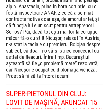
ridicând din umeri, probabil admirând peisajul
alpin. Anastasiu, prins în hora corupției cu o
fostă inspectoare ANAF, zice că a semnat
contracte fictive doar așa, de amorul artei, și
că funcția lui e un scut pentru antreprenori.
Serios? Păi, dacă tot ești martor la corupție,
măcar fă-o cu stil! Nicușor, relaxat în Austria,
n-a stat la taclale cu premierul Bolojan despre
subiect, că doar n-o să-și strice concediul cu
astfel de fleacuri. Între timp, Bucureștiul
așteaptă să fie „o problemă mare” rezolvată,
dar Nicușor e ocupat cu diplomația vieneză.
Prost să fii să te întorci acum!
SUPER-PIETONUL DIN CLUJ:
LOVIT DE MAȘINĂ, ARUNCAT 15