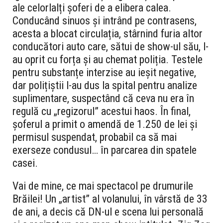
ale celorlalți șoferi de a elibera calea.
Conducând sinuos și intrând pe contrasens,
acesta a blocat circulația, stârnind furia altor
conducători auto care, sătui de show-ul său, l-
au oprit cu forța și au chemat poliția. Testele
pentru substanțe interzise au ieșit negative,
dar polițiștii l-au dus la spital pentru analize
suplimentare, suspectând că ceva nu era în
regulă cu „regizorul” acestui haos. În final,
șoferul a primit o amendă de 1.250 de lei și
permisul suspendat, probabil ca să mai
exerseze condusul… în parcarea din spatele
casei.
Vai de mine, ce mai spectacol pe drumurile
Brăilei! Un „artist” al volanului, în vârstă de 33
de ani, a decis că DN-ul e scena lui personală