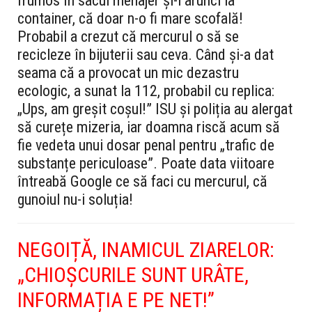
frumos în sacul menajer și-l arunci la
container, că doar n-o fi mare scofală!
Probabil a crezut că mercurul o să se
recicleze în bijuterii sau ceva. Când și-a dat
seama că a provocat un mic dezastru
ecologic, a sunat la 112, probabil cu replica:
„Ups, am greșit coșul!” ISU și poliția au alergat
să curețe mizeria, iar doamna riscă acum să
fie vedeta unui dosar penal pentru „trafic de
substanțe periculoase”. Poate data viitoare
întreabă Google ce să faci cu mercurul, că
gunoiul nu-i soluția!
NEGOIȚĂ, INAMICUL ZIARELOR:
„CHIOȘCURILE SUNT URÂTE,
INFORMAȚIA E PE NET!”