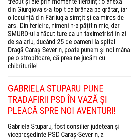
trecut și ele prin momente fierbinți: o anexă
din Giurgiova s-a topit ca brânza pe grătar, iar
o locuință din Fârliug a simțit și ea miros de
ars. Din fericire, nimeni n-a pățit nimic, dar
SMURD-ul a făcut ture ca un taximetrist în zi
de salariu, ducând 25 de oameni la spital.
Dragă Caraș-Severin, poate punem și noi mâna
pe o stropitoare, că prea ne jucăm cu
chibriturile!
GABRIELA STUPARU PUNE
TRADAFIRII PSD ÎN VAZĂ ȘI
PLEACĂ SPRE NOI AVENTURI!
Gabriela Stuparu, fost consilier județean și
vicepreședinte PSD Caraș-Severin, a