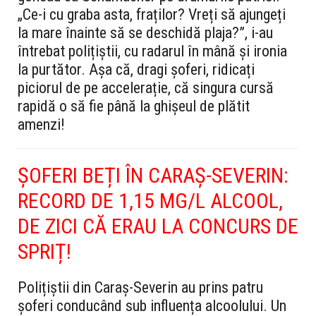
„Ce-i cu graba asta, fraților? Vreți să ajungeți
la mare înainte să se deschidă plaja?”, i-au
întrebat polițiștii, cu radarul în mână și ironia
la purtător. Așa că, dragi șoferi, ridicați
piciorul de pe accelerație, că singura cursă
rapidă o să fie până la ghișeul de plătit
amenzi!
ȘOFERI BEȚI ÎN CARAȘ-SEVERIN:
RECORD DE 1,15 MG/L ALCOOL,
DE ZICI CĂ ERAU LA CONCURS DE
SPRIȚ!
Polițiștii din Caraș-Severin au prins patru
șoferi conducând sub influența alcoolului. Un