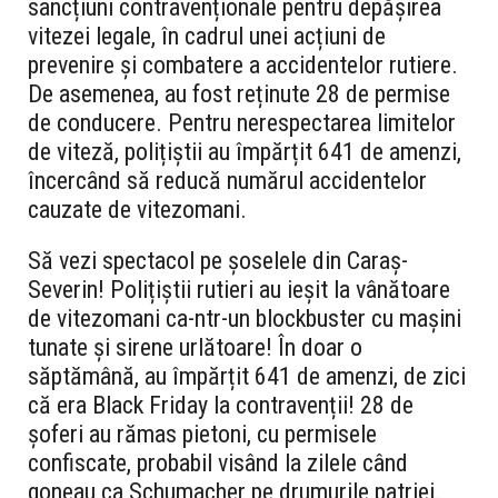
sancțiuni contravenționale pentru depășirea
vitezei legale, în cadrul unei acțiuni de
prevenire și combatere a accidentelor rutiere.
De asemenea, au fost reținute 28 de permise
de conducere. Pentru nerespectarea limitelor
de viteză, polițiștii au împărțit 641 de amenzi,
încercând să reducă numărul accidentelor
cauzate de vitezomani.
Să vezi spectacol pe șoselele din Caraș-
Severin! Polițiștii rutieri au ieșit la vânătoare
de vitezomani ca-ntr-un blockbuster cu mașini
tunate și sirene urlătoare! În doar o
săptămână, au împărțit 641 de amenzi, de zici
că era Black Friday la contravenții! 28 de
șoferi au rămas pietoni, cu permisele
confiscate, probabil visând la zilele când
goneau ca Schumacher pe drumurile patriei.