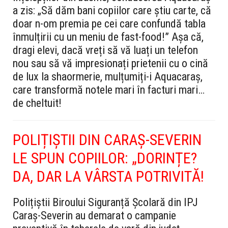
a zis: „Să dăm bani copiilor care știu carte, că
doar n-om premia pe cei care confundă tabla
înmulțirii cu un meniu de fast-food!” Așa că,
dragi elevi, dacă vreți să vă luați un telefon
nou sau să vă impresionați prietenii cu o cină
de lux la shaormerie, mulțumiți-i Aquacaraș,
care transformă notele mari în facturi mari…
de cheltuit!
POLIȚIȘTII DIN CARAȘ-SEVERIN
LE SPUN COPIILOR: „DORINȚE?
DA, DAR LA VÂRSTA POTRIVITĂ!
Polițiștii Biroului Siguranță Școlară din IPJ
Caraș-Severin au demarat o campanie