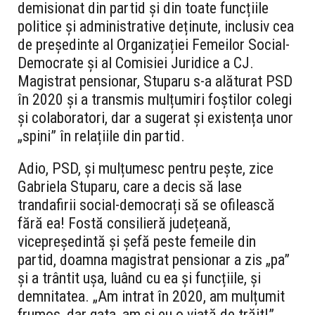
demisionat din partid și din toate funcțiile
politice și administrative deținute, inclusiv cea
de președinte al Organizației Femeilor Social-
Democrate și al Comisiei Juridice a CJ.
Magistrat pensionar, Stuparu s-a alăturat PSD
în 2020 și a transmis mulțumiri foștilor colegi
și colaboratori, dar a sugerat și existența unor
„spini” în relațiile din partid.
Adio, PSD, și mulțumesc pentru pește, zice
Gabriela Stuparu, care a decis să lase
trandafirii social-democrați să se ofilească
fără ea! Fostă consilieră județeană,
vicepreședintă și șefă peste femeile din
partid, doamna magistrat pensionar a zis „pa”
și a trântit ușa, luând cu ea și funcțiile, și
demnitatea. „Am intrat în 2020, am mulțumit
frumos, dar gata, am și eu o viață de trăit!”,