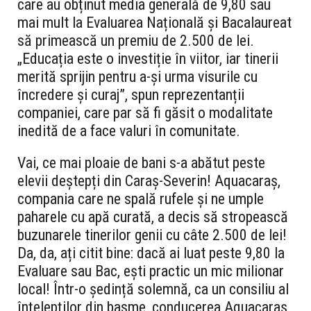
care au obținut media generală de 9,80 sau
mai mult la Evaluarea Națională și Bacalaureat
să primească un premiu de 2.500 de lei.
„Educația este o investiție în viitor, iar tinerii
merită sprijin pentru a-și urma visurile cu
încredere și curaj”, spun reprezentanții
companiei, care par să fi găsit o modalitate
inedită de a face valuri în comunitate.
Vai, ce mai ploaie de bani s-a abătut peste
elevii deștepți din Caraș-Severin! Aquacaraș,
compania care ne spală rufele și ne umple
paharele cu apă curată, a decis să stropească
buzunarele tinerilor genii cu câte 2.500 de lei!
Da, da, ați citit bine: dacă ai luat peste 9,80 la
Evaluare sau Bac, ești practic un mic milionar
local! Într-o ședință solemnă, ca un consiliu al
înțelepților din basme, conducerea Aquacaraș