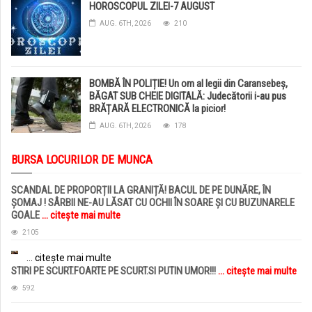
HOROSCOPUL ZILEI-7 AUGUST
AUG. 6TH, 2026
210
BOMBĂ ÎN POLIȚIE! Un om al legii din Caransebeș,
BĂGAT SUB CHEIE DIGITALĂ: Judecătorii i-au pus
BRĂȚARĂ ELECTRONICĂ la picior!
AUG. 6TH, 2026
178
BURSA LOCURILOR DE MUNCA
SCANDAL DE PROPORȚII LA GRANIȚĂ! BACUL DE PE DUNĂRE, ÎN
ȘOMAJ ! SÂRBII NE-AU LĂSAT CU OCHII ÎN SOARE ȘI CU BUZUNARELE
GOALE
... citește mai multe
2105
... citește mai multe
STIRI PE SCURT.FOARTE PE SCURT.SI PUTIN UMOR!!!
... citește mai multe
592