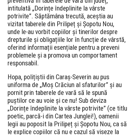
preventivă în taberele de vară din județ,
intitulată „Dorințe îndeplinite la vârste
potrivite”. Săptămâna trecută, aceștia au
vizitat taberele din Prilipeț și Șopotu Nou,
unde le-au vorbit copiilor și tinerilor despre
drepturile și obligațiile lor în funcție de vârstă,
oferind informații esențiale pentru a preveni
problemele și a promova un comportament
responsabil.
Hopa, polițiștii din Caraș-Severin au pus
uniforma de „Moș Crăciun al sfaturilor” și au
pornit prin taberele de vară să le spună
puștilor ce au voie și ce nu! Sub deviza
„Dorințe îndeplinite la vârste potrivite” (ce titlu
poetic, parcă-i din Cartea Junglei!), oamenii
legii au poposit la Prilipeț și Șopotu Nou, ca să
le explice copiilor că nu e cazul să viseze la