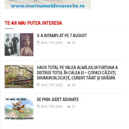
TE-AR MAI PUTEA INTERESA
S-A INTAMPLAT PE 7 AUGUST
AUG. 7TH, 2026
24
HAOS TOTAL PE VALEA ALMĂJULUI! FURTUNA A
DISTRUS TOTUL ÎN CALEA EI – COPACI CĂZUȚI,
DRUMURI BLOCAȚE, CURENT TĂIAT ȘI GRĂDINI
DISTRUSE DE GRINDINĂ!
AUG. 7TH, 2026
44
DE PRIN JUDET ADUNATE
AUG. 7TH, 2026
37