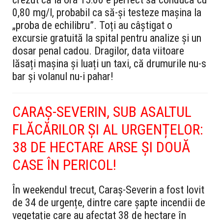
0,80 mg/l, probabil ca să-și testeze mașina la
„proba de echilibru”. Toți au câștigat o
excursie gratuită la spital pentru analize și un
dosar penal cadou. Dragilor, data viitoare
lăsați mașina și luați un taxi, că drumurile nu-s
bar și volanul nu-i pahar!
CARAȘ-SEVERIN, SUB ASALTUL
FLĂCĂRILOR ȘI AL URGENȚELOR:
38 DE HECTARE ARSE ȘI DOUĂ
CASE ÎN PERICOL!
În weekendul trecut, Caraș-Severin a fost lovit
de 34 de urgențe, dintre care șapte incendii de
vegetație care au afectat 38 de hectare în