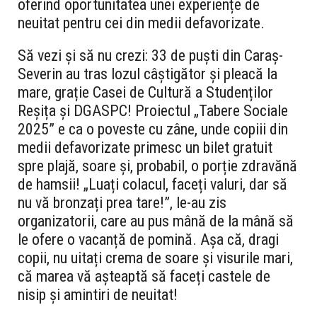
oferind oportunitatea unei experiențe de
neuitat pentru cei din medii defavorizate.
Să vezi și să nu crezi: 33 de puști din Caraș-
Severin au tras lozul câștigător și pleacă la
mare, grație Casei de Cultură a Studenților
Reșița și DGASPC! Proiectul „Tabere Sociale
2025” e ca o poveste cu zâne, unde copiii din
medii defavorizate primesc un bilet gratuit
spre plajă, soare și, probabil, o porție zdravănă
de hamsii! „Luați colacul, faceți valuri, dar să
nu vă bronzați prea tare!”, le-au zis
organizatorii, care au pus mână de la mână să
le ofere o vacanță de pomină. Așa că, dragi
copii, nu uitați crema de soare și visurile mari,
că marea vă așteaptă să faceți castele de
nisip și amintiri de neuitat!