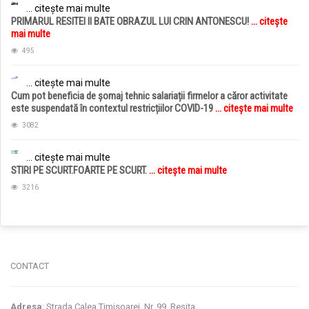
... citește mai multe
PRIMARUL RESITEI II BATE OBRAZUL LUI CRIN ANTONESCU!
... citește
mai multe
495
... citește mai multe
Cum pot beneficia de șomaj tehnic salariații firmelor a căror activitate
este suspendată în contextul restricțiilor COVID-19
... citește mai multe
3082
... citește mai multe
STIRI PE SCURT.FOARTE PE SCURT.
... citește mai multe
3216
jucarii copii
magazin copii
CONTACT
Adresa
: Strada Calea Timisoarei, Nr. 99, Reșița