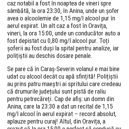
caz notabil a fost în noaptea de vineri spre
sâmbătă, la ora 23:30, în Anina, unde un șofer
avea o alcoolemie de 1,15 mg/l alcool pur în
aerul expirat. Un alt caz a fost în Oravița,
vineri, la ora 15:00, unde un conducător auto a
fost depistat cu 0,80 mg/l alcool pur. Toți
șoferii au fost duși la spital pentru analize, iar
polițiștii au deschis dosare penale.
Se pare că în Caraș-Severin volanul e mai bine
udat cu alcool decât cu apă sfințită! Polițiștii
au prins patru maeștri ai spritului care credeau
că drumurile județului sunt pistă de raliu
pentru petrecăreți. Cap de afiș: un domn din
Anina, care la 23:30 a dat un recital de 1,15
mg/l alcool în aerul expirat – record absolut,
aplauze pentru curaj! Altul, din Oravița, a
crezut că la ora 15:00 e perfect să conducă cu