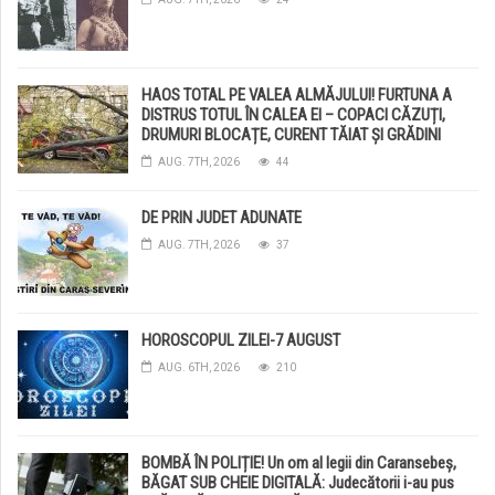
HAOS TOTAL PE VALEA ALMĂJULUI! FURTUNA A
DISTRUS TOTUL ÎN CALEA EI – COPACI CĂZUȚI,
DRUMURI BLOCAȚE, CURENT TĂIAT ȘI GRĂDINI
DISTRUSE DE GRINDINĂ!
AUG. 7TH, 2026
44
DE PRIN JUDET ADUNATE
AUG. 7TH, 2026
37
HOROSCOPUL ZILEI-7 AUGUST
AUG. 6TH, 2026
210
BOMBĂ ÎN POLIȚIE! Un om al legii din Caransebeș,
BĂGAT SUB CHEIE DIGITALĂ: Judecătorii i-au pus