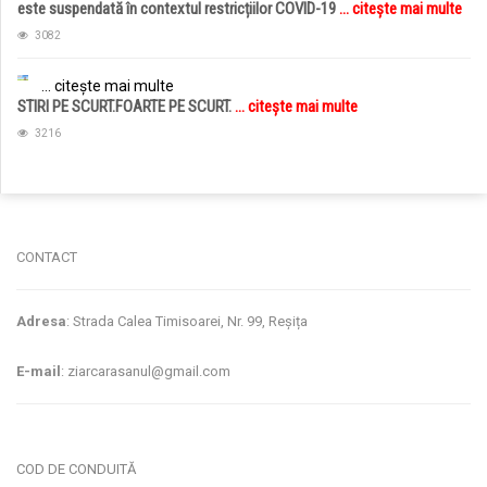
este suspendată în contextul restricțiilor COVID-19
... citește mai multe
3082
... citește mai multe
STIRI PE SCURT.FOARTE PE SCURT.
... citește mai multe
3216
jucarii copii
magazin copii
CONTACT
Adresa
: Strada Calea Timisoarei, Nr. 99, Reșița
E-mail
: ziarcarasanul@gmail.com
COD DE CONDUITĂ