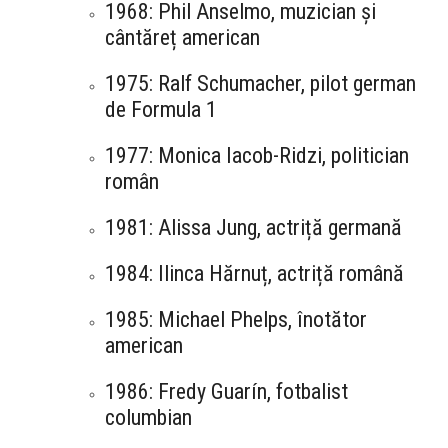
1968: Phil Anselmo, muzician și
cântăreț american
1975: Ralf Schumacher, pilot german
de Formula 1
1977: Monica Iacob-Ridzi, politician
român
1981: Alissa Jung, actriță germană
1984: Ilinca Hărnuț, actriță română
1985: Michael Phelps, înotător
american
1986: Fredy Guarín, fotbalist
columbian