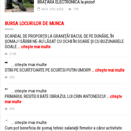
BRĂȚARĂ ELECTRONICĂ la picior!
AUG. 6TH, 2026
178
BURSA LOCURILOR DE MUNCA
SCANDAL DE PROPORȚII LA GRANIȚĂ! BACUL DE PE DUNĂRE, ÎN
ȘOMAJ ! SÂRBII NE-AU LĂSAT CU OCHII ÎN SOARE ȘI CU BUZUNARELE
GOALE
... citește mai multe
2105
... citește mai multe
STIRI PE SCURT.FOARTE PE SCURT.SI PUTIN UMOR!!!
... citește mai multe
592
... citește mai multe
PRIMARUL RESITEI II BATE OBRAZUL LUI CRIN ANTONESCU!
... citește
mai multe
495
... citește mai multe
Cum pot beneficia de șomaj tehnic salariații firmelor a căror activitate