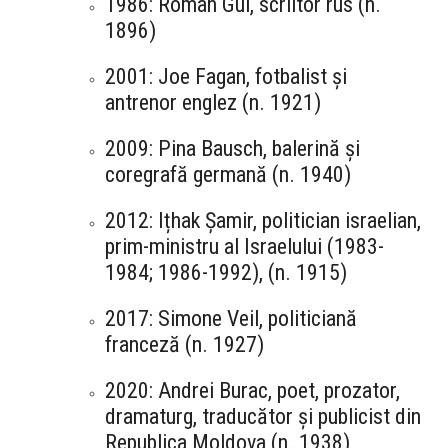
1986: Roman Gul, scriitor rus (n.
1896)
2001: Joe Fagan, fotbalist și
antrenor englez (n. 1921)
2009: Pina Bausch, balerină și
coregrafă germană (n. 1940)
2012: Ițhak Șamir, politician israelian,
prim-ministru al Israelului (1983-
1984; 1986-1992), (n. 1915)
2017: Simone Veil, politiciană
franceză (n. 1927)
2020: Andrei Burac, poet, prozator,
dramaturg, traducător și publicist din
Republica Moldova (n. 1938)