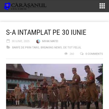
S-A INTAMPLAT PE 30 IUNIE
30 IUNIE, 2025
MIHAI MATEI
BARFE DE PRIN TARG
,
BREAKING NEWS
,
DE TOT FELUL
260
0 COMMENTS