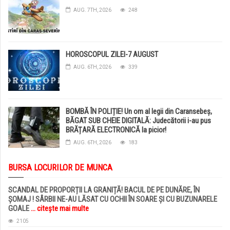
AUG. 7TH, 2026
248
HOROSCOPUL ZILEI-7 AUGUST
AUG. 6TH, 2026
339
BOMBĂ ÎN POLIȚIE! Un om al legii din Caransebeș,
BĂGAT SUB CHEIE DIGITALĂ: Judecătorii i-au pus
BRĂȚARĂ ELECTRONICĂ la picior!
AUG. 6TH, 2026
183
BURSA LOCURILOR DE MUNCA
SCANDAL DE PROPORȚII LA GRANIȚĂ! BACUL DE PE DUNĂRE, ÎN
ȘOMAJ ! SÂRBII NE-AU LĂSAT CU OCHII ÎN SOARE ȘI CU BUZUNARELE
GOALE
... citește mai multe
2105