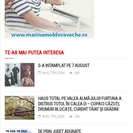
TE-AR MAI PUTEA INTERESA
S-A INTAMPLAT PE 7 AUGUST
AUG. 7TH, 2026
183
HAOS TOTAL PE VALEA ALMĂJULUI! FURTUNA A
DISTRUS TOTUL ÎN CALEA EI – COPACI CĂZUȚI,
DRUMURI BLOCAȚE, CURENT TĂIAT ȘI GRĂDINI
DISTRUSE DE GRINDINĂ!
AUG. 7TH, 2026
164
DE PRIN JUDET ADUNATE