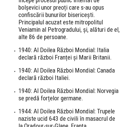
începe procesul public intentat de
bolșevici unor preoți care s-au opus
confiscării bunurilor bisericești.
Principalul acuzat este mitropolitul
Veniamin al Petrogradului, și, alături de el,
alte 86 de persoane.
1940: Al Doilea Război Mondial: Italia
declară război Franței și Marii Britanii.
1940: Al Doilea Război Mondial: Canada
declară război Italiei.
1940: Al Doilea Război Mondial: Norvegia
se predă forțelor germane.
1944: Al Doilea Război Mondial: Trupele
naziste ucid 643 de civili în masacrul de
la Oradour-sur-Glane, Franța.