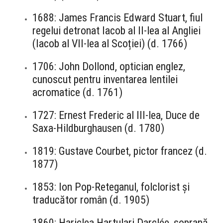
1688: James Francis Edward Stuart, fiul
regelui detronat Iacob al II-lea al Angliei
(Iacob al VII-lea al Scoției) (d. 1766)
1706: John Dollond, optician englez,
cunoscut pentru inventarea lentilei
acromatice (d. 1761)
1727: Ernest Frederic al III-lea, Duce de
Saxa-Hildburghausen (d. 1780)
1819: Gustave Courbet, pictor francez (d.
1877)
1853: Ion Pop-Reteganul, folclorist și
traducător român (d. 1905)
1860: Hariclea Hartulari Darclée, soprană