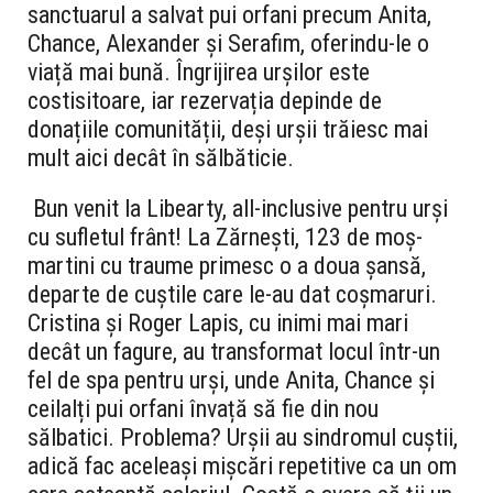
sanctuarul a salvat pui orfani precum Anita,
Chance, Alexander și Serafim, oferindu-le o
viață mai bună. Îngrijirea urșilor este
costisitoare, iar rezervația depinde de
donațiile comunității, deși urșii trăiesc mai
mult aici decât în sălbăticie.
Bun venit la Libearty, all-inclusive pentru urși
cu sufletul frânt! La Zărnești, 123 de moș-
martini cu traume primesc o a doua șansă,
departe de cuștile care le-au dat coșmaruri.
Cristina și Roger Lapis, cu inimi mai mari
decât un fagure, au transformat locul într-un
fel de spa pentru urși, unde Anita, Chance și
ceilalți pui orfani învață să fie din nou
sălbatici. Problema? Urșii au sindromul cuștii,
adică fac aceleași mișcări repetitive ca un om