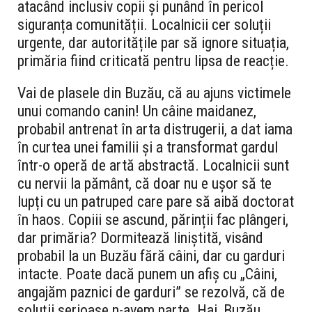
atacând inclusiv copii și punând în pericol
siguranța comunității. Localnicii cer soluții
urgente, dar autoritățile par să ignore situația,
primăria fiind criticată pentru lipsa de reacție.
Vai de plasele din Buzău, că au ajuns victimele
unui comando canin! Un câine maidanez,
probabil antrenat în arta distrugerii, a dat iama
în curtea unei familii și a transformat gardul
într-o operă de artă abstractă. Localnicii sunt
cu nervii la pământ, că doar nu e ușor să te
lupți cu un patruped care pare să aibă doctorat
în haos. Copiii se ascund, părinții fac plângeri,
dar primăria? Dormitează liniștită, visând
probabil la un Buzău fără câini, dar cu garduri
intacte. Poate dacă punem un afiș cu „Câini,
angajăm paznici de garduri” se rezolvă, că de
soluții serioase n-avem parte. Hai, Buzău,