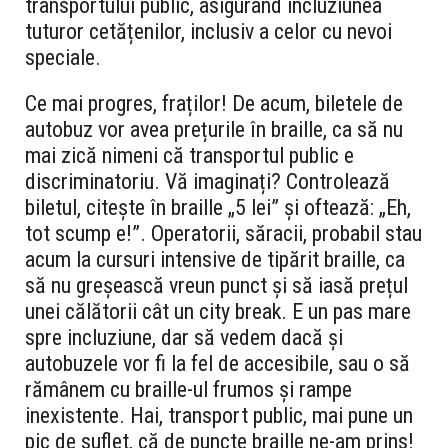
transportului public, asigurând incluziunea
tuturor cetățenilor, inclusiv a celor cu nevoi
speciale.
Ce mai progres, fraților! De acum, biletele de
autobuz vor avea prețurile în braille, ca să nu
mai zică nimeni că transportul public e
discriminatoriu. Vă imaginați? Controlează
biletul, citește în braille „5 lei” și oftează: „Eh,
tot scump e!”. Operatorii, săracii, probabil stau
acum la cursuri intensive de tipărit braille, ca
să nu greșească vreun punct și să iasă prețul
unei călătorii cât un city break. E un pas mare
spre incluziune, dar să vedem dacă și
autobuzele vor fi la fel de accesibile, sau o să
rămânem cu braille-ul frumos și rampe
inexistente. Hai, transport public, mai pune un
pic de suflet, că de puncte braille ne-am prins!