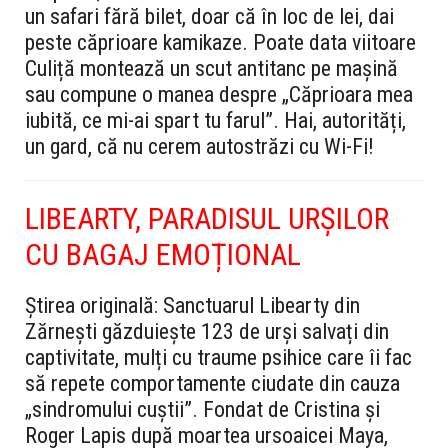
un safari fără bilet, doar că în loc de lei, dai
peste căprioare kamikaze. Poate data viitoare
Culiță montează un scut antitanc pe mașină
sau compune o manea despre „Căprioara mea
iubită, ce mi-ai spart tu farul”. Hai, autorități,
un gard, că nu cerem autostrăzi cu Wi-Fi!
LIBEARTY, PARADISUL URȘILOR
CU BAGAJ EMOȚIONAL
Știrea originală:
Sanctuarul Libearty din
Zărnești găzduiește 123 de urși salvați din
captivitate, mulți cu traume psihice care îi fac
să repete comportamente ciudate din cauza
„sindromului cuștii”. Fondat de Cristina și
Roger Lapis după moartea ursoaicei Maya,