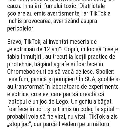
cauza inhalării fumului toxic. Districtele
școlare au emis avertismente, iar TikTok a
închis provocarea, avertizând asupra
pericolelor.
Bravo, TikTok, ai inventat meseria de
„electrician de 12 ani”! Copiii, în loc să învețe
tabla înmulțirii, au trecut la lecții practice de
pirotehnie, băgând agrafe și foarfece în
Chromebook-uri ca să vadă ce iese. Spoiler:
iese fum, panică și pompieri! În SUA, școlile s-
au transformat în laboratoare de experimente
electrice, cu elevi care par să creadă că
laptopul e un joc de Lego. Un geniu a băgat
foarfece în port și a trimis un coleg la spital –
probabil voia să fie viral, nu vital. TikTok a zis
„stop joc”, dar parcă-l vedem pe următorul