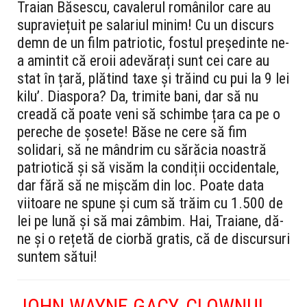
Traian Băsescu, cavalerul românilor care au
supraviețuit pe salariul minim! Cu un discurs
demn de un film patriotic, fostul președinte ne-
a amintit că eroii adevărați sunt cei care au
stat în țară, plătind taxe și trăind cu pui la 9 lei
kilu’. Diaspora? Da, trimite bani, dar să nu
creadă că poate veni să schimbe țara ca pe o
pereche de șosete! Băse ne cere să fim
solidari, să ne mândrim cu sărăcia noastră
patriotică și să visăm la condiții occidentale,
dar fără să ne mișcăm din loc. Poate data
viitoare ne spune și cum să trăim cu 1.500 de
lei pe lună și să mai zâmbim. Hai, Traiane, dă-
ne și o rețetă de ciorbă gratis, că de discursuri
suntem sătui!
JOHN WAYNE GACY, CLOWNUL