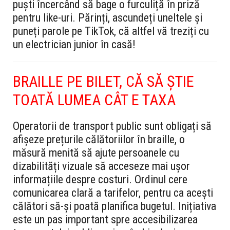
puști încercând să bage o furculiță în priză
pentru like-uri. Părinți, ascundeți uneltele și
puneți parole pe TikTok, că altfel vă treziți cu
un electrician junior în casă!
BRAILLE PE BILET, CĂ SĂ ȘTIE
TOATĂ LUMEA CÂT E TAXA
Operatorii de transport public sunt obligați să
afișeze prețurile călătoriilor în braille, o
măsură menită să ajute persoanele cu
dizabilități vizuale să acceseze mai ușor
informațiile despre costuri. Ordinul cere
comunicarea clară a tarifelor, pentru ca acești
călători să-și poată planifica bugetul. Inițiativa
este un pas important spre accesibilizarea