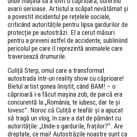
unde mașina sa a lovit o căprioară, suferind
avarii serioase. Artistul a scăpat nevătămat și
a povestit incidentul pe rețelele sociale,
criticând autoritățile pentru lipsa gardurilor de
protecție pe autostrăzi. El a cerut măsuri
pentru a preveni astfel de accidente, subliniind
pericolul pe care îl reprezintă animalele care
traversează drumurile.
Culiță Sterp, omul care a transformat
autostrada într-un reality show cu căprioare!
Bietul artist gonea liniștit, când BAM! – o
căprioară i-a făcut mașina zob, de parcă era
concurentă la „România, te iubesc, dar te și
lovesc”. Noroc că Culiță e teafăr și a apucat
să tragă un vlog, în care a dat de pământ cu
autoritățile: „Unde-s gardurile, fraților?”. Are
dreptate, ce mai! Autostrăzile noastre sunt ca