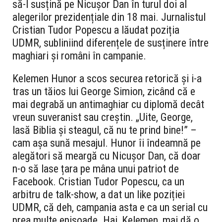
să-l susțină pe Nicușor Dan în turul doi al
alegerilor prezidențiale din 18 mai. Jurnalistul
Cristian Tudor Popescu a lăudat poziția
UDMR, subliniind diferențele de susținere între
maghiari și români în campanie.
Kelemen Hunor a scos securea retorică și i-a
tras un tăios lui George Simion, zicând că e
mai degrabă un antimaghiar cu diplomă decât
vreun suveranist sau creștin. „Uite, George,
lasă Biblia și steagul, că nu te prind bine!” –
cam așa sună mesajul. Hunor îi îndeamnă pe
alegători să meargă cu Nicușor Dan, că doar
n-o să lase țara pe mâna unui patriot de
Facebook. Cristian Tudor Popescu, ca un
arbitru de talk-show, a dat un like poziției
UDMR, că deh, campania asta e ca un serial cu
prea multe episoade. Hai, Kelemen, mai dă o