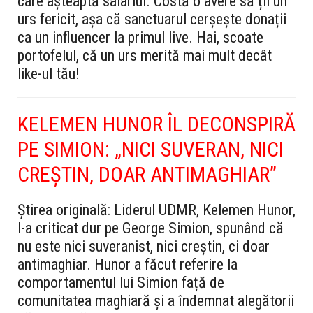
care așteaptă salariul. Costă o avere să ții un
urs fericit, așa că sanctuarul cerșește donații
ca un influencer la primul live. Hai, scoate
portofelul, că un urs merită mai mult decât
like-ul tău!
KELEMEN HUNOR ÎL DECONSPIRĂ
PE SIMION: „NICI SUVERAN, NICI
CREȘTIN, DOAR ANTIMAGHIAR”
Știrea originală:
Liderul UDMR, Kelemen Hunor,
l-a criticat dur pe George Simion, spunând că
nu este nici suveranist, nici creștin, ci doar
antimaghiar. Hunor a făcut referire la
comportamentul lui Simion față de
comunitatea maghiară și a îndemnat alegătorii