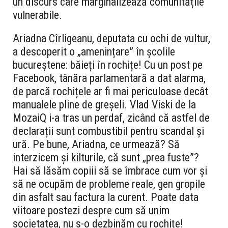
un discurs care marginalizează comunitățile
vulnerabile.
Ariadna Cîrligeanu, deputata cu ochi de vultur,
a descoperit o „amenințare” în școlile
bucureștene: băieți în rochițe! Cu un post pe
Facebook, tânăra parlamentară a dat alarma,
de parcă rochițele ar fi mai periculoase decât
manualele pline de greșeli. Vlad Viski de la
MozaiQ i-a tras un perdaf, zicând că astfel de
declarații sunt combustibil pentru scandal și
ură. Pe bune, Ariadna, ce urmează? Să
interzicem și kilturile, că sunt „prea fuste”?
Hai să lăsăm copiii să se îmbrace cum vor și
să ne ocupăm de probleme reale, gen gropile
din asfalt sau factura la curent. Poate data
viitoare postezi despre cum să unim
societatea, nu s-o dezbinăm cu rochițe!