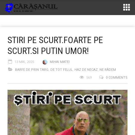
STIRI PE SCURT.FOARTE PE
SCURT.SI PUTIN UMOR!
13 MAI, 2025
MIHAI MATEI
BARFE DE PRIN TARG
,
DE TOT FELUL
,
HAZ DE NECAZ
,
NE RÂDEM
569
0 COMMENTS