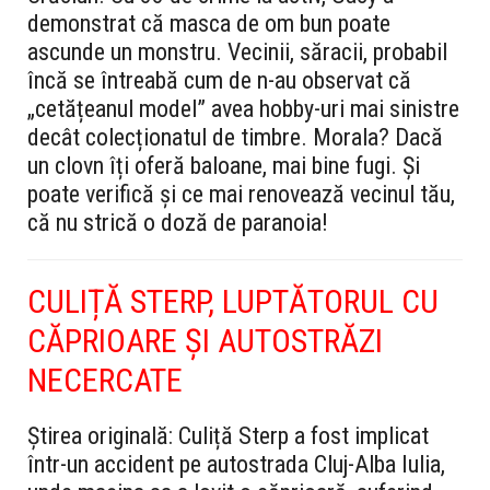
demonstrat că masca de om bun poate
ascunde un monstru. Vecinii, săracii, probabil
încă se întreabă cum de n-au observat că
„cetățeanul model” avea hobby-uri mai sinistre
decât colecționatul de timbre. Morala? Dacă
un clovn îți oferă baloane, mai bine fugi. Și
poate verifică și ce mai renovează vecinul tău,
că nu strică o doză de paranoia!
CULIȚĂ STERP, LUPTĂTORUL CU
CĂPRIOARE ȘI AUTOSTRĂZI
NECERCATE
Știrea originală:
Culiță Sterp a fost implicat
într-un accident pe autostrada Cluj-Alba Iulia,