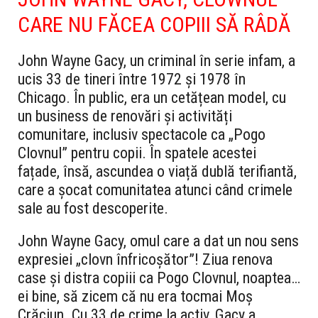
CARE NU FĂCEA COPIII SĂ RÂDĂ
John Wayne Gacy, un criminal în serie infam, a
ucis 33 de tineri între 1972 și 1978 în
Chicago. În public, era un cetățean model, cu
un business de renovări și activități
comunitare, inclusiv spectacole ca „Pogo
Clovnul” pentru copii. În spatele acestei
fațade, însă, ascundea o viață dublă terifiantă,
care a șocat comunitatea atunci când crimele
sale au fost descoperite.
John Wayne Gacy, omul care a dat un nou sens
expresiei „clovn înfricoșător”! Ziua renova
case și distra copiii ca Pogo Clovnul, noaptea…
ei bine, să zicem că nu era tocmai Moș
Crăciun. Cu 33 de crime la activ, Gacy a