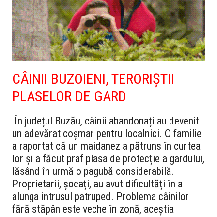
CÂINII BUZOIENI, TERORIȘTII
PLASELOR DE GARD
În județul Buzău, câinii abandonați au devenit
un adevărat coșmar pentru localnici. O familie
a raportat că un maidanez a pătruns în curtea
lor și a făcut praf plasa de protecție a gardului,
lăsând în urmă o pagubă considerabilă.
Proprietarii, șocați, au avut dificultăți în a
alunga intrusul patruped. Problema câinilor
fără stăpân este veche în zonă, aceștia