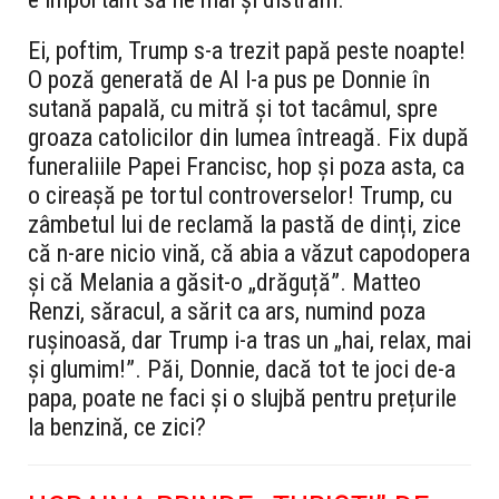
Ei, poftim, Trump s-a trezit papă peste noapte!
O poză generată de AI l-a pus pe Donnie în
sutană papală, cu mitră și tot tacâmul, spre
groaza catolicilor din lumea întreagă. Fix după
funeraliile Papei Francisc, hop și poza asta, ca
o cireașă pe tortul controverselor! Trump, cu
zâmbetul lui de reclamă la pastă de dinți, zice
că n-are nicio vină, că abia a văzut capodopera
și că Melania a găsit-o „drăguță”. Matteo
Renzi, săracul, a sărit ca ars, numind poza
rușinoasă, dar Trump i-a tras un „hai, relax, mai
și glumim!”. Păi, Donnie, dacă tot te joci de-a
papa, poate ne faci și o slujbă pentru prețurile
la benzină, ce zici?