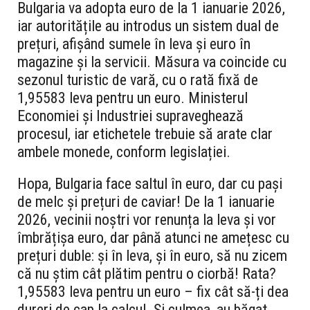
Bulgaria va adopta euro de la 1 ianuarie 2026,
iar autoritățile au introdus un sistem dual de
prețuri, afișând sumele în leva și euro în
magazine și la servicii. Măsura va coincide cu
sezonul turistic de vară, cu o rată fixă de
1,95583 leva pentru un euro. Ministerul
Economiei și Industriei supraveghează
procesul, iar etichetele trebuie să arate clar
ambele monede, conform legislației.
Hopa, Bulgaria face saltul în euro, dar cu pași
de melc și prețuri de caviar! De la 1 ianuarie
2026, vecinii noștri vor renunța la leva și vor
îmbrățișa euro, dar până atunci ne amețesc cu
prețuri duble: și în leva, și în euro, să nu zicem
că nu știm cât plătim pentru o ciorbă! Rata?
1,95583 leva pentru un euro – fix cât să-ți dea
dureri de cap la calcul. Și culmea, au băgat