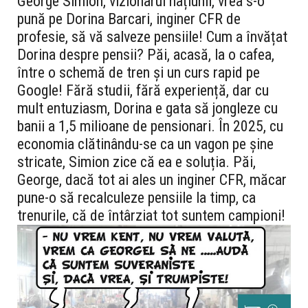
George Simion, vizionarul națiunii, vrea s-o
pună pe Dorina Barcari, inginer CFR de
profesie, să vă salveze pensiile! Cum a învățat
Dorina despre pensii? Păi, acasă, la o cafea,
între o schemă de tren și un curs rapid pe
Google! Fără studii, fără experiență, dar cu
mult entuziasm, Dorina e gata să jongleze cu
banii a 1,5 milioane de pensionari. În 2025, cu
economia clătinându-se ca un vagon pe șine
stricate, Simion zice că ea e soluția. Păi,
George, dacă tot ai ales un inginer CFR, măcar
pune-o să recalculeze pensiile la timp, ca
trenurile, că de întârziat tot suntem campioni!