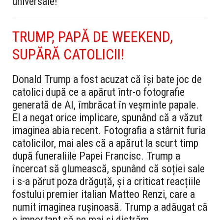
universale!
TRUMP, PAPĂ DE WEEKEND,
SUPĂRĂ CATOLICII!
Donald Trump a fost acuzat că își bate joc de
catolici după ce a apărut într-o fotografie
generată de AI, îmbrăcat în veșminte papale.
El a negat orice implicare, spunând că a văzut
imaginea abia recent. Fotografia a stârnit furia
catolicilor, mai ales că a apărut la scurt timp
după funeraliile Papei Francisc. Trump a
încercat să glumească, spunând că soției sale
i s-a părut poza drăguță, și a criticat reacțiile
fostului premier italian Matteo Renzi, care a
numit imaginea rușinoasă. Trump a adăugat că
e important să ne mai și distrăm.