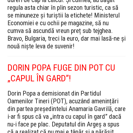
regula asta chiar în plin sezon turistic, ca să
se minuneze și turiștii la etichete! Ministerul
Economiei e cu ochii pe magazine, să nu
cumva să ascundă vreun preț sub tejghea.
Bravo, Bulgaria, treci la euro, dar mai lasă-ne și
nouă niște leva de suvenir!
DORIN POPA FUGE DIN POT CU
„CAPUL ÎN GARD”!
Dorin Popa a demisionat din Partidul
Oamenilor Tineri (POT), acuzând amenințări
din partea președintelui Anamaria Gavrilă, care
i-ar fi spus că va „intra cu capul în gard” dacă
nu-i face pe plac. Deputatul din Argeș a spus
că a realizat că nu mai e tânăr și a părăsit