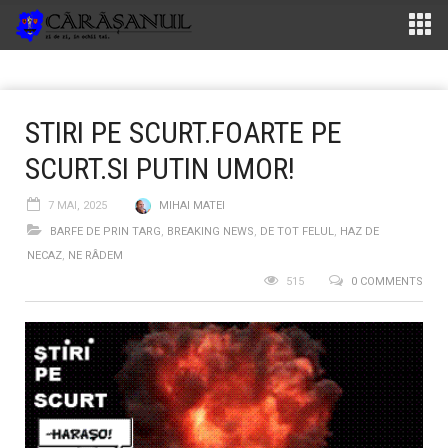
STIRI PE SCURT.FOARTE PE
SCURT.SI PUTIN UMOR!
7 MAI, 2025
MIHAI MATEI
BARFE DE PRIN TARG
,
BREAKING NEWS
,
DE TOT FELUL
,
HAZ DE
NECAZ
,
NE RÂDEM
515
0 COMMENTS