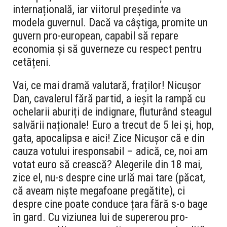
internațională, iar viitorul președinte va
modela guvernul. Dacă va câștiga, promite un
guvern pro-european, capabil să repare
economia și să guverneze cu respect pentru
cetățeni.
Vai, ce mai dramă valutară, fraților! Nicușor
Dan, cavalerul fără partid, a ieșit la rampă cu
ochelarii aburiți de indignare, fluturând steagul
salvării naționale! Euro a trecut de 5 lei și, hop,
gata, apocalipsa e aici! Zice Nicușor că e din
cauza votului iresponsabil – adică, ce, noi am
votat euro să crească? Alegerile din 18 mai,
zice el, nu-s despre cine urlă mai tare (păcat,
că aveam niște megafoane pregătite), ci
despre cine poate conduce țara fără s-o bage
în gard. Cu viziunea lui de supererou pro-