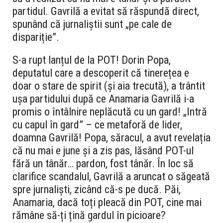
partidul. Gavrilă a evitat să răspundă direct,
spunând că jurnaliștii sunt „pe cale de
dispariție”.
S-a rupt lanțul de la POT! Dorin Popa,
deputatul care a descoperit că tinerețea e
doar o stare de spirit (și aia trecută), a trântit
ușa partidului după ce Anamaria Gavrilă i-a
promis o întâlnire neplăcută cu un gard! „Intră
cu capul în gard” – ce metaforă de lider,
doamna Gavrilă! Popa, săracul, a avut revelația
că nu mai e june și a zis pas, lăsând POT-ul
fără un tânăr… pardon, fost tânăr. În loc să
clarifice scandalul, Gavrilă a aruncat o săgeată
spre jurnaliști, zicând că-s pe ducă. Păi,
Anamaria, dacă toți pleacă din POT, cine mai
rămâne să-ți țină gardul în picioare?