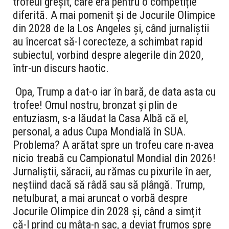
trofeul greșit, care era pentru o competiție
diferită. A mai pomenit și de Jocurile Olimpice
din 2028 de la Los Angeles și, când jurnaliștii
au încercat să-l corecteze, a schimbat rapid
subiectul, vorbind despre alegerile din 2020,
într-un discurs haotic.
Opa, Trump a dat-o iar în bară, de data asta cu
trofee! Omul nostru, bronzat și plin de
entuziasm, s-a lăudat la Casa Albă că el,
personal, a adus Cupa Mondială în SUA.
Problema? A arătat spre un trofeu care n-avea
nicio treabă cu Campionatul Mondial din 2026!
Jurnaliștii, săracii, au rămas cu pixurile în aer,
neștiind dacă să râdă sau să plângă. Trump,
netulburat, a mai aruncat o vorbă despre
Jocurile Olimpice din 2028 și, când a simțit
că-l prind cu mâța-n sac, a deviat frumos spre