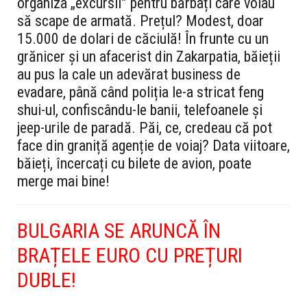
organiza „excursii” pentru bărbați care voiau
să scape de armată. Prețul? Modest, doar
15.000 de dolari de căciulă! În frunte cu un
grănicer și un afacerist din Zakarpatia, băieții
au pus la cale un adevărat business de
evadare, până când poliția le-a stricat feng
shui-ul, confiscându-le banii, telefoanele și
jeep-urile de paradă. Păi, ce, credeau că pot
face din graniță agenție de voiaj? Data viitoare,
băieți, încercați cu bilete de avion, poate
merge mai bine!
BULGARIA SE ARUNCĂ ÎN
BRAȚELE EURO CU PREȚURI
DUBLE!