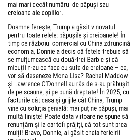
mai mari decât numărul de păpuși sau
creioane ale copiilor.
Doamne ferește, Trump a găsit vinovatul
pentru toate relele: păpușile și creioanele! În
timp ce războiul comercial cu China zdruncină
economia, Donnie a decis că fetele trebuie să
se mulțumească cu două-trei Barbie și că
micuții n-au ce face cu sute de creioane – ce,
vor să deseneze Mona Lisa? Rachel Maddow
și Lawrence O’Donnell au râs de s-au prăbușit
de pe scaune, și pe bună dreptate! În 2025, cu
facturile cât casa și grijile cât China, Trump
vine cu soluția genială: mai puține păpuși, mai
multă liniște! Poate data viitoare ne spune să
renunțăm și la cartofi prăjiți, că tot sunt prea
mulți! Bravo, Donnie, ai găsit cheia fericirii