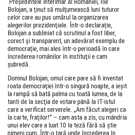
Preşedintele interimar al României, Ilie
Bolojan, a ţinut să mulţumească luni tuturor
celor care au pus umărul la organizarea
alegerilor prezidenţiale. Într-o declaraţie,
Bolojan a subliniat că scrutinul a fost liber,
corect şi transparent, un adevărat exemplu de
democraţie, mai ales într-o perioadă în care
încrederea românilor în instituţii e cam
şubredă.
Domnul Bolojan, omul care pare să fi inventat
roata democraţiei într-o singură noapte, a ieşit
la rampă să bată palma cu toată lumea, de la
tanti de la secţia de votare până la IT-istul
care a verificat serverele. „Am făcut alegeri ca
la carte, fraţilor!” – cam asta a zis, cu mândria
unui elev care a luat 10 la teză fără să ştie
nimeni cum. Într-o ţară unde încrederea în