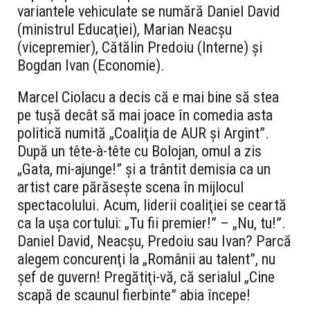
variantele vehiculate se numără Daniel David
(ministrul Educaţiei), Marian Neacşu
(vicepremier), Cătălin Predoiu (Interne) şi
Bogdan Ivan (Economie).
Marcel Ciolacu a decis că e mai bine să stea
pe tuşă decât să mai joace în comedia asta
politică numită „Coaliţia de AUR şi Argint”.
După un tête-à-tête cu Bolojan, omul a zis
„Gata, mi-ajunge!” şi a trântit demisia ca un
artist care părăseşte scena în mijlocul
spectacolului. Acum, liderii coaliţiei se ceartă
ca la uşa cortului: „Tu fii premier!” – „Nu, tu!”.
Daniel David, Neacşu, Predoiu sau Ivan? Parcă
alegem concurenţi la „Românii au talent”, nu
şef de guvern! Pregătiţi-vă, că serialul „Cine
scapă de scaunul fierbinte” abia începe!