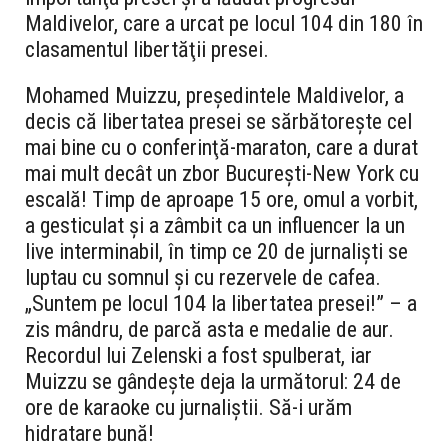
Maldivelor, care a urcat pe locul 104 din 180 în
clasamentul libertăţii presei.
Mohamed Muizzu, preşedintele Maldivelor, a
decis că libertatea presei se sărbătoreşte cel
mai bine cu o conferinţă-maraton, care a durat
mai mult decât un zbor București-New York cu
escală! Timp de aproape 15 ore, omul a vorbit,
a gesticulat şi a zâmbit ca un influencer la un
live interminabil, în timp ce 20 de jurnalişti se
luptau cu somnul şi cu rezervele de cafea.
„Suntem pe locul 104 la libertatea presei!” – a
zis mândru, de parcă asta e medalie de aur.
Recordul lui Zelenski a fost spulberat, iar
Muizzu se gândeşte deja la următorul: 24 de
ore de karaoke cu jurnaliştii. Să-i urăm
hidratare bună!