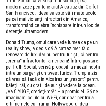
Truth Social că vrea să redeschidă şi să
modernizeze penitenciarul Alcatraz din Golful
San Francisco. Ideea sa este să-i mute acolo
pe cei mai violenţi infractori din America,
transformând celebra închisoare într-un loc de
detenţie ultramodern.
Donald Trump, omul care vede lumea ca pe un
reality show, a decis că Alcatraz merită o
renovare de lux, dar nu pentru turişti, ci pentru
„crema” infractorilor americani! Într-o postare
pe Truth Social, scrisă probabil la miezul nopţii
între un burger şi un tweet furios, Trump a zis
că vrea să facă din Alcatraz un „resort” pentru
băieţii răi, cu gratii de aur şi vedere la ocean.
„Va fi YUGE, credeţi-mă!” – a promis el. Să ne
imaginăm: celule cu Wi-Fi, dar doar pentru a
citi memele cu Trump. Hollywood-ul deja