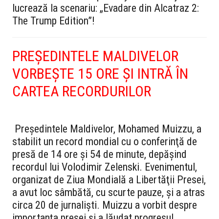
lucrează la scenariu: „Evadare din Alcatraz 2:
The Trump Edition”!
PREŞEDINTELE MALDIVELOR
VORBEŞTE 15 ORE ŞI INTRĂ ÎN
CARTEA RECORDURILOR
Preşedintele Maldivelor, Mohamed Muizzu, a
stabilit un record mondial cu o conferinţă de
presă de 14 ore şi 54 de minute, depăşind
recordul lui Volodimir Zelenski. Evenimentul,
organizat de Ziua Mondială a Libertăţii Presei,
a avut loc sâmbătă, cu scurte pauze, şi a atras
circa 20 de jurnalişti. Muizzu a vorbit despre
importanţa presei şi a lăudat progresul