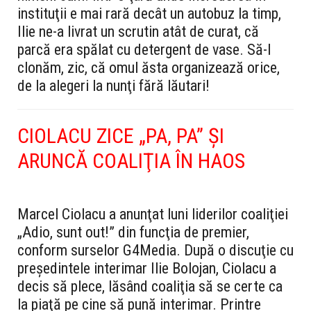
instituţii e mai rară decât un autobuz la timp,
Ilie ne-a livrat un scrutin atât de curat, că
parcă era spălat cu detergent de vase. Să-l
clonăm, zic, că omul ăsta organizează orice,
de la alegeri la nunţi fără lăutari!
CIOLACU ZICE „PA, PA” ŞI
ARUNCĂ COALIŢIA ÎN HAOS
Marcel Ciolacu a anunţat luni liderilor coaliţiei
„Adio, sunt out!” din funcţia de premier,
conform surselor G4Media. După o discuţie cu
preşedintele interimar Ilie Bolojan, Ciolacu a
decis să plece, lăsând coaliţia să se certe ca
la piaţă pe cine să pună interimar. Printre