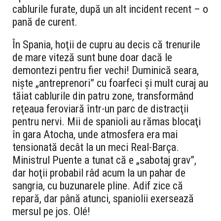
cablurile furate, după un alt incident recent – o
pană de curent.
În Spania, hoţii de cupru au decis că trenurile
de mare viteză sunt bune doar dacă le
demontezi pentru fier vechi! Duminică seara,
nişte „antreprenori” cu foarfeci şi mult curaj au
tăiat cablurile din patru zone, transformând
reţeaua feroviară într-un parc de distracţii
pentru nervi. Mii de spanioli au rămas blocaţi
în gara Atocha, unde atmosfera era mai
tensionată decât la un meci Real-Barça.
Ministrul Puente a tunat că e „sabotaj grav”,
dar hoţii probabil râd acum la un pahar de
sangria, cu buzunarele pline. Adif zice că
repară, dar până atunci, spaniolii exersează
mersul pe jos. Olé!