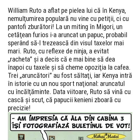
William Ruto a aflat pe pielea lui că în Kenya,
nemulţumirea populară nu vine cu petiţii, ci cu
pantofi zburători! La un miting în Migori, un
cetăţean furios i-a aruncat un papuc, probabil
sperând să-l trezească din visul taxelor mai
mari. Ruto, cu reflexe de ninja, a evitat
„racheta” şi a decis că e mai bine să dea
înapoi cu taxele şi să cheme opoziţia la cafea.
Trei „aruncători” au fost săltaţi, iar Kenya intră
în istorie cu un nou sport naţional: aruncatul
cu încălţăminte. Data viitoare, Ruto să vină cu
cască şi scut, că papucii kenieni zboară cu
precizie!