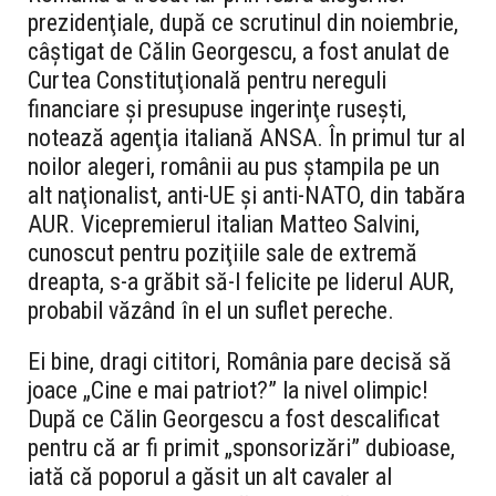
prezidenţiale, după ce scrutinul din noiembrie,
câştigat de Călin Georgescu, a fost anulat de
Curtea Constituţională pentru nereguli
financiare şi presupuse ingerinţe ruseşti,
notează agenţia italiană ANSA. În primul tur al
noilor alegeri, românii au pus ştampila pe un
alt naţionalist, anti-UE şi anti-NATO, din tabăra
AUR. Vicepremierul italian Matteo Salvini,
cunoscut pentru poziţiile sale de extremă
dreapta, s-a grăbit să-l felicite pe liderul AUR,
probabil văzând în el un suflet pereche.
Ei bine, dragi cititori, România pare decisă să
joace „Cine e mai patriot?” la nivel olimpic!
După ce Călin Georgescu a fost descalificat
pentru că ar fi primit „sponsorizări” dubioase,
iată că poporul a găsit un alt cavaler al