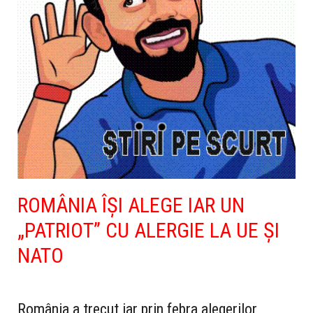
ROMÂNIA ÎŞI ALEGE IAR UN
„PATRIOT” CU ALERGIE LA UE ŞI
NATO
România a trecut iar prin febra alegerilor