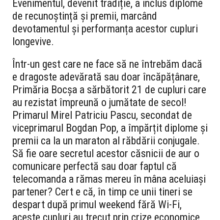
Evenimentul, devenit tradiție, a inclus diplome
de recunoștință și premii, marcând
devotamentul și performanța acestor cupluri
longevive.
Într-un gest care ne face să ne întrebăm dacă
e dragoste adevărată sau doar încăpățânare,
Primăria Bocșa a sărbătorit 21 de cupluri care
au rezistat împreună o jumătate de secol!
Primarul Mirel Patriciu Pascu, secondat de
viceprimarul Bogdan Pop, a împărțit diplome și
premii ca la un maraton al răbdării conjugale.
Să fie oare secretul acestor căsnicii de aur o
comunicare perfectă sau doar faptul că
telecomanda a rămas mereu în mâna aceluiași
partener? Cert e că, în timp ce unii tineri se
despart după primul weekend fără Wi-Fi,
aceste cupluri au trecut prin crize economice,