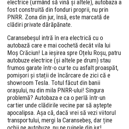
electrice (urmând să vină și altele), autobaza a
fost construită din fonduri proprii, nu prin
PNRR. Zona din jur, însă, este marcată de
clădiri private dărăpănate.
Caransebeșul intră în era electrică cu o
autobază care e mai cochetă decât vila lui
Moș Crăciun! La ieșirea spre Oțelu Roșu, patru
autobuze electrice (și altele pe drum) stau
frumos garate într-o curte cu asfalt proaspăt,
pomișori și stații de încărcare de zici că e
showroom Tesla. Totul făcut din banii
orașului, nu din mila PNRR-ului! Singura
problemă? Autobaza e ca o perlă într-un
cartier unde clădirile vecine par să aștepte
apocalipsa. Așa că, dacă vrei să vezi viitorul
transportului, mergi la Caransebeș, dar ține
ochii pe autobuze, nu pe ruinele din jur!