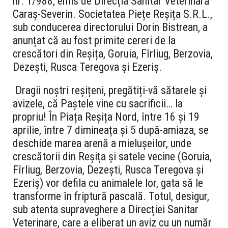
nr. 1/988, emis de Direcția Sanitar Veterinară
Caraș-Severin. Societatea Piețe Reșița S.R.L.,
sub conducerea directorului Dorin Bistrean, a
anunțat că au fost primite cereri de la
crescători din Reșița, Goruia, Fîrliug, Berzovia,
Dezești, Rusca Teregova și Ezeriș.
Dragii noștri reșițeni, pregătiți-vă sătarele și
avizele, că Paștele vine cu sacrificii… la
propriu! În Piața Reșița Nord, între 16 și 19
aprilie, între 7 dimineața și 5 după-amiaza, se
deschide marea arenă a mielușeilor, unde
crescătorii din Reșița și satele vecine (Goruia,
Fîrliug, Berzovia, Dezești, Rusca Teregova și
Ezeriș) vor defila cu animalele lor, gata să le
transforme în friptură pascală. Totul, desigur,
sub atenta supraveghere a Direcției Sanitar
Veterinare, care a eliberat un aviz cu un număr