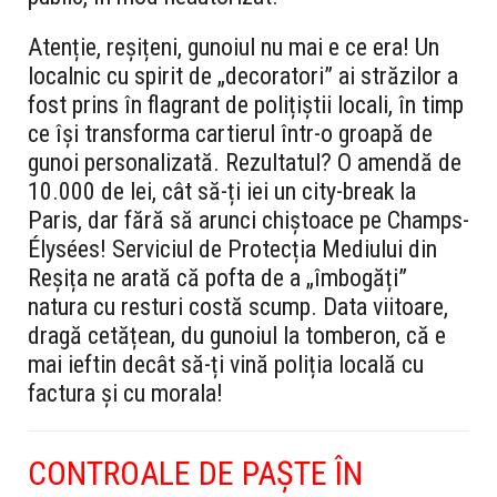
Atenție, reșițeni, gunoiul nu mai e ce era! Un
localnic cu spirit de „decoratori” ai străzilor a
fost prins în flagrant de polițiștii locali, în timp
ce își transforma cartierul într-o groapă de
gunoi personalizată. Rezultatul? O amendă de
10.000 de lei, cât să-ți iei un city-break la
Paris, dar fără să arunci chiștoace pe Champs-
Élysées! Serviciul de Protecția Mediului din
Reșița ne arată că pofta de a „îmbogăți”
natura cu resturi costă scump. Data viitoare,
dragă cetățean, du gunoiul la tomberon, că e
mai ieftin decât să-ți vină poliția locală cu
factura și cu morala!
CONTROALE DE PAȘTE ÎN