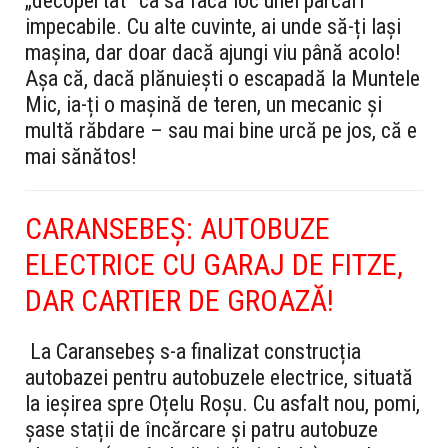
„decopertat” ca să facă loc unei parcări
impecabile. Cu alte cuvinte, ai unde să-ți lași
mașina, dar doar dacă ajungi viu până acolo!
Așa că, dacă plănuiești o escapadă la Muntele
Mic, ia-ți o mașină de teren, un mecanic și
multă răbdare – sau mai bine urcă pe jos, că e
mai sănătos!
CARANSEBEȘ: AUTOBUZE
ELECTRICE CU GARAJ DE FITZE,
DAR CARTIER DE GROAZĂ!
La Caransebeș s-a finalizat construcția
autobazei pentru autobuzele electrice, situată
la ieșirea spre Oțelu Roșu. Cu asfalt nou, pomi,
șase stații de încărcare și patru autobuze