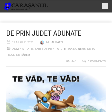
DE PRIN JUDET ADUNATE
17 APRILIE, 2025
MIHAI MATEI
ADMINISTRAŢIE
,
BARFE DE PRIN TARG
,
BREAKING NEWS
,
DE TOT
FELUL
,
NE RÂDEM
440
0 COMMENTS