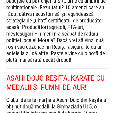
băbuțele cu pătrunjel la SRL-urile cu ambiții de
multinaționale. Rezultatul? 10 amenzi care au
făcut câțiva negustori să-și regândească
strategia de „uitat” certificatul de producător
acasă. Producători agricoli, PFA-uri,
meșteșugari – nimeni n-a scăpat de radarul
poliției locale! Morala? Dacă vrei să vinzi ouă
roșii sau cozonaci în Reșița, asigură-te că ai
actele la zi, că altfel Paștele vine cu o notă de
plată mai sărată decât drobul!
ASAHI DOJO REȘIȚA: KARATE CU
MEDALII ȘI PUMNI DE AUR!
Clubul de arte marțiale Asahi Dojo din Reșița a
obținut două medalii la Gimnaziada U15, o