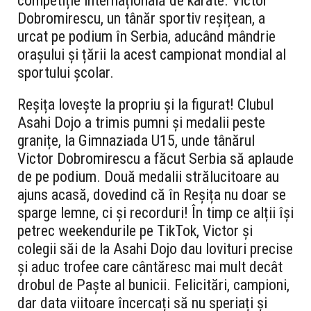
competiție internațională de karate. Victor
Dobromirescu, un tânăr sportiv reșițean, a
urcat pe podium în Serbia, aducând mândrie
orașului și țării la acest campionat mondial al
sportului școlar.
Reșița lovește la propriu și la figurat! Clubul
Asahi Dojo a trimis pumni și medalii peste
granițe, la Gimnaziada U15, unde tânărul
Victor Dobromirescu a făcut Serbia să aplaude
de pe podium. Două medalii strălucitoare au
ajuns acasă, dovedind că în Reșița nu doar se
sparge lemne, ci și recorduri! În timp ce alții își
petrec weekendurile pe TikTok, Victor și
colegii săi de la Asahi Dojo dau lovituri precise
și aduc trofee care cântăresc mai mult decât
drobul de Paște al bunicii. Felicitări, campioni,
dar data viitoare încercați să nu speriați și