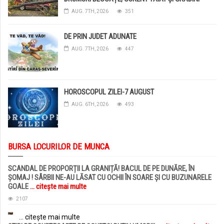
DISTRUSE DE GRINDINĂ!
AUG. 7TH, 2026
351
DE PRIN JUDET ADUNATE
AUG. 7TH, 2026
447
HOROSCOPUL ZILEI-7 AUGUST
AUG. 6TH, 2026
493
BURSA LOCURILOR DE MUNCA
SCANDAL DE PROPORȚII LA GRANIȚĂ! BACUL DE PE DUNĂRE, ÎN
ȘOMAJ ! SÂRBII NE-AU LĂSAT CU OCHII ÎN SOARE ȘI CU BUZUNARELE
GOALE
... citește mai multe
2107
... citește mai multe