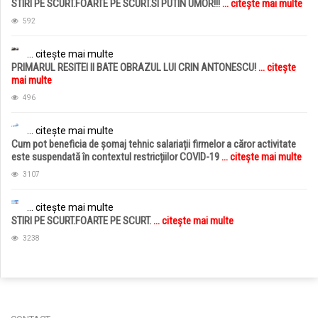
STIRI PE SCURT.FOARTE PE SCURT.SI PUTIN UMOR!!!
... citește mai multe
592
... citește mai multe
PRIMARUL RESITEI II BATE OBRAZUL LUI CRIN ANTONESCU!
... citește
mai multe
496
... citește mai multe
Cum pot beneficia de șomaj tehnic salariații firmelor a căror activitate
este suspendată în contextul restricțiilor COVID-19
... citește mai multe
3107
... citește mai multe
STIRI PE SCURT.FOARTE PE SCURT.
... citește mai multe
3238
jucarii copii
magazin copii