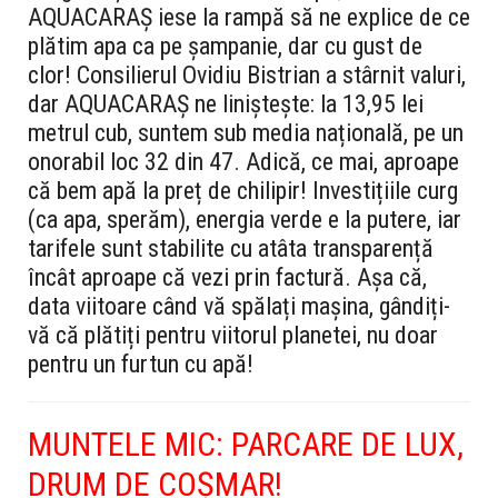
AQUACARAȘ iese la rampă să ne explice de ce
plătim apa ca pe șampanie, dar cu gust de
clor! Consilierul Ovidiu Bistrian a stârnit valuri,
dar AQUACARAȘ ne liniștește: la 13,95 lei
metrul cub, suntem sub media națională, pe un
onorabil loc 32 din 47. Adică, ce mai, aproape
că bem apă la preț de chilipir! Investițiile curg
(ca apa, sperăm), energia verde e la putere, iar
tarifele sunt stabilite cu atâta transparență
încât aproape că vezi prin factură. Așa că,
data viitoare când vă spălați mașina, gândiți-
vă că plătiți pentru viitorul planetei, nu doar
pentru un furtun cu apă!
MUNTELE MIC: PARCARE DE LUX,
DRUM DE COȘMAR!