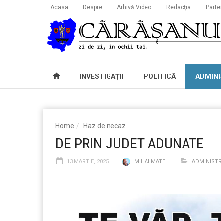
Acasa
Despre
Arhivă Video
Redacţia
Parte
INVESTIGAŢII
POLITICĂ
ADMINI
Home
Haz de necaz
DE PRIN JUDET ADUNATE
13 MARTIE, 2025
MIHAI MATEI
ADMINISTR