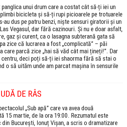
t panglica unui drum care a costat cât să-ți iei un
limbi bicicleta și să-ți rupi picioarele pe trotuarele
-au dus pe patru benzi, niște sensuri giratorii și un
Las Vegasul, dar fără cazinouri. Și nu e doar asfalt,
re, gaz și curent, ca o lasagna subterană gata să
a zice că lucrarea a fost „complicată” – păi
a care parcă zice „hai să văd cât mai țineți!”. Dar
entru, deci poți să-ți iei shaorma fără să stai o
când o să uităm unde am parcat mașina în sensurile
 UDĂ DE RÂS
 spectacolul „Sub apă” care va avea două
ătă 15 martie, de la ora 19:00. Rezumatul este
c din București, Ionuț Vișan, a scris o dramatizare