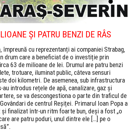
LIOANE ȘI PATRU BENZI DE RÂS
, împreună cu reprezentanți ai companiei Strabag,
n drum care a beneficiat de o investiție prin
circa 63 de milioane de lei. Drumul are patru benzi
lete, trotuare, iluminat public, câteva sensuri
ste doi kilometri. De asemenea, sub infrastructura
-au introdus rețele de apă, canalizare, gaz și
 artere, se va descongestiona o parte din traficul de
l Govândari de centrul Reșiței. Primarul Ioan Popa a
și finalizat într-un ritm foarte bun, deși a fost „o
are are patru poduri, unul dintre ele […] pe o
asă”.