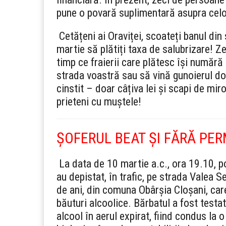
pune o povară suplimentară asupra celor
Cetățeni ai Oraviței, scoateți banul din
martie să plătiți taxa de salubrizare! Ze
timp ce fraierii care plătesc își numără 
strada voastră sau să vină gunoierul do
cinstit – doar câțiva lei și scapi de miro
prieteni cu muștele!
ȘOFERUL BEAT ȘI FĂRĂ PER
La data de 10 martie a.c., ora 19.10, po
au depistat, în trafic, pe strada Valea S
de ani, din comuna Obârșia Cloșani, ca
băuturi alcoolice. Bărbatul a fost testa
alcool în aerul expirat, fiind condus la