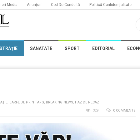
neri Media
Anunțuri
Cod De Conduită
Politică Confidențialitate
STRAȚIE
SANATATE
SPORT
EDITORIAL
ECON
AŢIE
,
BARFE DE PRIN TARG
,
BREAKING NEWS
,
HAZ DE NECAZ
329
0 COMMENTS