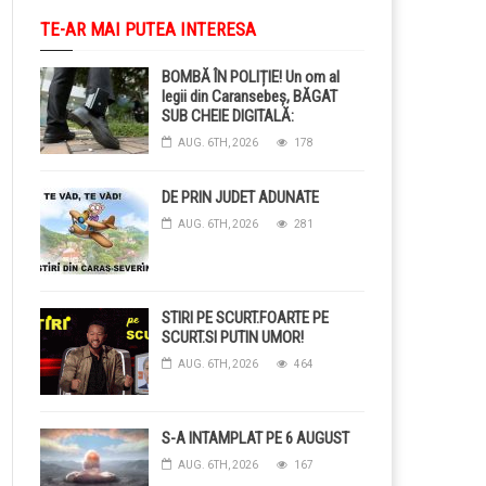
TE-AR MAI PUTEA INTERESA
BOMBĂ ÎN POLIȚIE! Un om al
legii din Caransebeș, BĂGAT
SUB CHEIE DIGITALĂ:
Judecătorii i-au pus BRĂȚARĂ
AUG. 6TH, 2026
178
ELECTRONICĂ la picior!
DE PRIN JUDET ADUNATE
AUG. 6TH, 2026
281
STIRI PE SCURT.FOARTE PE
SCURT.SI PUTIN UMOR!
AUG. 6TH, 2026
464
S-A INTAMPLAT PE 6 AUGUST
AUG. 6TH, 2026
167