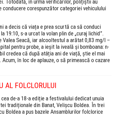
i. Totodată, în urma verificărilor, polițiștii au
de conducere corespunzător categoriei vehiculului
i a decis că viața e prea scurtă ca să conduci
a 19:10, s-a urcat la volan plin de „curaj lichid”.
pe Valea Seacă, iar alcooltestul a arătat 0,83 mg/l –
spital pentru probe, a ieșit la iveală și bomboana: n-
l credea că după atâția ani de viață, știe el mai
. Acum, în loc de aplauze, o să primească o cazare
U AL FOLCLORULUI
 cea de-a 18-a ediție a festivalului dedicat unuia
ei tradiționale din Banat, Velișcu Boldea. În trei
șcu Boldea a pus bazele Ansamblurilor folclorice