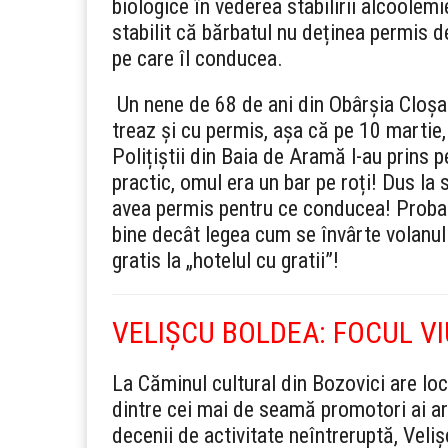
biologice în vederea stabilirii alcoolemie
stabilit că bărbatul nu deținea permis 
pe care îl conducea.
Un nene de 68 de ani din Obârșia Cloșan
treaz și cu permis, așa că pe 10 martie, l
Polițiștii din Baia de Aramă l-au prins 
practic, omul era un bar pe roți! Dus la 
avea permis pentru ce conducea! Probabi
bine decât legea cum se învârte volanul
gratis la „hotelul cu gratii”!
VELIȘCU BOLDEA: FOCUL VI
La Căminul cultural din Bozovici are loc
dintre cei mai de seamă promotori ai art
decenii de activitate neîntreruptă, Veli