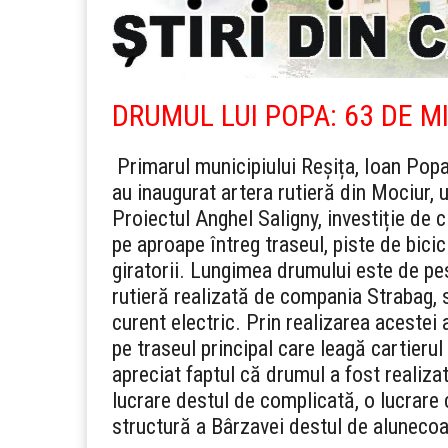
DRUMUL LUI POPA: 63 DE MI
Primarul municipiului Reșița, Ioan Popa
au inaugurat artera rutieră din Mociur, u
Proiectul Anghel Saligny, investiție de 
pe aproape întreg traseul, piste de bicic
giratorii. Lungimea drumului este de pe
rutieră realizată de compania Strabag, s
curent electric. Prin realizarea acestei
pe traseul principal care leagă cartieru
apreciat faptul că drumul a fost realizat 
lucrare destul de complicată, o lucrare c
structură a Bârzavei destul de aluneco