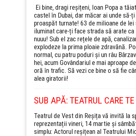
Ei bine, dragi reșițeni, Ioan Popa a tăia
castel în Dubai, dar măcar ai unde să-ți p
proaspăt turnate! 63 de milioane de lei s
iluminat care-ți face strada să arate ca 
nuuu! Sub el zac rețele de apă, canaliza
explodeze la prima ploaie zdravănă. Pop
normal, cu patru poduri și un râu Bârzav
hei, acum Govândariul e mai aproape de c
oră în trafic. Să vezi ce bine o să fie 
alea giratorii!
SUB APĂ: TEATRUL CARE TE
Teatrul de Vest din Reșița vă invită la
reprezentații vineri, 14 martie și sâmb
simplu: Actorul reșițean al Teatrului Mi