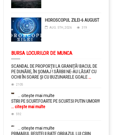
HOROSCOPUL ZILEI-6 AUGUST
AUG. 5TH, 2026
319
BURSA LOCURILOR DE MUNCA
SCANDAL DE PROPORȚII LA GRANIȚĂ! BACUL DE
PE DUNĂRE, ÎN ȘOMAJ ! SÂRBII NE-AU LĂSAT CU
OCHII ÎN SOARE ȘI CU BUZUNARELE GOALE
...
citește mai multe
2105
... citește mai multe
STIRI PE SCURT.FOARTE PE SCURT.SI PUTIN UMOR!!!
... citește mai multe
592
... citește mai multe
PRIMARUL RESITEI II BATE OBRAZUL LUI CRIN