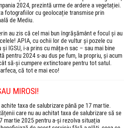
ampania 2024, prezintă urme de ardere a vegetației.
a fotografiilor cu geolocație transmise prin
nală de Mediu.
erin au zis că cel mai bun îngrășământ e focul și au
rcelele! APIA, cu ochii lor de vultur și pozele cu
 și IGSU, i-a prins cu mâța-n sac – sau mai bine
lată pentru 2024 s-au dus pe fum, la propriu, și acum
ât să-și cumpere extinctoare pentru tot satul.
oarfeca, că tot e mai eco!
SAU MIROSI!
 achite taxa de salubrizare până pe 17 martie.
tățenii care nu au achitat taxa de salubrizare să se
17 martie 2025 pentru a-și rezolva situația
 beneficiază de acest serviciu fără a plăti, ceea ce