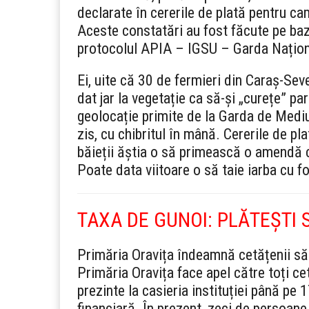
declarate în cererile de plată pentru c
Aceste constatări au fost făcute pe baz
protocolul APIA – IGSU – Garda Națio
Ei, uite că 30 de fermieri din Caraș-Sev
dat jar la vegetație ca să-și „curețe” pa
geolocație primite de la Garda de Mediu
zis, cu chibritul în mână. Cererile de p
băieții ăștia o să primească o amendă c
Poate data viitoare o să taie iarba cu f
TAXA DE GUNOI: PLĂTEȘTI 
Primăria Oravița îndeamnă cetățenii să
Primăria Oravița face apel către toți ce
prezinte la casieria instituției până pe 
financiară. În prezent, zeci de persoane