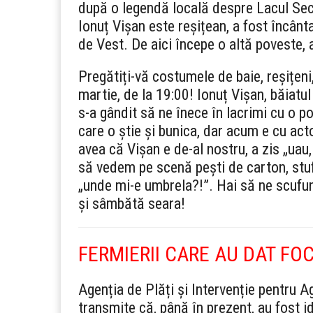
după o legendă locală despre Lacul Secu
Ionuț Vișan este reșițean, a fost încânta
de Vest. De aici începe o altă poveste, 
Pregătiți-vă costumele de baie, reșițen
martie, de la 19:00! Ionuț Vișan, băiatu
s-a gândit să ne înece în lacrimi cu o 
care o știe și bunica, dar acum e cu act
avea că Vișan e de-al nostru, a zis „uau,
să vedem pe scenă pești de carton, stuf d
„unde mi-e umbrela?!”. Hai să ne scufun
și sâmbătă seara!
FERMIERII CARE AU DAT FO
Agenția de Plăți și Intervenție pentru 
transmite că, până în prezent, au fost id