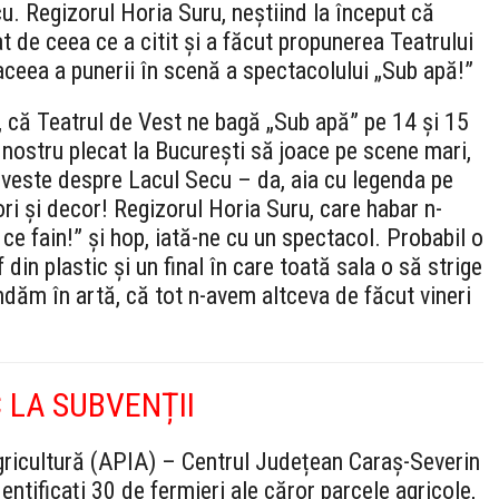
. Regizorul Horia Suru, neștiind la început că
t de ceea ce a citit și a făcut propunerea Teatrului
aceea a punerii în scenă a spectacolului „Sub apă!”
i, că Teatrul de Vest ne bagă „Sub apă” pe 14 și 15
l nostru plecat la București să joace pe scene mari,
poveste despre Lacul Secu – da, aia cu legenda pe
ori și decor! Regizorul Horia Suru, care habar n-
 ce fain!” și hop, iată-ne cu un spectacol. Probabil o
in plastic și un final în care toată sala o să strige
dăm în artă, că tot n-avem altceva de făcut vineri
C LA SUBVENȚII
Agricultură (APIA) – Centrul Județean Caraș-Severin
entificați 30 de fermieri ale căror parcele agricole,