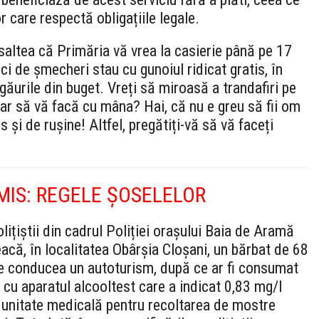
 care respectă obligațiile legale.
 saltea că Primăria vă vrea la casierie până pe 17
ci de șmecheri stau cu gunoiul ridicat gratis, în
găurile din buget. Vreți să miroasă a trandafiri pe
ar să vă facă cu mâna? Hai, că nu e greu să fii om
s și de rușine! Altfel, pregătiți-vă să vă faceți
MIS: REGELE ȘOSELELOR
lițiștii din cadrul Poliției orașului Baia de Aramă
eacă, în localitatea Obârșia Cloșani, un bărbat de 68
re conducea un autoturism, după ce ar fi consumat
t cu aparatul alcooltest care a indicat 0,83 mg/l
 o unitate medicală pentru recoltarea de mostre