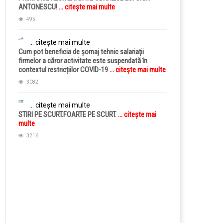
ANTONESCU!
... citește mai multe
495
... citește mai multe
Cum pot beneficia de șomaj tehnic salariații
firmelor a căror activitate este suspendată în
contextul restricțiilor COVID-19
... citește mai multe
3082
... citește mai multe
STIRI PE SCURT.FOARTE PE SCURT.
... citește mai
multe
3216