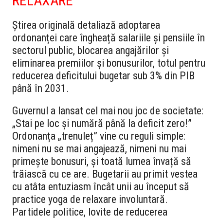
RELAXARE
Știrea originală detaliază adoptarea
ordonanței care îngheață salariile și pensiile în
sectorul public, blocarea angajărilor și
eliminarea premiilor și bonusurilor, totul pentru
reducerea deficitului bugetar sub 3% din PIB
până în 2031.
Guvernul a lansat cel mai nou joc de societate:
„Stai pe loc și numără până la deficit zero!”
Ordonanța „trenuleț” vine cu reguli simple:
nimeni nu se mai angajează, nimeni nu mai
primește bonusuri, și toată lumea învață să
trăiască cu ce are. Bugetarii au primit vestea
cu atâta entuziasm încât unii au început să
practice yoga de relaxare involuntară.
Partidele politice, lovite de reducerea