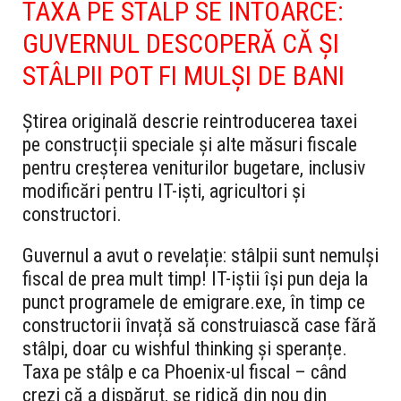
TAXA PE STÂLP SE ÎNTOARCE:
GUVERNUL DESCOPERĂ CĂ ȘI
STÂLPII POT FI MULȘI DE BANI
Știrea originală descrie reintroducerea taxei
pe construcții speciale și alte măsuri fiscale
pentru creșterea veniturilor bugetare, inclusiv
modificări pentru IT-iști, agricultori și
constructori.
Guvernul a avut o revelație: stâlpii sunt nemulși
fiscal de prea mult timp! IT-iștii își pun deja la
punct programele de emigrare.exe, în timp ce
constructorii învață să construiască case fără
stâlpi, doar cu wishful thinking și speranțe.
Taxa pe stâlp e ca Phoenix-ul fiscal – când
crezi că a dispărut, se ridică din nou din