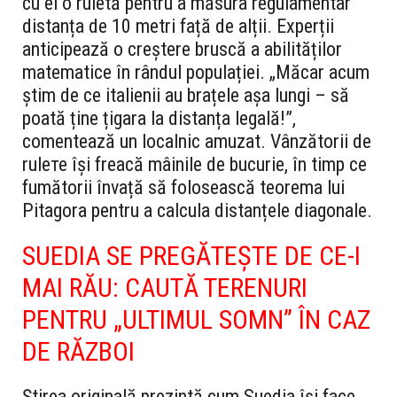
cu ei o ruletă pentru a măsura regulamentar
distanța de 10 metri față de alții. Experții
anticipează o creștere bruscă a abilităților
matematice în rândul populației. „Măcar acum
știm de ce italienii au brațele așa lungi – să
poată ține țigara la distanța legală!”,
comentează un localnic amuzat. Vânzătorii de
rulете își freacă mâinile de bucurie, în timp ce
fumătorii învață să folosească teorema lui
Pitagora pentru a calcula distanțele diagonale.
SUEDIA SE PREGĂTEȘTE DE CE-I
MAI RĂU: CAUTĂ TERENURI
PENTRU „ULTIMUL SOMN” ÎN CAZ
DE RĂZBOI
Știrea originală prezintă cum Suedia își face