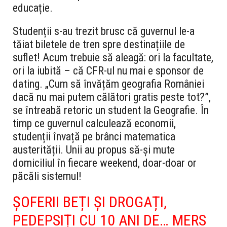
educație.
Studenții s-au trezit brusc că guvernul le-a
tăiat biletele de tren spre destinațiile de
suflet! Acum trebuie să aleagă: ori la facultate,
ori la iubită – că CFR-ul nu mai e sponsor de
dating. „Cum să învățăm geografia României
dacă nu mai putem călători gratis peste tot?”,
se întreabă retoric un student la Geografie. În
timp ce guvernul calculează economii,
studenții învață pe brânci matematica
austerității. Unii au propus să-și mute
domiciliul în fiecare weekend, doar-doar or
păcăli sistemul!
ȘOFERII BEȚI ȘI DROGAȚI,
PEDEPSIȚI CU 10 ANI DE… MERS