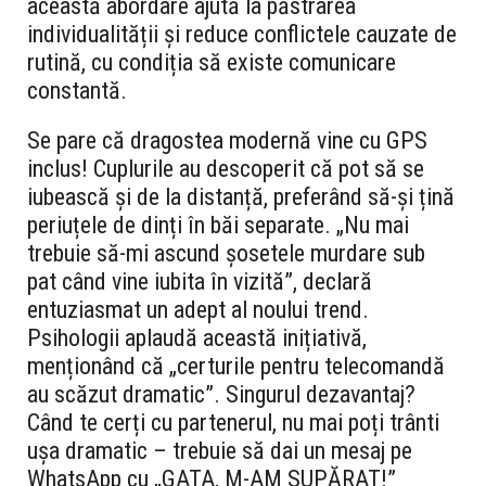
această abordare ajută la păstrarea
individualității și reduce conflictele cauzate de
rutină, cu condiția să existe comunicare
constantă.
Se pare că dragostea modernă vine cu GPS
inclus! Cuplurile au descoperit că pot să se
iubească și de la distanță, preferând să-și țină
periuțele de dinți în băi separate. „Nu mai
trebuie să-mi ascund șosetele murdare sub
pat când vine iubita în vizită”, declară
entuziasmat un adept al noului trend.
Psihologii aplaudă această inițiativă,
menționând că „certurile pentru telecomandă
au scăzut dramatic”. Singurul dezavantaj?
Când te cerți cu partenerul, nu mai poți trânti
ușa dramatic – trebuie să dai un mesaj pe
WhatsApp cu „GATA, M-AM SUPĂRAT!”