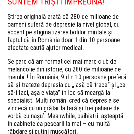
SUNTEM TRIȘTI ÎMPREUNĂ!
Știrea originală arată că 280 de milioane de
oameni suferă de depresie la nivel global, cu
accent pe stigmatizarea bolilor mintale și
faptul că în România doar 1 din 10 persoane
afectate caută ajutor medical.
Se pare că am format cel mai mare club de
melancolie din istorie, cu 280 de milioane de
membri! În România, 9 din 10 persoane preferă
să-și trateze depresia cu „lasă că trece” și „ce
să-i faci, așa e viața” în loc să meargă la
specialist. Mulți români cred că depresia se
vindecă cu un grătar la țară și trei pahare de
vorbă cu nașu’. Meanwhile, psihiatrii așteaptă
în cabinete ca pescarii la mal – cu multă
răbdare și puțini mușcători.