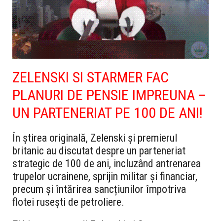
ZELENSKI SI STARMER FAC
PLANURI DE PENSIE IMPREUNA –
UN PARTENERIAT PE 100 DE ANI!
În știrea originală, Zelenski și premierul
britanic au discutat despre un parteneriat
strategic de 100 de ani, incluzând antrenarea
trupelor ucrainene, sprijin militar și financiar,
precum și întărirea sancțiunilor împotriva
flotei rusești de petroliere.