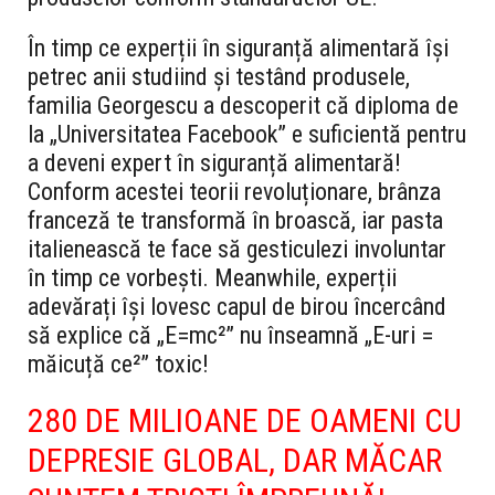
În timp ce experții în siguranță alimentară își
petrec anii studiind și testând produsele,
familia Georgescu a descoperit că diploma de
la „Universitatea Facebook” e suficientă pentru
a deveni expert în siguranță alimentară!
Conform acestei teorii revoluționare, brânza
franceză te transformă în broască, iar pasta
italienească te face să gesticulezi involuntar
în timp ce vorbești. Meanwhile, experții
adevărați își lovesc capul de birou încercând
să explice că „E=mc²” nu înseamnă „E-uri =
măicuță ce²” toxic!
280 DE MILIOANE DE OAMENI CU
DEPRESIE GLOBAL, DAR MĂCAR