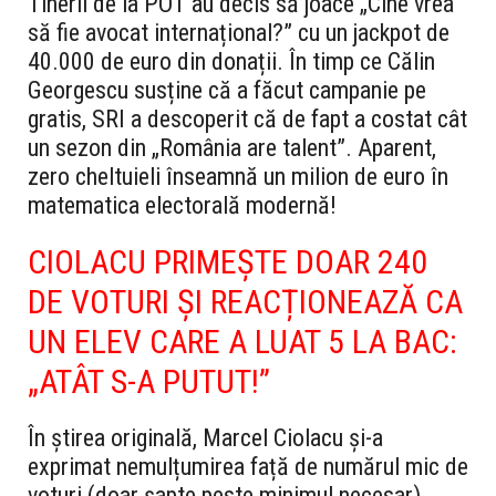
Tinerii de la POT au decis să joace „Cine vrea
să fie avocat internațional?” cu un jackpot de
40.000 de euro din donații. În timp ce Călin
Georgescu susține că a făcut campanie pe
gratis, SRI a descoperit că de fapt a costat cât
un sezon din „România are talent”. Aparent,
zero cheltuieli înseamnă un milion de euro în
matematica electorală modernă!
CIOLACU PRIMEȘTE DOAR 240
DE VOTURI ȘI REACȚIONEAZĂ CA
UN ELEV CARE A LUAT 5 LA BAC:
„ATÂT S-A PUTUT!”
În știrea originală, Marcel Ciolacu și-a
exprimat nemulțumirea față de numărul mic de
voturi (doar șapte peste minimul necesar)