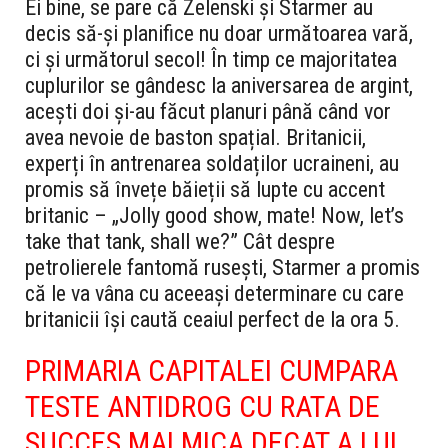
Ei bine, se pare că Zelenski și Starmer au
decis să-și planifice nu doar următoarea vară,
ci și următorul secol! În timp ce majoritatea
cuplurilor se gândesc la aniversarea de argint,
acești doi și-au făcut planuri până când vor
avea nevoie de baston spațial. Britanicii,
experți în antrenarea soldaților ucraineni, au
promis să învețe băieții să lupte cu accent
britanic – „Jolly good show, mate! Now, let’s
take that tank, shall we?” Cât despre
petrolierele fantomă rusești, Starmer a promis
că le va vâna cu aceeași determinare cu care
britanicii își caută ceaiul perfect de la ora 5.
PRIMARIA CAPITALEI CUMPARA
TESTE ANTIDROG CU RATA DE
SUCCES MAI MICA DECAT A LUI