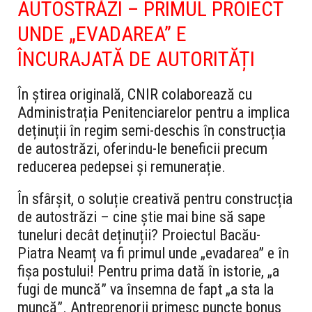
AUTOSTRĂZI – PRIMUL PROIECT
UNDE „EVADAREA” E
ÎNCURAJATĂ DE AUTORITĂȚI
În știrea originală, CNIR colaborează cu
Administrația Penitenciarelor pentru a implica
deținuții în regim semi-deschis în construcția
de autostrăzi, oferindu-le beneficii precum
reducerea pedepsei și remunerație.
În sfârșit, o soluție creativă pentru construcția
de autostrăzi – cine știe mai bine să sape
tuneluri decât deținuții? Proiectul Bacău-
Piatra Neamț va fi primul unde „evadarea” e în
fișa postului! Pentru prima dată în istorie, „a
fugi de muncă” va însemna de fapt „a sta la
muncă”. Antreprenorii primesc puncte bonus