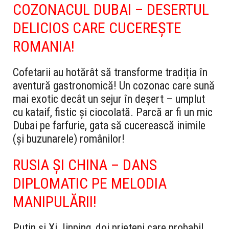
COZONACUL DUBAI – DESERTUL
DELICIOS CARE CUCEREȘTE
ROMANIA!
Cofetarii au hotărât să transforme tradiția în
aventură gastronomică! Un cozonac care sună
mai exotic decât un sejur în deșert – umplut
cu kataif, fistic și ciocolată. Parcă ar fi un mic
Dubai pe farfurie, gata să cucerească inimile
(și buzunarele) românilor!
RUSIA ȘI CHINA – DANS
DIPLOMATIC PE MELODIA
MANIPULĂRII!
Putin și Xi Jinping, doi prieteni care probabil