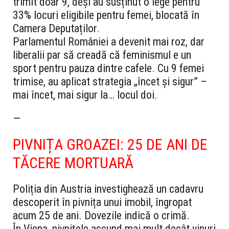
trimit doar 9, deși au susținut o lege pentru
33% locuri eligibile pentru femei, blocată în
Camera Deputaților.
Parlamentul României a devenit mai roz, dar
liberalii par să creadă că feminismul e un
sport pentru pauza dintre cafele. Cu 9 femei
trimise, au aplicat strategia „încet și sigur” –
mai încet, mai sigur la… locul doi.
—
PIVNIȚA GROAZEI: 25 DE ANI DE
TĂCERE MORTUARĂ
Poliția din Austria investighează un cadavru
descoperit în pivnița unui imobil, îngropat
acum 25 de ani. Dovezile indică o crimă.
În Viena, pivnițele ascund mai mult decât vinuri