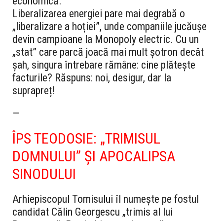
economică.
Liberalizarea energiei pare mai degrabă o
„liberalizare a hoției”, unde companiile jucăușe
devin campioane la Monopoly electric. Cu un
„stat” care parcă joacă mai mult șotron decât
șah, singura întrebare rămâne: cine plătește
facturile? Răspuns: noi, desigur, dar la
suprapreț!
—
ÎPS TEODOSIE: „TRIMISUL
DOMNULUI” ȘI APOCALIPSA
SINODULUI
Arhiepiscopul Tomisului îl numește pe fostul
candidat Călin Georgescu „trimis al lui