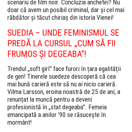
scenariu de film noir. Concluzia anchetei? Nu
doar că avem un posibil criminal, dar și cel mai
răbdător și tăcut chiriaș din istoria Vienei!
SUEDIA – UNDE FEMINISMUL SE
PREDĂ LA CURSUL „CUM SĂ FII
FRUMOS ȘI DEGEABA”!
Trendul „soft girl” face furori în țara egalității
de gen! Tinerele suedeze descoperă că cea
mai bună carieră este să nu ai nicio carieră.
Vilma Larsson, eroina noastră de 25 de ani, a
renunțat la muncă pentru a deveni
profesionistă în „stat degeaba”. Femeia
emancipată a anilor ’90 se răsuceşte în
mormânt!