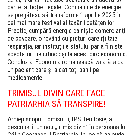
cartel al hoției legale! Companiile de energie
se pregătesc să transforme 1 aprilie 2025 în
cel mai mare festival al taxării cetățenilor.
Practic, cumpără energie ca niște comercianți
de covoare, o revând cu prețuri care îți taie
respirația, iar instituțiile statului par a fi niște
spectatori neputincioși la acest circ economic.
Concluzia: Economia românească va arăta ca
un pacient care și-a dat toți banii pe
medicamente!
TRIMISUL DIVIN CARE FACE
PATRIARHIA SĂ TRANSPIRE!
Arhiepiscopul Tomisului, IPS Teodosie, a
descoperit un nou „trimis divin” în persoana lui
Călin Georgescu! Patriarhia, în loc să aplaude,