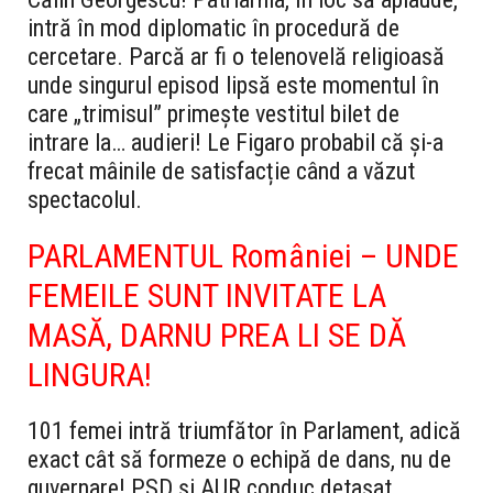
intră în mod diplomatic în procedură de
cercetare. Parcă ar fi o telenovelă religioasă
unde singurul episod lipsă este momentul în
care „trimisul” primește vestitul bilet de
intrare la… audieri! Le Figaro probabil că și-a
frecat mâinile de satisfacție când a văzut
spectacolul.
PARLAMENTUL României – UNDE
FEMEILE SUNT INVITATE LA
MASĂ, DARNU PREA LI SE DĂ
LINGURA!
101 femei intră triumfător în Parlament, adică
exact cât să formeze o echipă de dans, nu de
guvernare! PSD și AUR conduc detașat