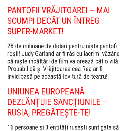
PANTOFII VRĂJITOAREI – MAI
SCUMPI DECÂT UN ÎNTREG
SUPER-MARKET!
28 de milioane de dolari pentru niște pantofi
roșii! Judy Garland ar fi râs cu lacrimi văzând
că niște încălțări de film valorează cât o vilă.
Probabil că și Vrăjitoarea cea Rea ar fi
invidioasă pe această lovitură de teatru!
UNIUNEA EUROPEANĂ
DEZLĂNȚUIE SANCȚIUNILE –
RUSIA, PREGĂTEȘTE-TE!
16 persoane și 3 entități rusești sunt gata să