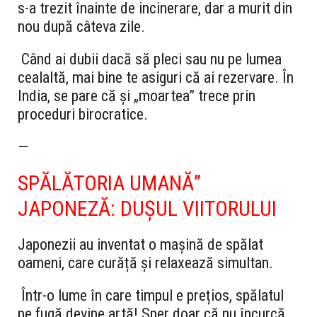
s-a trezit înainte de incinerare, dar a murit din
nou după câteva zile.
Când ai dubii dacă să pleci sau nu pe lumea
cealaltă, mai bine te asiguri că ai rezervare. În
India, se pare că și „moartea” trece prin
proceduri birocratice.
—
SPĂLĂTORIA UMANĂ”
JAPONEZĂ: DUȘUL VIITORULUI
Japonezii au inventat o mașină de spălat
oameni, care curăță și relaxează simultan.
Într-o lume în care timpul e prețios, spălatul
pe fugă devine artă! Sper doar că nu încurcă