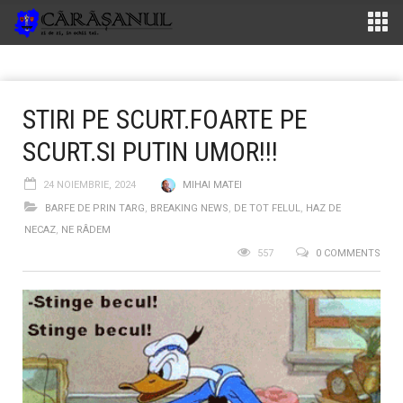
STIRI PE SCURT.FOARTE PE
SCURT.SI PUTIN UMOR!!!
24 NOIEMBRIE, 2024
MIHAI MATEI
BARFE DE PRIN TARG
,
BREAKING NEWS
,
DE TOT FELUL
,
HAZ DE
NECAZ
,
NE RÂDEM
557
0 COMMENTS