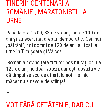
TINERII” CENTENARI AI
ROMÂNIEI, MARATONISTI LA
URNE
Până la ora 15:00, 83 de votanți peste 100 de
ani și-au exercitat dreptul democratic. Cei mai
„bătrâni”, doi domni de 120 de ani, au fost la
urne în Timișoara și Vâlcea.
România devine țara tuturor posibilităților! La
120 de ani, nu doar votezi, dar ești dovada vie
că timpul se scurge diferit la noi – și nici
măcar nu e nevoie de știință!
—
VOT FĂRĂ CETĂȚENIE, DAR CU