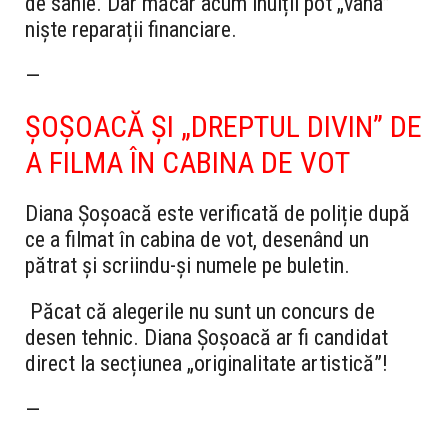
de sanie. Dar măcar acum inuiții pot „vâna”
niște reparații financiare.
—
ȘOȘOACĂ ȘI „DREPTUL DIVIN” DE
A FILMA ÎN CABINA DE VOT
Diana Șoșoacă este verificată de poliție după
ce a filmat în cabina de vot, desenând un
pătrat și scriindu-și numele pe buletin.
Păcat că alegerile nu sunt un concurs de
desen tehnic. Diana Șoșoacă ar fi candidat
direct la secțiunea „originalitate artistică”!
—