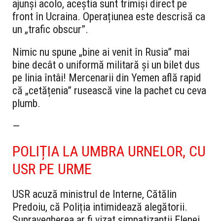
ajunși acolo, aceștia sunt trimiși direct pe
front în Ucraina. Operațiunea este descrisă ca
un „trafic obscur”.
Nimic nu spune „bine ai venit în Rusia” mai
bine decât o uniformă militară și un bilet dus
pe linia întâi! Mercenarii din Yemen află rapid
că „cetățenia” rusească vine la pachet cu ceva
plumb.
—
POLIȚIA LA UMBRA URNELOR, CU
USR PE URME
USR acuză ministrul de Interne, Cătălin
Predoiu, că Poliția intimidează alegătorii.
Supravegherea ar fi vizat simpatizanții Elenei