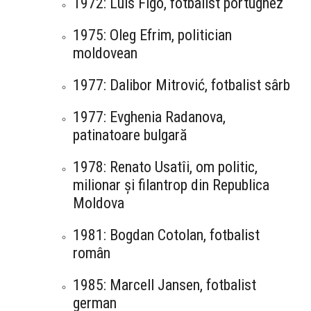
1972: Luis Figo, fotbalist portughez
1975: Oleg Efrim, politician
moldovean
1977: Dalibor Mitrović, fotbalist sârb
1977: Evghenia Radanova,
patinatoare bulgară
1978: Renato Usatîi, om politic,
milionar și filantrop din Republica
Moldova
1981: Bogdan Cotolan, fotbalist
român
1985: Marcell Jansen, fotbalist
german