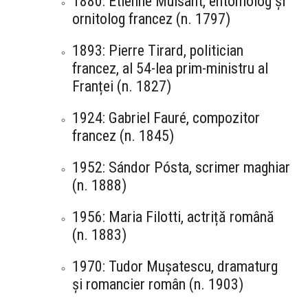
1880: Étienne Mulsant, entomolog și
ornitolog francez (n. 1797)
1893: Pierre Tirard, politician
francez, al 54-lea prim-ministru al
Franței (n. 1827)
1924: Gabriel Fauré, compozitor
francez (n. 1845)
1952: Sándor Pósta, scrimer maghiar
(n. 1888)
1956: Maria Filotti, actriță română
(n. 1883)
1970: Tudor Mușatescu, dramaturg
și romancier român (n. 1903)