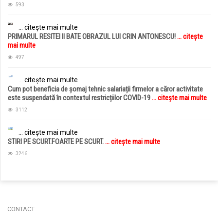
593
... citește mai multe
PRIMARUL RESITEI II BATE OBRAZUL LUI CRIN ANTONESCU!
... citește
mai multe
497
... citește mai multe
Cum pot beneficia de șomaj tehnic salariații firmelor a căror activitate
este suspendată în contextul restricțiilor COVID-19
... citește mai multe
3112
... citește mai multe
STIRI PE SCURT.FOARTE PE SCURT.
... citește mai multe
3246
jucarii copii
magazin copii
CONTACT