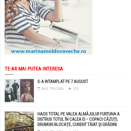
TE-AR MAI PUTEA INTERESA
S-A INTAMPLAT PE 7 AUGUST
AUG. 7TH, 2026
273
HAOS TOTAL PE VALEA ALMĂJULUI! FURTUNA A
DISTRUS TOTUL ÎN CALEA EI – COPACI CĂZUȚI,
DRUMURI BLOCAȚE, CURENT TĂIAT ȘI GRĂDINI
DISTRUSE DE GRINDINĂ!