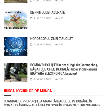
AUG. 7TH, 2026
346
DE PRIN JUDET ADUNATE
AUG. 7TH, 2026
438
HOROSCOPUL ZILEI-7 AUGUST
AUG. 6TH, 2026
482
BOMBĂ ÎN POLIȚIE! Un om al legii din Caransebeș,
BĂGAT SUB CHEIE DIGITALĂ: Judecătorii i-au pus
BRĂȚARĂ ELECTRONICĂ la picior!
AUG. 6TH, 2026
188
BURSA LOCURILOR DE MUNCA
SCANDAL DE PROPORȚII LA GRANIȚĂ! BACUL DE PE DUNĂRE, ÎN
ȘOMAJ ! SÂRBII NE-AU LĂSAT CU OCHII ÎN SOARE ȘI CU BUZUNARELE