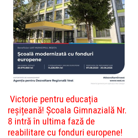
Victorie pentru educația
reșițeană! Școala Gimnazială Nr.
8 intră în ultima fază de
reabilitare cu fonduri europene!