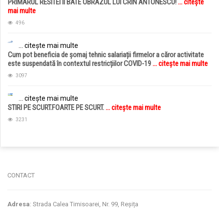
PRIMARUL RESITEI II BATE OBRAZUL LUI CRIN ANTONESCU!
... citește
mai multe
496
... citește mai multe
Cum pot beneficia de șomaj tehnic salariații firmelor a căror activitate
este suspendată în contextul restricțiilor COVID-19
... citește mai multe
3097
... citește mai multe
STIRI PE SCURT.FOARTE PE SCURT.
... citește mai multe
3231
jucarii copii
magazin copii
CONTACT
Adresa
: Strada Calea Timisoarei, Nr. 99, Reșița