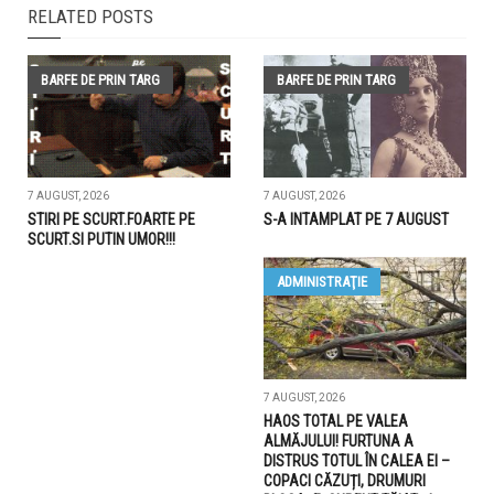
RELATED POSTS
BARFE DE PRIN TARG
BARFE DE PRIN TARG
7 AUGUST, 2026
7 AUGUST, 2026
STIRI PE SCURT.FOARTE PE
S-A INTAMPLAT PE 7 AUGUST
SCURT.SI PUTIN UMOR!!!
ADMINISTRAŢIE
7 AUGUST, 2026
HAOS TOTAL PE VALEA
ALMĂJULUI! FURTUNA A
DISTRUS TOTUL ÎN CALEA EI –
COPACI CĂZUȚI, DRUMURI