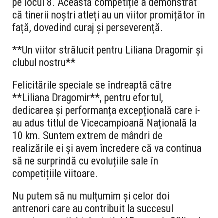
pe locul 8. Această competiție a demonstrat
că tinerii noștri atleți au un viitor promițător în
față, dovedind curaj și perseverență.
**Un viitor strălucit pentru Liliana Dragomir și
clubul nostru**
Felicitările speciale se îndreaptă către
**Liliana Dragomir**, pentru efortul,
dedicarea și performanța excepțională care i-
au adus titlul de Vicecampioană Națională la
10 km. Suntem extrem de mândri de
realizările ei și avem încredere că va continua
să ne surprindă cu evoluțiile sale în
competițiile viitoare.
Nu putem să nu mulțumim și celor doi
antrenori care au contribuit la succesul