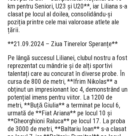
km pentru Seniori, U23 și U20**, iar Liliana s-a
clasat pe locul al doilea, consolidându-și
poziția printre cele mai valoroase atlete ale
țării.
**21.09.2024 – Ziua Tinerelor Speranțe**
Pe lângă succesul Lilianei, clubul nostru a fost
reprezentat cu mândrie și de alți sportivi
talentați care au concurat în diverse probe. În
cursa de 800 de metri, **Ifrim Nikolas** a
obținut un impresionant loc 4, demonstrând un
potențial imens pentru viitor. La 1200 de
metri, **Buțǎ Giulia** a terminat pe locul 6,
urmată de **Fiat Ariana** pe locul 10 și
**Gheorghioni Raluca** pe locul 17. La proba
de 3000 de metri, **Baltariu Ioan** s-a clasat