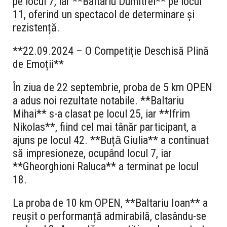
pe locul 7, iar **Baltariu Dumitrel** pe locul
11, oferind un spectacol de determinare și
rezistență.
**22.09.2024 – O Competiție Deschisă Plină
de Emoții**
În ziua de 22 septembrie, proba de 5 km OPEN
a adus noi rezultate notabile. **Baltariu
Mihai** s-a clasat pe locul 25, iar **Ifrim
Nikolas**, fiind cel mai tânăr participant, a
ajuns pe locul 42. **Buțǎ Giulia** a continuat
să impresioneze, ocupând locul 7, iar
**Gheorghioni Raluca** a terminat pe locul
18.
La proba de 10 km OPEN, **Baltariu Ioan** a
reușit o performanță admirabilă, clasându-se