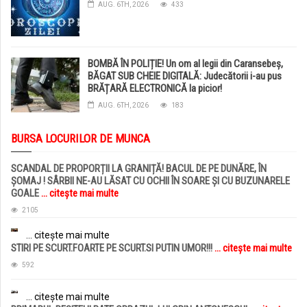
AUG. 6TH, 2026
433
BOMBĂ ÎN POLIȚIE! Un om al legii din Caransebeș,
BĂGAT SUB CHEIE DIGITALĂ: Judecătorii i-au pus
BRĂȚARĂ ELECTRONICĂ la picior!
AUG. 6TH, 2026
183
BURSA LOCURILOR DE MUNCA
SCANDAL DE PROPORȚII LA GRANIȚĂ! BACUL DE PE DUNĂRE, ÎN
ȘOMAJ ! SÂRBII NE-AU LĂSAT CU OCHII ÎN SOARE ȘI CU BUZUNARELE
GOALE
... citește mai multe
2105
... citește mai multe
STIRI PE SCURT.FOARTE PE SCURT.SI PUTIN UMOR!!!
... citește mai multe
592
... citește mai multe