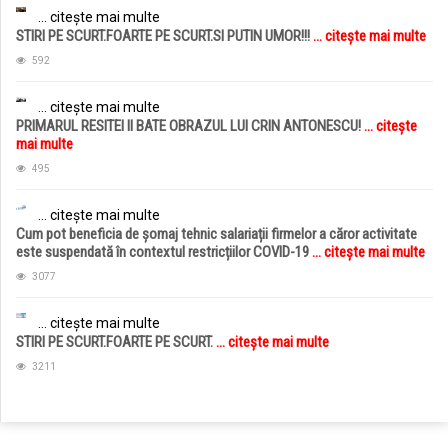
... citește mai multe
STIRI PE SCURT.FOARTE PE SCURT.SI PUTIN UMOR!!!
... citește mai multe
592
... citește mai multe
PRIMARUL RESITEI II BATE OBRAZUL LUI CRIN ANTONESCU!
... citește
mai multe
495
... citește mai multe
Cum pot beneficia de șomaj tehnic salariații firmelor a căror activitate
este suspendată în contextul restricțiilor COVID-19
... citește mai multe
3077
... citește mai multe
STIRI PE SCURT.FOARTE PE SCURT.
... citește mai multe
3211
jucarii copii
magazin copii