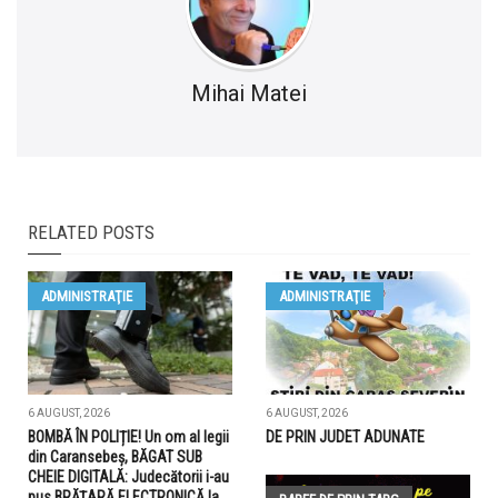
Mihai Matei
RELATED POSTS
ADMINISTRAŢIE
ADMINISTRAŢIE
6 AUGUST, 2026
6 AUGUST, 2026
BOMBĂ ÎN POLIȚIE! Un om al legii
DE PRIN JUDET ADUNATE
din Caransebeș, BĂGAT SUB
CHEIE DIGITALĂ: Judecătorii i-au
pus BRĂȚARĂ ELECTRONICĂ la