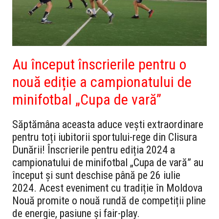
Au început înscrierile pentru o
nouă ediție a campionatului de
minifotbal „Cupa de vară”
Săptămâna aceasta aduce vești extraordinare
pentru toți iubitorii sportului-rege din Clisura
Dunării! Înscrierile pentru ediția 2024 a
campionatului de minifotbal „Cupa de vară” au
început și sunt deschise până pe 26 iulie
2024. Acest eveniment cu tradiție în Moldova
Nouă promite o nouă rundă de competiții pline
de energie, pasiune și fair-play.