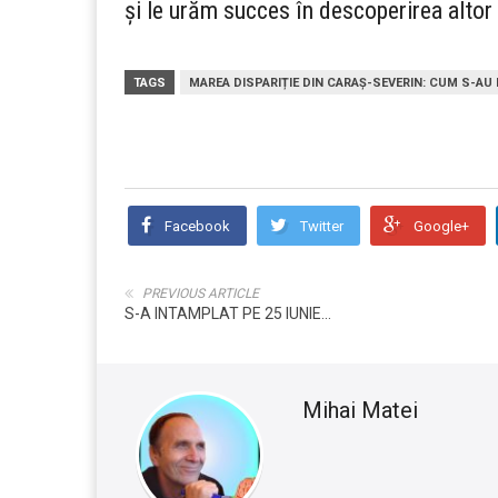
și le urăm succes în descoperirea altor
TAGS
MAREA DISPARIȚIE DIN CARAȘ-SEVERIN: CUM S-AU 
Facebook
Twitter
Google+
PREVIOUS ARTICLE
S-A INTAMPLAT PE 25 IUNIE...
Mihai Matei