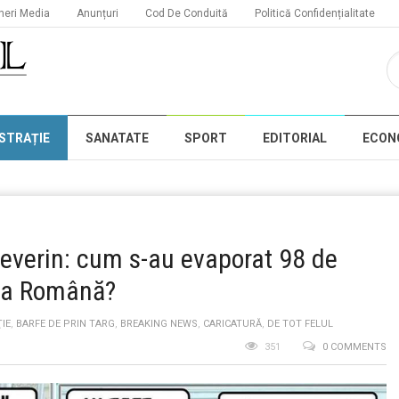
neri Media
Anunțuri
Cod De Conduită
Politică Confidențialitate
STRAȚIE
SANATATE
SPORT
EDITORIAL
ECON
Severin: cum s-au evaporat 98 de
mba Română?
IE
,
BARFE DE PRIN TARG
,
BREAKING NEWS
,
CARICATURĂ
,
DE TOT FELUL
351
0 COMMENTS