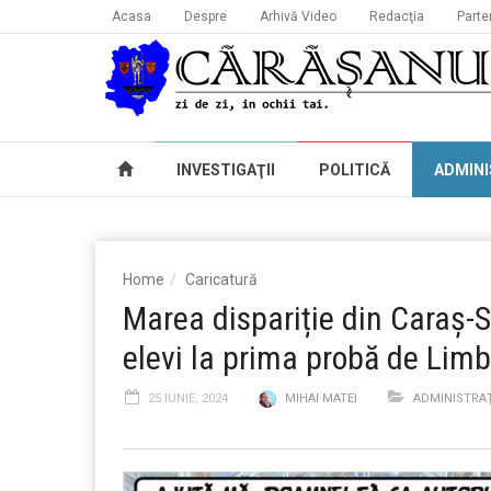
Acasa
Despre
Arhivă Video
Redacţia
Parte
INVESTIGAŢII
POLITICĂ
ADMINI
Home
Caricatură
Marea dispariție din Caraș-
elevi la prima probă de Li
25 IUNIE, 2024
MIHAI MATEI
ADMINISTRAŢ