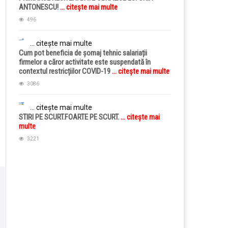
ANTONESCU!
... citește mai multe
496
... citește mai multe
Cum pot beneficia de șomaj tehnic salariații
firmelor a căror activitate este suspendată în
contextul restricțiilor COVID-19
... citește mai multe
3086
... citește mai multe
STIRI PE SCURT.FOARTE PE SCURT.
... citește mai
multe
3221