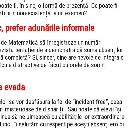
ate fi, în sine, o formă de prezență. Ce poate fi
ști prin non-existență la un examen?
 prefer adunările informale
a de Matematică să înregistreze un număr
rezista tentației de a demonstra că suma absenților
ră completă? Și, sincer, cine are nevoie de integrale
alcule distractive de făcut cu orele de somn
a evada
lor se vor desfășura la fel de “incident-free”, ceea
 misterioase de dispariții. Sau poate că elevii își
tinua să ne uimească cu abilitățile lor extraordinare
tunci, îi salutăm cu respect pe acești absenți eroici