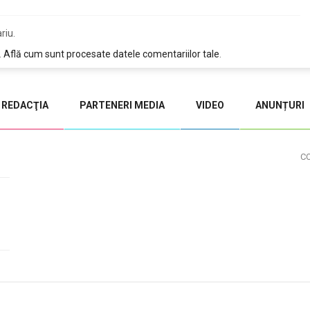
riu.
.
Află cum sunt procesate datele comentariilor tale
.
REDACŢIA
PARTENERI MEDIA
VIDEO
ANUNȚURI
C