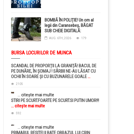
BOMBĂ ÎN POLIȚIE! Un om al
legii din Caransebeș, BĂGAT
SUB CHEIE DIGITALĂ:
Judecătorii i-au pus BRĂȚARĂ
AUG. 6TH, 2026
179
ELECTRONICĂ la picior!
BURSA LOCURILOR DE MUNCA
SCANDAL DE PROPORȚII LA GRANIȚĂ! BACUL DE
PE DUNĂRE, ÎN ȘOMAJ ! SÂRBII NE-AU LĂSAT CU
OCHII ÎN SOARE ȘI CU BUZUNARELE GOALE
...
citește mai multe
2105
... citește mai multe
STIRI PE SCURT.FOARTE PE SCURT.SI PUTIN UMOR!!!
... citește mai multe
592
... citește mai multe
PRIMARUL RESITEI II BATE OBRAZUL LUI CRIN