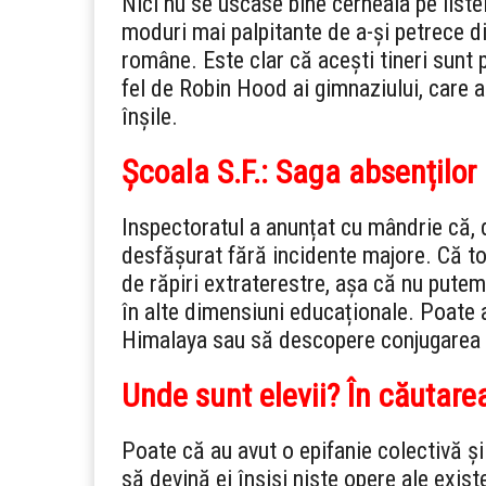
Nici nu se uscase bine cerneala pe liste
moduri mai palpitante de a-și petrece di
române. Este clar că acești tineri sunt 
fel de Robin Hood ai gimnaziului, care au
înșile.
Școala S.F.: Saga absenților
Inspectoratul a anunțat cu mândrie că, 
desfășurat fără incidente majore. Că tot
de răpiri extraterestre, așa că nu pute
în alte dimensiuni educaționale. Poate 
Himalaya sau să descopere conjugarea 
Unde sunt elevii? În căutarea
Poate că au avut o epifanie colectivă și 
să devină ei înșiși niște opere ale exis