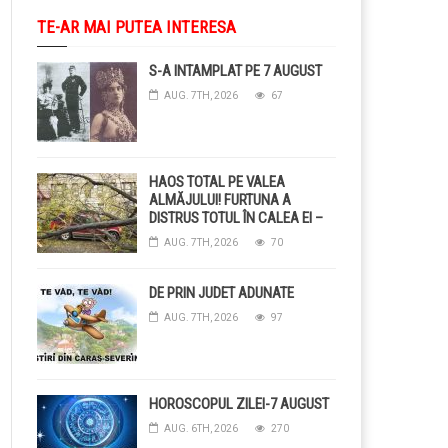
TE-AR MAI PUTEA INTERESA
S-A INTAMPLAT PE 7 AUGUST
AUG. 7TH, 2026
67
HAOS TOTAL PE VALEA
ALMĂJULUI! FURTUNA A
DISTRUS TOTUL ÎN CALEA EI –
COPACI CĂZUȚI, DRUMURI
AUG. 7TH, 2026
70
BLOCAȚE, CURENT TĂIAT ȘI
GRĂDINI DISTRUSE DE
GRINDINĂ!
DE PRIN JUDET ADUNATE
AUG. 7TH, 2026
97
HOROSCOPUL ZILEI-7 AUGUST
AUG. 6TH, 2026
270