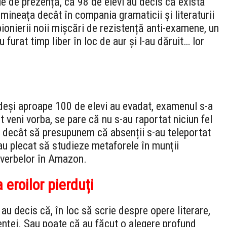
le de prezență, că 98 de elevi au decis că există
mineața decât în compania gramaticii și literaturii
pionierii noii mișcări de rezistență anti-examene, un
 furat timp liber în loc de aur și l-au dăruit… lor
deși aproape 100 de elevi au evadat, examenul s-a
 veni vorba, se pare că nu s-au raportat niciun fel
m decât să presupunem că absenții s-au teleportat
au plecat să studieze metaforele în munții
verbelor în Amazon.
 eroilor pierduți
au decis că, în loc să scrie despre opere literare,
tenței. Sau poate că au făcut o alegere profund