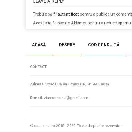
LEAVE A REPLY
Trebuie să fii
autentificat
pentru a publica un comenta
Acest site folosește Akismet pentru a reduce spamul
jucarii copii
magazin copii
ACASĂ
DESPRE
COD CONDUITĂ
CONTACT
Adresa
: Strada Calea Timisoarei, Nr. 99, Reșița
E-mail
: ziarcarasanul@gmail.com
© carasanul.ro 2018 - 2022. Toate drepturile rezervate.