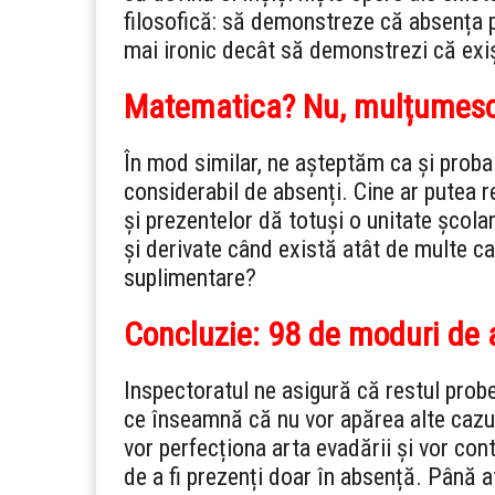
filosofică: să demonstreze că absența po
mai ironic decât să demonstrezi că exi
Matematica? Nu, mulțumesc,
În mod similar, ne așteptăm ca și prob
considerabil de absenți. Cine ar putea 
și prezentelor dă totuși o unitate școla
și derivate când există atât de multe c
suplimentare?
Concluzie: 98 de moduri de 
Inspectoratul ne asigură că restul probe
ce înseamnă că nu vor apărea alte cazuri
vor perfecționa arta evadării și vor con
de a fi prezenți doar în absență. Până a