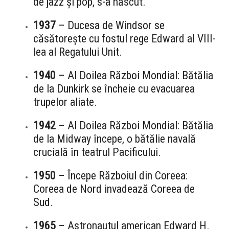
de jazz și pop, s-a născut.
1937
– Ducesa de Windsor se
căsătorește cu fostul rege Edward al VIII-
lea al Regatului Unit.
1940
– Al Doilea Război Mondial: Bătălia
de la Dunkirk se încheie cu evacuarea
trupelor aliate.
1942
– Al Doilea Război Mondial: Bătălia
de la Midway începe, o bătălie navală
crucială în teatrul Pacificului.
1950
– Începe Războiul din Coreea:
Coreea de Nord invadează Coreea de
Sud.
1965
– Astronautul american Edward H.