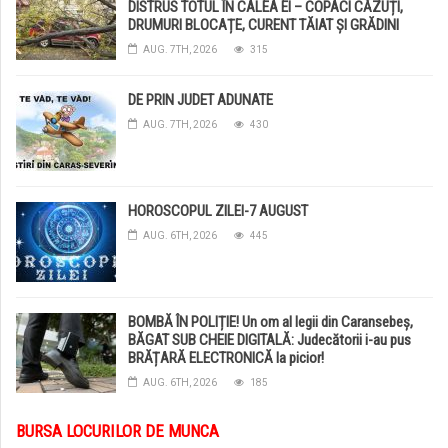
DISTRUS TOTUL ÎN CALEA EI – COPACI CĂZUȚI,
DRUMURI BLOCAȚE, CURENT TĂIAT ȘI GRĂDINI
DISTRUSE DE GRINDINĂ!
AUG. 7TH, 2026
315
DE PRIN JUDET ADUNATE
AUG. 7TH, 2026
430
HOROSCOPUL ZILEI-7 AUGUST
AUG. 6TH, 2026
445
BOMBĂ ÎN POLIȚIE! Un om al legii din Caransebeș,
BĂGAT SUB CHEIE DIGITALĂ: Judecătorii i-au pus
BRĂȚARĂ ELECTRONICĂ la picior!
AUG. 6TH, 2026
185
BURSA LOCURILOR DE MUNCA