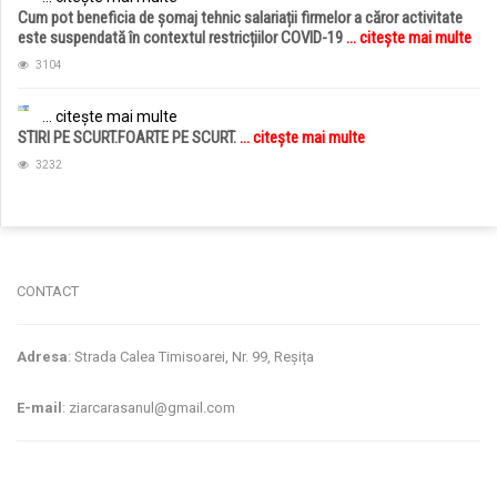
Cum pot beneficia de șomaj tehnic salariații firmelor a căror activitate
este suspendată în contextul restricțiilor COVID-19
... citește mai multe
3104
... citește mai multe
STIRI PE SCURT.FOARTE PE SCURT.
... citește mai multe
3232
jucarii copii
magazin copii
CONTACT
Adresa
: Strada Calea Timisoarei, Nr. 99, Reșița
E-mail
: ziarcarasanul@gmail.com