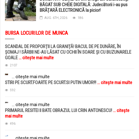
BĂGAT SUB CHEIE DIGITALĂ: Judecătorii i-au pus
BRĂȚARĂ ELECTRONICĂ la picior!
AUG. 6TH, 2026
186
BURSA LOCURILOR DE MUNCA
SCANDAL DE PROPORȚII LA GRANIȚĂ! BACUL DE PE DUNĂRE, ÎN
ȘOMAJ ! SÂRBII NE-AU LĂSAT CU OCHII ÎN SOARE ȘI CU BUZUNARELE
GOALE
... citește mai multe
2107
... citește mai multe
STIRI PE SCURT.FOARTE PE SCURT.SI PUTIN UMOR!!!
... citește mai multe
592
... citește mai multe
PRIMARUL RESITEI II BATE OBRAZUL LUI CRIN ANTONESCU!
... citește
mai multe
496
... citește mai multe