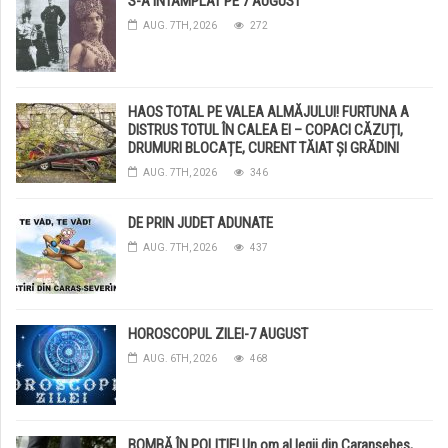
S-A INTAMPLAT PE 7 AUGUST
AUG. 7TH, 2026
272
HAOS TOTAL PE VALEA ALMĂJULUI! FURTUNA A
DISTRUS TOTUL ÎN CALEA EI – COPACI CĂZUȚI,
DRUMURI BLOCAȚE, CURENT TĂIAT ȘI GRĂDINI
DISTRUSE DE GRINDINĂ!
AUG. 7TH, 2026
346
DE PRIN JUDET ADUNATE
AUG. 7TH, 2026
437
HOROSCOPUL ZILEI-7 AUGUST
AUG. 6TH, 2026
468
BOMBĂ ÎN POLIȚIE! Un om al legii din Caransebeș,