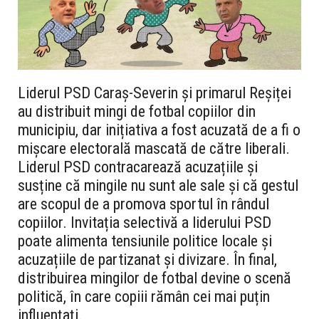
Liderul PSD Caraș-Severin și primarul Reșiței
au distribuit mingi de fotbal copiilor din
municipiu, dar inițiativa a fost acuzată de a fi o
mișcare electorală mascată de către liberali.
Liderul PSD contracarează acuzațiile și
susține că mingile nu sunt ale sale și că gestul
are scopul de a promova sportul în rândul
copiilor. Invitația selectivă a liderului PSD
poate alimenta tensiunile politice locale și
acuzațiile de partizanat și divizare. În final,
distribuirea mingilor de fotbal devine o scenă
politică, în care copiii rămân cei mai puțin
influențați.