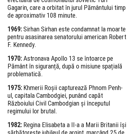
Gagarin, care a orbitat în jurul Pământului timp
de aproximativ 108 minute.
1969:
Sirhan Sirhan este condamnat la moarte
pentru asasinarea senatorului american Robert
F. Kennedy.
1970:
Astronava Apollo 13 se întoarce pe
Pământ în siguranță, după o misiune spațială
problematică.
1975:
Khmerii Roșii capturează Phnom Penh-
ul, capitala Cambodgiei, punând capăt
Războiului Civil Cambodgian și începutul
regimului lor brutal.
1982:
Regina Elisabeta a II-a a Marii Britanii își
sărbătorește jubileul de argint, marcând 25 de