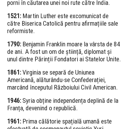
porni în căutarea unei noi rute către India.
1521:
Martin Luther este excomunicat de
către Biserica Catolică pentru afirmațiile sale
reformiste.
1790:
Benjamin Franklin moare la vârsta de 84
de ani. A fost un om de știință, diplomat și
unul dintre Părinții Fondatori ai Statelor Unite.
1861:
Virginia se separă de Uniunea
Americană, alăturându-se Confederației,
marcând începutul Războiului Civil American.
1946:
Syria obține independența deplină de la
Franța, devenind o republică.
1961:
Prima călătorie spațială umană este
efectuată de cosmonautul sovietic Yuri