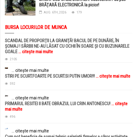
BRĂȚARĂ ELECTRONICĂ la picior!
AUG. 6TH, 2026
179
BURSA LOCURILOR DE MUNCA
SCANDAL DE PROPORȚII LA GRANIȚĂ! BACUL DE PE DUNĂRE, ÎN
ȘOMAJ ! SÂRBII NE-AU LĂSAT CU OCHII ÎN SOARE ȘI CU BUZUNARELE
GOALE
... citește mai multe
2105
... citește mai multe
STIRI PE SCURT.FOARTE PE SCURT.SI PUTIN UMOR!!!
... citește mai multe
592
... citește mai multe
PRIMARUL RESITEI II BATE OBRAZUL LUI CRIN ANTONESCU!
... citește
mai multe
496
... citește mai multe
Cum pot beneficia de șomaj tehnic salariații firmelor a căror activitate