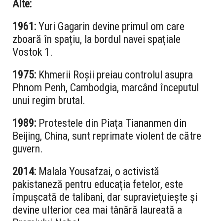
Alte:
1961:
Yuri Gagarin devine primul om care
zboară în spațiu, la bordul navei spațiale
Vostok 1.
1975:
Khmerii Roșii preiau controlul asupra
Phnom Penh, Cambodgia, marcând începutul
unui regim brutal.
1989:
Protestele din Piața Tiananmen din
Beijing, China, sunt reprimate violent de către
guvern.
2014:
Malala Yousafzai, o activistă
pakistaneză pentru educația fetelor, este
împușcată de talibani, dar supraviețuiește și
devine ulterior cea mai tânără laureată a