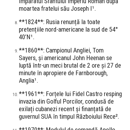
Împăratul Sfântului Imperiu Roman după
moartea fratelui său Joseph I¹.
**1824**: Rusia renunță la toate
pretențiile nord-americane la sud de 54°
40’N¹.
**1860**: Campionul Angliei, Tom
Sayers, și americanul John Heenan se
luptă într-un meci brutal de 2 ore și 27 de
minute în apropiere de Farnborough,
Anglia¹.
**1961**: Forțele lui Fidel Castro resping
invazia din Golful Porcilor, condusă de
exilați cubanezi recent și finanțată de
guvernul SUA în timpul Războiului Rece².
**1970**: Modulul de comandă Apollo