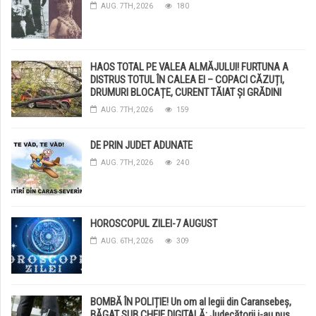
AUG. 7TH, 2026
180
HAOS TOTAL PE VALEA ALMĂJULUI! FURTUNA A
DISTRUS TOTUL ÎN CALEA EI – COPACI CĂZUȚI,
DRUMURI BLOCAȚE, CURENT TĂIAT ȘI GRĂDINI
DISTRUSE DE GRINDINĂ!
AUG. 7TH, 2026
159
DE PRIN JUDET ADUNATE
AUG. 7TH, 2026
240
HOROSCOPUL ZILEI-7 AUGUST
AUG. 6TH, 2026
309
BOMBĂ ÎN POLIȚIE! Un om al legii din Caransebeș,
BĂGAT SUB CHEIE DIGITALĂ: Judecătorii i-au pus