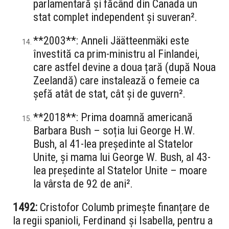
parlamentară și făcând din Canada un
stat complet independent și suveran².
**2003**: Anneli Jäätteenmäki este
învestită ca prim-ministru al Finlandei,
care astfel devine a doua țară (după Noua
Zeelandă) care instalează o femeie ca
șefă atât de stat, cât și de guvern².
**2018**: Prima doamnă americană
Barbara Bush – soția lui George H.W.
Bush, al 41-lea președinte al Statelor
Unite, și mama lui George W. Bush, al 43-
lea președinte al Statelor Unite – moare
la vârsta de 92 de ani².
1492:
Cristofor Columb primește finanțare de
la regii spanioli, Ferdinand și Isabella, pentru a