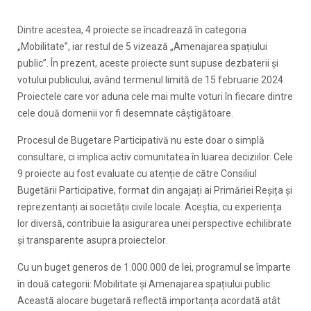
Dintre acestea, 4 proiecte se încadrează în categoria
„Mobilitate”, iar restul de 5 vizează „Amenajarea spațiului
public”. În prezent, aceste proiecte sunt supuse dezbaterii și
votului publicului, având termenul limită de 15 februarie 2024.
Proiectele care vor aduna cele mai multe voturi în fiecare dintre
cele două domenii vor fi desemnate câștigătoare.
Procesul de Bugetare Participativă nu este doar o simplă
consultare, ci implica activ comunitatea în luarea deciziilor. Cele
9 proiecte au fost evaluate cu atenție de către Consiliul
Bugetării Participative, format din angajați ai Primăriei Reșița și
reprezentanți ai societății civile locale. Aceștia, cu experiența
lor diversă, contribuie la asigurarea unei perspective echilibrate
și transparente asupra proiectelor.
Cu un buget generos de 1.000.000 de lei, programul se împarte
în două categorii: Mobilitate și Amenajarea spațiului public.
Această alocare bugetară reflectă importanța acordată atât