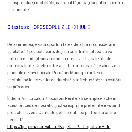
transportului și mobilității, cât și calității spațiilor publice pentru
comunitate.
Citeste si:
HOROSCOPUL ZILEI-31 IULIE
De asemenea, există oportunitatea de a lua în considerare
celelalte 14 proiecte care, deși nu au intrat în etapa de vot
datorită neîndeplinirii anumitor criterii, vor fi analizate de
municipalitate. Unele dintre acestea ar putea să se alinieze cu
planurile de investiții ale Primăriei Municipiului Reșița,
contribuind la dezvoltarea durabilă și la îmbunătățirea calității
vieții în oraș.
Îndemnăm cu căldură locuitorii Reșiței să se implice activ în
acest proces democratic și să-și exprime preferințele votând
proiectul favorit. Conturile pot fi create pe platforma online
dedicată,
https://bp.primariaresita.ro/BugetareParticipativa/Vote
,