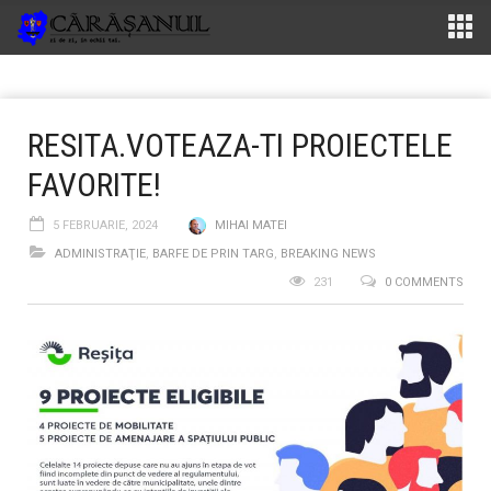
RESITA.VOTEAZA-TI PROIECTELE
FAVORITE!
5 FEBRUARIE, 2024
MIHAI MATEI
ADMINISTRAŢIE
,
BARFE DE PRIN TARG
,
BREAKING NEWS
231
0 COMMENTS