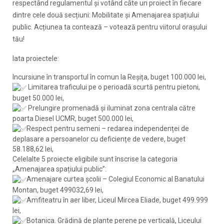
respectând regulamentul și votând câte un proiect în fiecare
dintre cele două secțiuni: Mobilitate și Amenajarea spațiului
public. Acțiunea ta contează – votează pentru viitorul orașului
tău!
Iata proiectele:
Incursiune în transportul în comun la Reșița, buget 100.000 lei,
Limitarea traficului pe o perioadă scurtă pentru pietoni,
buget 50.000 lei,
Prelungire promenadă și iluminat zona centrala către
poarta Diesel UCMR, buget 500.000 lei,
Respect pentru semeni – redarea independenței de
deplasare a persoanelor cu deficiențe de vedere, buget
58.188,62 lei,
Celelalte 5 proiecte eligibile sunt înscrise la categoria
„Amenajarea spațiului public”:
Amenajare curtea școlii – Colegiul Economic al Banatului
Montan, buget 499032,69 lei,
Amfiteatru în aer liber, Liceul Mircea Eliade, buget 499.999
lei,
Botanica. Grădină de plante perene pe verticală, Liceului