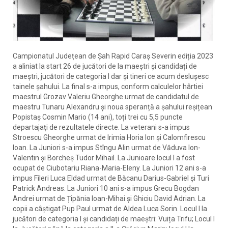
Campionatul Județean de Șah Rapid Caraș Severin ediția 2023
a aliniat la start 26 de jucători de la maeștri și candidați de
maeștri, jucători de categoria I dar și tineri ce acum deslușesc
tainele șahului. La final s-a impus, conform calculelor hârtiei
maestrul Grozav Valeriu Gheorghe urmat de candidatul de
maestru Tunaru Alexandru și noua speranță a șahului reșițean
Popistaș Cosmin Mario (14 ani), toți trei cu 5,5 puncte
departajați de rezultatele directe. La veterani s-a impus
Stroescu Gheorghe urmat de Irimia Horia Ion și Calomfirescu
Ioan. La Juniori s-a impus Stîngu Alin urmat de Văduva Ion-
Valentin și Borcheș Tudor Mihail. La Junioare locul I a fost
ocupat de Ciubotariu Riana-Maria-Eleny. La Juniori 12 ani s-a
impus Fileri Luca Eldad urmat de Băcanu Darius-Gabriel și Turi
Patrick Andreas. La Juniori 10 ani s-a impus Grecu Bogdan
Andrei urmat de Țipănia Ioan-Mihai și Ghiciu David Adrian. La
copii a câștigat Pup Paul urmat de Aldea Luca Sorin. Locul I la
jucători de categoria I și candidați de maeștri: Vuița Trifu; Locul I