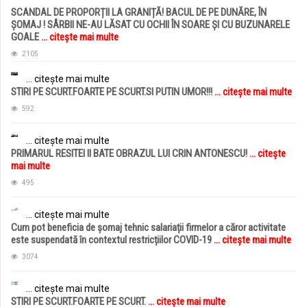
SCANDAL DE PROPORȚII LA GRANIȚĂ! BACUL DE PE DUNĂRE, ÎN
ȘOMAJ ! SÂRBII NE-AU LĂSAT CU OCHII ÎN SOARE ȘI CU BUZUNARELE
GOALE
... citește mai multe
2105
... citește mai multe
STIRI PE SCURT.FOARTE PE SCURT.SI PUTIN UMOR!!!
... citește mai multe
592
... citește mai multe
PRIMARUL RESITEI II BATE OBRAZUL LUI CRIN ANTONESCU!
... citește
mai multe
495
... citește mai multe
Cum pot beneficia de șomaj tehnic salariații firmelor a căror activitate
este suspendată în contextul restricțiilor COVID-19
... citește mai multe
3074
... citește mai multe
STIRI PE SCURT.FOARTE PE SCURT.
... citește mai multe