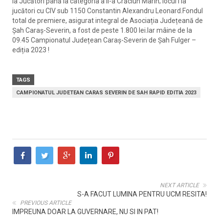
la Jucători până la categoria a II-a Crăciun Marin; locul I la
jucători cu CIV sub 1150 Constantin Alexandru Leonard.Fondul
total de premiere, asigurat integral de Asociația Județeană de
Șah Caraș-Severin, a fost de peste 1.800 lei.Iar mâine de la
09.45 Campionatul Județean Caraș-Severin de Șah Fulger –
ediția 2023 !
TAGS
CAMPIONATUL JUDETEAN CARAS SEVERIN DE SAH RAPID EDITIA 2023
NEXT ARTICLE
S-A FACUT LUMINA PENTRU UCM RESITA!
PREVIOUS ARTICLE
IMPREUNA DOAR LA GUVERNARE, NU SI IN PAT!