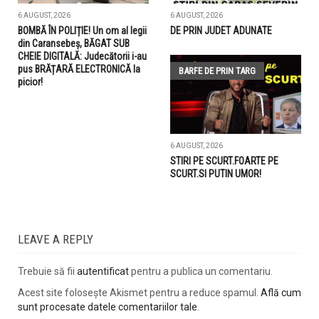
6 AUGUST, 2026
6 AUGUST, 2026
BOMBĂ ÎN POLIȚIE! Un om al legii
DE PRIN JUDET ADUNATE
din Caransebeș, BĂGAT SUB
CHEIE DIGITALĂ: Judecătorii i-au
pus BRĂȚARĂ ELECTRONICĂ la
BARFE DE PRIN TARG
picior!
6 AUGUST, 2026
STIRI PE SCURT.FOARTE PE
SCURT.SI PUTIN UMOR!
LEAVE A REPLY
Trebuie să fii
autentificat
pentru a publica un comentariu.
Acest site folosește Akismet pentru a reduce spamul.
Află cum
sunt procesate datele comentariilor tale
.